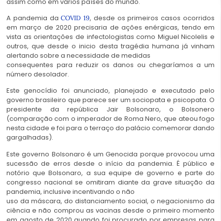
assim como em vários países do mundo.
A pandemia da
, desde os primeiros casos ocorridos
COVID 19
em março de 2020 precisaria de ações enérgicas, tendo em
vista as orientações de infectologistas como Miguel Nicolelis e
outros, que desde o inicio desta tragédia humana já vinham
alertando sobre a necessidade de medidas
consequentes para reduzir os danos ou chegaríamos a um
número desolador.
Este genocídio foi anunciado, planejado e executado pelo
governo brasileiro que parece ser um sociopata e psicopata. O
presidente da república Jair Bolsonaro, o Bolsonero
(comparação com o imperador de Roma Nero, que ateou fogo
nesta cidade e foi para o terraço do palácio comemorar dando
gargalhadas).
Este governo Bolsonaro é um Genocida porque provocou uma
sucessão de erros desde o início da pandemia. É público e
notório que Bolsonaro, a sua equipe de governo e parte do
congresso nacional se omitiram diante da grave situação da
pandemia, inclusive incentivando o não
uso da máscara, do distanciamento social, o negacionismo da
ciência e não comprou as vacinas desde o primeiro momento
em agosto de 2020 quando foi procurado por empresas para