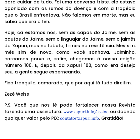
para cuidar de tudo. Foi uma conversa triste, ele estava
agoniado com os rumos da doença e com a tragédia
que o Brasil enfrentava. Não falamos em morte, mas eu
sabia que era o fim.
Hoje, cá estamos nós, sem as capas do Jaime, sem as
pautas do Jaime, sem o linguajar do Jaime, sem o jaimês
da Xapuri, mas na labuta, firmes na resistência. Mês sim,
mês sim de novo, como você sonhava, Jaiminho,
carcamos porva e, enfim, chegamos à nossa edição
número 100. E, depois da Xapuri 100, como era desejo
seu, a gente segue esperneando.
Fica tranquilo, camarada, que por aqui tá tudo direitim.
Zezé Weiss
P.S. Você que nos lê pode fortalecer nossa Revista
fazendo uma assinatura:
ou doando
www.xapuri.info/assine
qualquer valor pelo PIX:
. Gratidão!
contato@xapuri.info