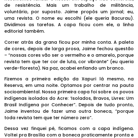
de resistência. Mais um trabalho de militância,
voluntário, por suposto. Jaime propôs um jornal; eu,
uma revista. O nome eu escolhi (ele queria Bacurau).
Dividimos as tarefas. A capa ficou com ele, a linha
editorial também.
Correr atrás da grana ficou por minha conta. A paleta
de cores, depois de larga prosa, Jaime fechou questão
– “nossas cores vão ser o vermelho e o amarelo, porque
revista tem que ter cor de luta, cor vibrante” (eu queria
verde-floresta). Na paz, acabei enfiando um branco.
Fizemos a primeira edição da Xapuri lá mesmo, na
Reserva, em uma noite. Optamos por centrar na pauta
socioambiental. Nossa primeira capa foi sobre os povos
indígenas isolados do Acre: ‘Isolados, Bravos, Livres: Um
Brasil Indígena por Conhecer”. Depois de tudo pronto,
Jaime inventou de fazer uma outra boneca, “porque
toda revista tem que ter número zero”.
Dessa vez finquei pé, ficamos com a capa indígena.
Voltei pra Brasília com a boneca praticamente pronta e