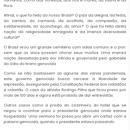
humanos, como das florestas, dos rios e mares, da fauna e da
flora.
Afinal, o que foi feito do nosso Brasil? O país da alegria, da festa,
do samba, do carnaval, da acolhida, da compaixão, da
solidariedade, do aconchego, do amor? O que foi feita desta
nação da religiosidade enraigada e da imensa diversidade
cultural?
O Brasil virou um grande cemitério com valas comuns e o pior:
sem que os vivos possam chorar seus mortos. Uma imensa
nação devastada pela dor infinda e governada pelo gabinete
do ódio do tirano genocida.
Como se não bastassem as agruras das várias pandemias,
este governo genocida busca cercear a liberdade de
expressão, assegurada pela Constituição Federal aos cidadãos
e cidadãs. O caso do ativista Rodrigo Pilha que ficou preso por
mais de 100 dias e agora está proibido de dar entrevistas.
Outros casos como a prisão do cozinheiro do hotel que se
negou a cozinhar para o presidente genocida onde estava
hospedado. Uma senhora foi presa por abrir um cartaz com a
palavra genocida, quando o presidente estava passando.