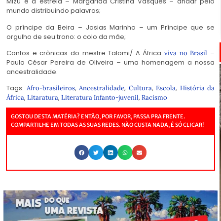
Mizu e a estrela – Margarida Cristina Vasques – andar pelo
mundo distribuindo palavras;
O príncipe da Beira – Josias Marinho – um Príncipe que se
orgulho de seu trono: o colo da mãe;
Contos e crônicas do mestre Talomi/ A África
–
viva no Brasil
Paulo César Pereira de Oliveira – uma homenagem a nossa
ancestralidade.
Tags:
,
,
,
,
Afro-brasileiros
Ancestralidade
Cultura
Escola
História da
,
,
,
África
Litaratura
Literatura Infanto-juvenil
Racismo
GOSTOU DESTA MATÉRIA? ENTÃO, POR FAVOR, PASSA PRA FRENTE.
COMPARTILHE EM TODAS AS SUAS REDES. NÃO CUSTA NADA, É SÓ CLICAR!