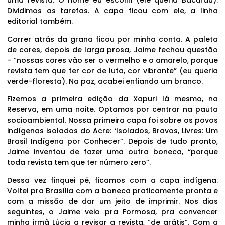
uma revista. O nome eu escolhi (ele queria Bacurau).
Dividimos as tarefas. A capa ficou com ele, a linha
editorial também.
Correr atrás da grana ficou por minha conta. A paleta
de cores, depois de larga prosa, Jaime fechou questão
– “nossas cores vão ser o vermelho e o amarelo, porque
revista tem que ter cor de luta, cor vibrante” (eu queria
verde-floresta). Na paz, acabei enfiando um branco.
Fizemos a primeira edição da Xapuri lá mesmo, na
Reserva, em uma noite. Optamos por centrar na pauta
socioambiental. Nossa primeira capa foi sobre os povos
indígenas isolados do Acre: ‘Isolados, Bravos, Livres: Um
Brasil Indígena por Conhecer”. Depois de tudo pronto,
Jaime inventou de fazer uma outra boneca, “porque
toda revista tem que ter número zero”.
Dessa vez finquei pé, ficamos com a capa indígena.
Voltei pra Brasília com a boneca praticamente pronta e
com a missão de dar um jeito de imprimir. Nos dias
seguintes, o Jaime veio pra Formosa, pra convencer
minha irmã Lúcia a revisar a revista, “de grátis”. Com a