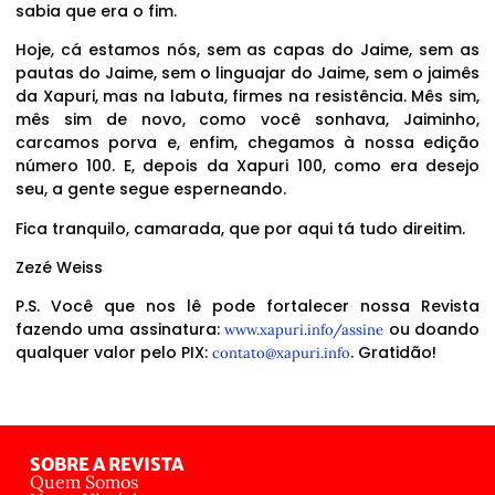
sabia que era o fim.
Hoje, cá estamos nós, sem as capas do Jaime, sem as
pautas do Jaime, sem o linguajar do Jaime, sem o jaimês
da Xapuri, mas na labuta, firmes na resistência. Mês sim,
mês sim de novo, como você sonhava, Jaiminho,
carcamos porva e, enfim, chegamos à nossa edição
número 100. E, depois da Xapuri 100, como era desejo
seu, a gente segue esperneando.
Fica tranquilo, camarada, que por aqui tá tudo direitim.
Zezé Weiss
P.S. Você que nos lê pode fortalecer nossa Revista
fazendo uma assinatura:
ou doando
www.xapuri.info/assine
qualquer valor pelo PIX:
. Gratidão!
contato@xapuri.info
SOBRE A REVISTA
Quem Somos