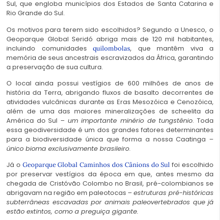
Sul, que engloba municípios dos Estados de Santa Catarina e
Rio Grande do Sul.
Os motivos para terem sido escolhidos? Segundo a Unesco, o
Geoparque Global Seridó
abriga mais de 120 mil habitantes,
incluindo comunidades
, que mantêm viva a
quilombolas
memória de seus ancestrais escravizados da África, garantindo
a preservação de sua cultura.
O local ainda possui vestígios de 600 milhões de anos de
história da Terra, abrigando fluxos de basalto decorrentes de
atividades vulcânicas durante as Eras Mesozóica e Cenozóica,
além de uma das maiores mineralizações de scheelita da
América do Sul –
um importante minério de tungstênio
. Toda
essa geodiversidade é um dos grandes fatores determinantes
para a biodiversidade única que forma a nossa Caatinga –
único bioma exclusivamente brasileiro
.
Já o
foi escolhido
Geoparque Global Caminhos dos Cânions do Sul
por preservar vestígios da época em que, antes mesmo da
chegada de Cristóvão Colombo no Brasil, pré-colombianos se
abrigavam na região em paleotocas –
estruturas pré-históricas
subterrâneas escavadas por animais paleovertebrados que já
estão extintos, como a preguiça gigante.