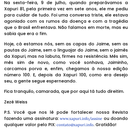
Na sexta-feira, 9 de julho, quando preparávamos a
Xapuri 81, pela primeira vez em sete anos, ele me pediu
para cuidar de tudo. Foi uma conversa triste, ele estava
agoniado com os rumos da doença e com a tragédia
que o Brasil enfrentava. Não falamos em morte, mas eu
sabia que era o fim.
Hoje, cá estamos nós, sem as capas do Jaime, sem as
pautas do Jaime, sem o linguajar do Jaime, sem o jaimês
da Xapuri, mas na labuta, firmes na resistência. Mês sim,
mês sim de novo, como você sonhava, Jaiminho,
carcamos porva e, enfim, chegamos à nossa edição
número 100. E, depois da Xapuri 100, como era desejo
seu, a gente segue esperneando.
Fica tranquilo, camarada, que por aqui tá tudo direitim.
Zezé Weiss
P.S. Você que nos lê pode fortalecer nossa Revista
fazendo uma assinatura:
ou doando
www.xapuri.info/assine
qualquer valor pelo PIX:
. Gratidão!
contato@xapuri.info