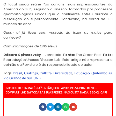
O local ainda reúne “os cânions mais impressionantes da
América do Sul”, segundo a Unesco, formados por processos
geomorfológicos únicos que o continente sofreu durante a
dissolução do supercontinente Gondwana, há cerca de 180
milhões de anos.
Quem aí já ficou com vontade de fazer as malas para
conhecer?
Com informações de ONU News
Débora Spitzcovsky
– Jornalista.
Fonte:
The Green Post.
Foto:
Reprodução/Unesco/Getson Luís. Este artigo não representa a
opinião da Revista e é de responsabilidade do autor.
Tags:
,
,
,
,
,
,
Brasil
Caatinga
Cultura
Diversidade
Educação
Quilombolas
,
Rio Grande do Sul
UNE
GOSTOU DESTA MATÉRIA? ENTÃO, POR FAVOR, PASSA PRA FRENTE.
COMPARTILHE EM TODAS AS SUAS REDES. NÃO CUSTA NADA, É SÓ CLICAR!