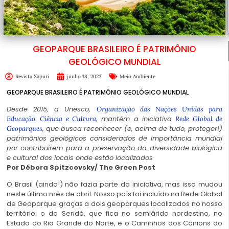
GEOPARQUE BRASILEIRO É PATRIMÔNIO
GEOLÓGICO MUNDIAL
Revista Xapuri
junho 18, 2023
Meio Ambiente
GEOPARQUE BRASILEIRO É PATRIMÔNIO GEOLÓGICO MUNDIAL
Desde 2015, a Unesco,
Organização das Nações Unidas para
, mantém a iniciativa
Educação, Ciência e Cultura
Rede Global de
, que busca reconhecer (e, acima de tudo, proteger!)
Geoparques
patrimônios geológicos considerados de importância mundial
por contribuírem para a preservação da diversidade biológica
e cultural dos locais onde estão localizados
Por
Débora Spitzcovsky
/ The Green Post
O Brasil (ainda!) não fazia parte da iniciativa, mas isso mudou
neste último mês de abril. Nosso país foi incluído na Rede Global
de Geoparque graças a dois geoparques localizados no nosso
território: o do Seridó, que fica no semiárido nordestino, no
Estado do Rio Grande do Norte, e o Caminhos dos Cânions do