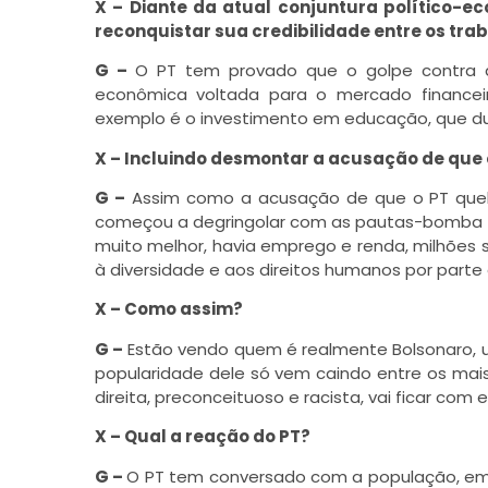
X – Diante da atual conjuntura político-e
reconquistar sua credibilidade entre os tr
G –
O PT tem provado que o golpe contra a
econômica voltada para o mercado financei
exemplo é o investimento em educação, que dur
X – Incluindo desmontar a acusação de que o
G –
Assim como a acusação de que o PT quebro
começou a degringolar com as pautas-bomba e 
muito melhor, havia emprego e renda, milhões saí
à diversidade e aos direitos humanos por parte
X – Como assim?
G –
Estão vendo quem é realmente Bolsonaro, u
popularidade dele só vem caindo entre os mai
direita, preconceituoso e racista, vai ficar com e
X – Qual a reação do PT?
G –
O PT tem conversado com a população, em 