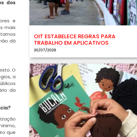
os dos
ores e
os mais
estamos
OIT ESTABELECE REGRAS PARA
 não dá
TRABALHO EM APLICATIVOS
30/07/2026
esto. O
gios, a
úblicos
ário da
ncia?
lização
mínimo,
iro que