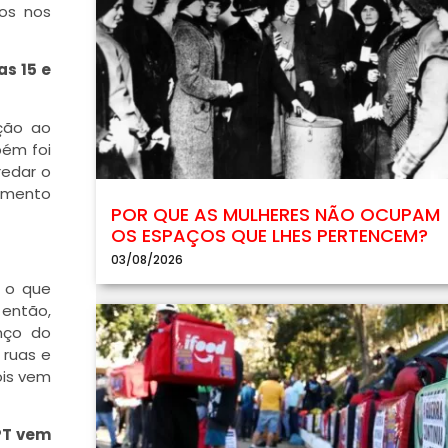
os nos
s 15 e
ção ao
bém foi
redar o
vimento
POR QUE AS MULHERES NÃO OCUPAM
OS ESPAÇOS QUE LHES PERTENCEM?
03/08/2026
e o que
 então,
nço do
ruas e
ois vem
PT vem