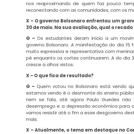
nos reaproximando de quem faz pouco temp
reconectando com as comunidades, com os movi
X – O governo Bolsonaro enfrentou um gran
30 de maio. Na sua avaliação, qual o recado 
G –
Os estudantes deram início a um movim
governo Bolsonaro. A manifestação do dia 15 
muito expressiva e representativa com menina
pé enquanto os cortes continuarem. A do dia 
cresce a olhos vistos.
X – O que fica de resultado?
G –
Quem votou no Bolsonaro está vendo que 
estamos vendo é o desmonte do ensino público 
nem se fala, até agora Paulo Guedes não 
desemprego e a depressão econômica para o
vamos resistir até o fim a esse desgoverno dest
mais.
X – Atualmente, o tema em destaque no Con