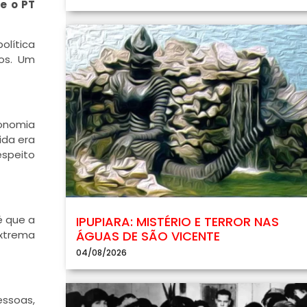
e o PT
lítica
os. Um
conomia
ida era
espeito
é que a
IPUPIARA: MISTÉRIO E TERROR NAS
extrema
ÁGUAS DE SÃO VICENTE
04/08/2026
essoas,