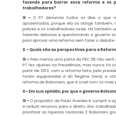
fazendo para barrar essa reforma e os p
trabalhadores?
G –
O PT denuncia todos os dias o que re
aposentados, porque ela os atinge também, m
pobres e os trabalhadores rurais. Há também 
fazendo debates e questionando o governo so
para aprovar uma reforma sem fazer o debate 
X – Quais são as perspectivas para a Refor
G –
Pelo menos uma parte da PEC 06 não será a
PT fez ajustes na Previdência, mas nunca foi co
partir de 2013, com a reforma feita pela presi
foram equiparadas à do Regime Geral, e cri
reforma de Bolsonaro, que é cruel com os mais 
X– Em sua opinião, por que o governo Bolso
G –
O propósito de Paulo Guedes é cumprir a a
e reduzir recursos para o direito dos trabalhad
privatizar as riquezas nacionais. E Bolsonaro g