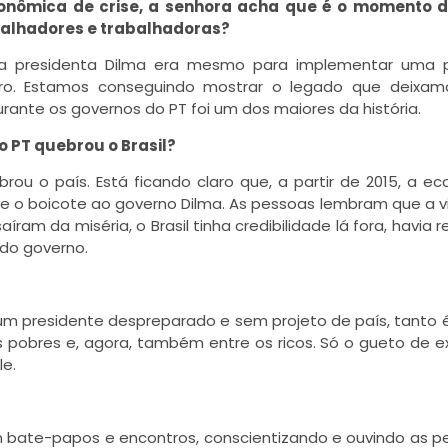
conômica de crise, a senhora acha que é o momento d
abalhadores e trabalhadoras?
 presidenta Dilma era mesmo para implementar uma po
ro. Estamos conseguindo mostrar o legado que deixam
ante os governos do PT foi um dos maiores da história.
 PT quebrou o Brasil?
u o país. Está ficando claro que, a partir de 2015, a e
o boicote ao governo Dilma. As pessoas lembram que a v
ram da miséria, o Brasil tinha credibilidade lá fora, havia r
 do governo.
m presidente despreparado e sem projeto de país, tanto 
s pobres e, agora, também entre os ricos. Só o gueto de 
le.
bate-papos e encontros, conscientizando e ouvindo as p