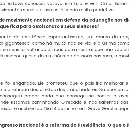
o estava conosco, votava em Lula e em Dilma. Estam
mentos sociais, e isso está sendo muito produtivo.
de movimento nacional em defesa da educação nos dia
que fica para o Bolsonaro e seus eleitores?
ento de resistência importantíssimo, um marco da rea
foi gigantesca, como há muito não se via, e a última tam
s e meninos voltando às ruas para mostrar que não vão ar
30 colocou quase dois milhões de pessoas nas ruas, o mo
foi enganado. Ele prometeu que o país iria melhorar 
e a retirada dos direitos dos trabalhadores. Na economia
conseguiu propor nada que conseguisse conter o ava
nde estamos caminhando. O recado é: não sairemos das 
ruidor e austericida. Dia 14 de junho tem Greve Geral e dep
gresso Nacional é a reforma da Previdência. O que o 