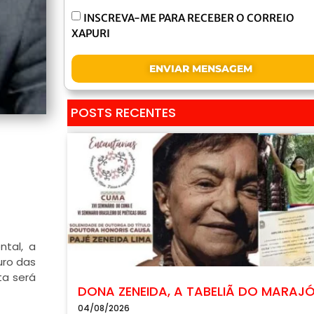
INSCREVA-ME PARA RECEBER O CORREIO
XAPURI
ENVIAR MENSAGEM
POSTS RECENTES
ntal, a
uro das
ta será
DONA ZENEIDA, A TABELIÃ DO MARAJ
04/08/2026