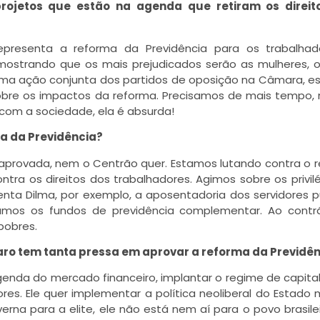
rojetos que estão na agenda que retiram os direit
presenta a reforma da Previdência para os trabalhad
ostrando que os mais prejudicados serão as mulheres, 
uma ação conjunta dos partidos de oposição na Câmara, 
bre os impactos da reforma. Precisamos de mais tempo,
com a sociedade, ela é absurda!
ma da Previdência?
provada, nem o Centrão quer. Estamos lutando contra o r
ntra os direitos dos trabalhadores. Agimos sobre os privilé
denta Dilma, por exemplo, a aposentadoria dos servidores p
amos os fundos de previdência complementar. Ao contr
pobres.
naro tem tanta pressa em aprovar a reforma da Previdê
genda do mercado financeiro, implantar o regime de capita
ores. Ele quer implementar a política neoliberal do Estado 
overna para a elite, ele não está nem aí para o povo brasile