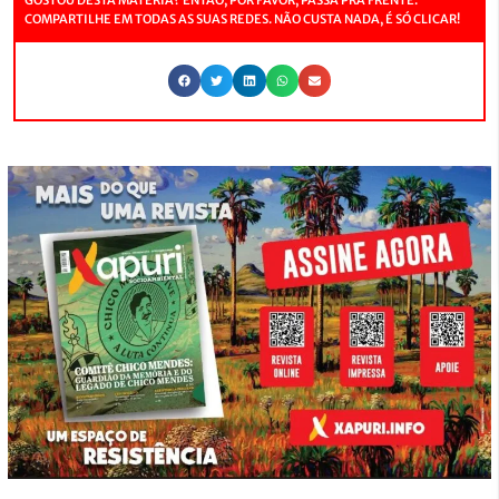
COMPARTILHE EM TODAS AS SUAS REDES. NÃO CUSTA NADA, É SÓ CLICAR!