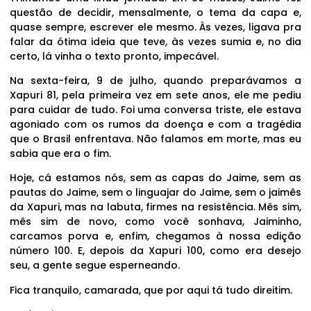
questão de decidir, mensalmente, o tema da capa e,
quase sempre, escrever ele mesmo. Às vezes, ligava pra
falar da ótima ideia que teve, às vezes sumia e, no dia
certo, lá vinha o texto pronto, impecável.
Na sexta-feira, 9 de julho, quando preparávamos a
Xapuri 81, pela primeira vez em sete anos, ele me pediu
para cuidar de tudo. Foi uma conversa triste, ele estava
agoniado com os rumos da doença e com a tragédia
que o Brasil enfrentava. Não falamos em morte, mas eu
sabia que era o fim.
Hoje, cá estamos nós, sem as capas do Jaime, sem as
pautas do Jaime, sem o linguajar do Jaime, sem o jaimês
da Xapuri, mas na labuta, firmes na resistência. Mês sim,
mês sim de novo, como você sonhava, Jaiminho,
carcamos porva e, enfim, chegamos à nossa edição
número 100. E, depois da Xapuri 100, como era desejo
seu, a gente segue esperneando.
Fica tranquilo, camarada, que por aqui tá tudo direitim.