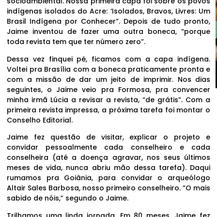
socioambiental. Nossa primeira capa foi sobre os povos
indígenas isolados do Acre: ‘Isolados, Bravos, Livres: Um
Brasil Indígena por Conhecer”. Depois de tudo pronto,
Jaime inventou de fazer uma outra boneca, “porque
toda revista tem que ter número zero”.
Dessa vez finquei pé, ficamos com a capa indígena.
Voltei pra Brasília com a boneca praticamente pronta e
com a missão de dar um jeito de imprimir. Nos dias
seguintes, o Jaime veio pra Formosa, pra convencer
minha irmã Lúcia a revisar a revista, “de grátis”. Com a
primeira revista impressa, a próxima tarefa foi montar o
Conselho Editorial.
Jaime fez questão de visitar, explicar o projeto e
convidar pessoalmente cada conselheiro e cada
conselheira (até a doença agravar, nos seus últimos
meses de vida, nunca abriu mão dessa tarefa). Daqui
rumamos pra Goiânia, para convidar o arqueólogo
Altair Sales Barbosa, nosso primeiro conselheiro. “O mais
sabido de nóis,” segundo o Jaime.
Trilhamos uma linda jornada. Em 80 meses, Jaime fez