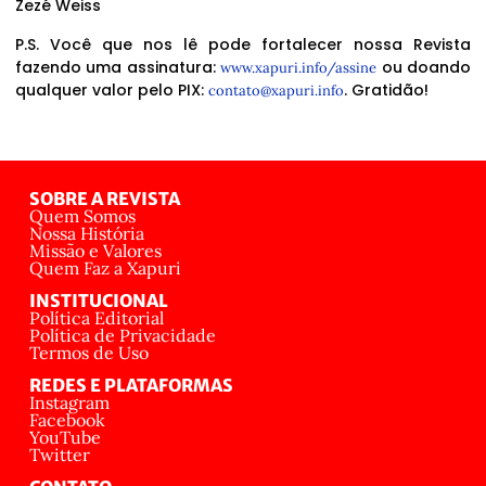
Zezé Weiss
P.S. Você que nos lê pode fortalecer nossa Revista
fazendo uma assinatura:
ou doando
www.xapuri.info/assine
qualquer valor pelo PIX:
. Gratidão!
contato@xapuri.info
SOBRE A REVISTA
Quem Somos
Nossa História
Missão e Valores
Quem Faz a Xapuri
INSTITUCIONAL
Política Editorial
Política de Privacidade
Termos de Uso
REDES E PLATAFORMAS
Instagram
Facebook
YouTube
Twitter