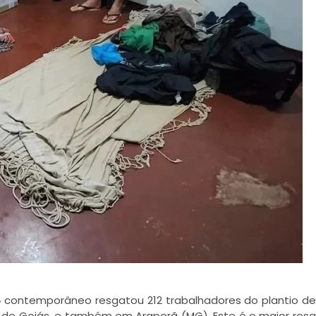
contemporâneo resgatou 212 trabalhadores do plantio d
o
o de Goiás, e também em Araporã (MG). Este é o maior res