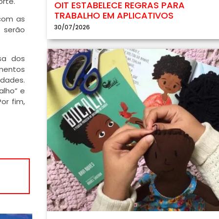
rte.
OIT ESTABELECE REGRAS PARA
TRABALHO EM APLICATIVOS
 com as
30/07/2026
s serão
sa dos
mentos
idades.
alho” e
or fim,