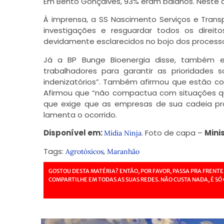
Em Bento Gonçalves, 93% eram baianos. Neste ca
À imprensa, a SS Nascimento Serviços e Trans
investigações e resguardar todos os direit
devidamente esclarecidos no bojo dos processos 
Já a BP Bunge Bioenergia disse, também 
trabalhadores para garantir as prioridade
indenizatórios”. Também afirmou que estão co
Afirmou que “não compactua com situações q
que exige que as empresas de sua cadeia prod
lamenta o ocorrido.
Disponível em:
. Foto de capa –
Mini
Mídia Ninja
Tags:
,
Agrotóxicos
Maranhão
GOSTOU DESTA MATÉRIA? ENTÃO, POR FAVOR, PASSA PRA FRENTE
COMPARTILHE EM TODAS AS SUAS REDES. NÃO CUSTA NADA, É SÓ 