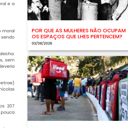
ral e a
POR QUE AS MULHERES NÃO OCUPAM
o moral
OS ESPAÇOS QUE LHES PERTENCEM?
o sendo
03/08/2026
lsicha.
as, sem
deveria
Detrae)
nícolas
 os 207
 pouca