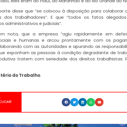
so, eles eram do Piauí, do Maranhão e do Rio Grande do No
porte disse que “se colocou à disposição para colaborar
os dos trabalhadores”. E que “todos os fatos alegado
administrativos e judiciais”.
em nota, que a empresa “agiu rapidamente em defe
s sociais e humanas e arcou prontamente com os paga
laborando com as autoridades e apurando as responsabil
ue exponham as pessoas à condição degradante de trab
utiva tratem com seriedade dos direitos trabalhistas. P
stério do Trabalho
.
.
CLICAR!