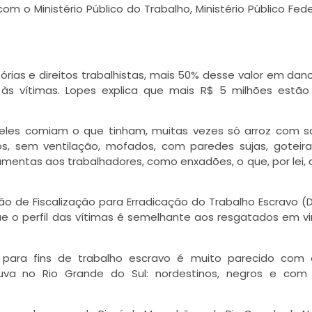
o Ministério Público do Trabalho, Ministério Público Fede
órias e direitos trabalhistas, mais 50% desse valor em dan
s às vítimas. Lopes explica que mais R$ 5 milhões estã
les comiam o que tinham, muitas vezes só arroz com sa
, sem ventilação, mofados, com paredes sujas, goteir
amentas aos trabalhadores, como enxadões, o que, por lei, 
isão de Fiscalização para Erradicação do Trabalho Escravo (
ue o perfil das vítimas é semelhante aos resgatados em vi
s para fins de trabalho escravo é muito parecido com
uva no Rio Grande do Sul: nordestinos, negros e com