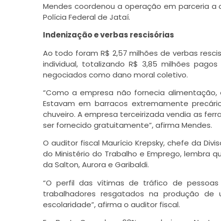
Mendes coordenou a operação em parceria a com 
Polícia Federal de Jataí.
Indenização e verbas rescisórias
Ao todo foram R$ 2,57 milhões de verbas rescis
individual, totalizando R$ 3,85 milhões pago
negociados como dano moral coletivo.
“Como a empresa não fornecia alimentação, e
Estavam em barracos extremamente precários
chuveiro. A empresa terceirizada vendia as ferr
ser fornecido gratuitamente”, afirma Mendes.
O auditor fiscal Maurício Krepsky, chefe da Div
do Ministério do Trabalho e Emprego, lembra q
da Salton, Aurora e Garibaldi.
“O perfil das vítimas de tráfico de pessoa
trabalhadores resgatados na produção de 
escolaridade”, afirma o auditor fiscal.