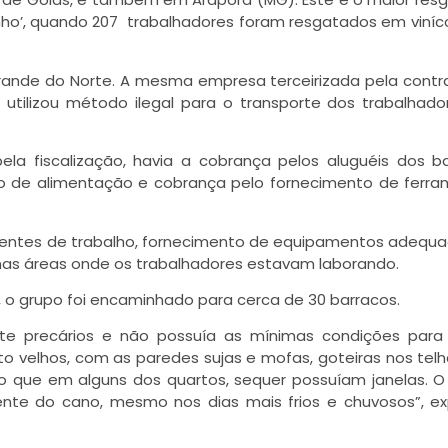
inho’, quando 207 trabalhadores foram resgatados em viníc
Grande do Norte. A mesma empresa terceirizada pela cont
tilizou método ilegal para o transporte dos trabalhado
pela fiscalização, havia a cobrança pelos aluguéis dos b
o de alimentação e cobrança pelo fornecimento de ferr
s frentes de trabalho, fornecimento de equipamentos adequ
 nas áreas onde os trabalhadores estavam laborando.
, o grupo foi encaminhado para cerca de 30 barracos.
te precários e não possuía as mínimas condições para
o velhos, com as paredes sujas e mofas, goteiras nos tel
 que em alguns dos quartos, sequer possuíam janelas. 
nte do cano, mesmo nos dias mais frios e chuvosos”, ex