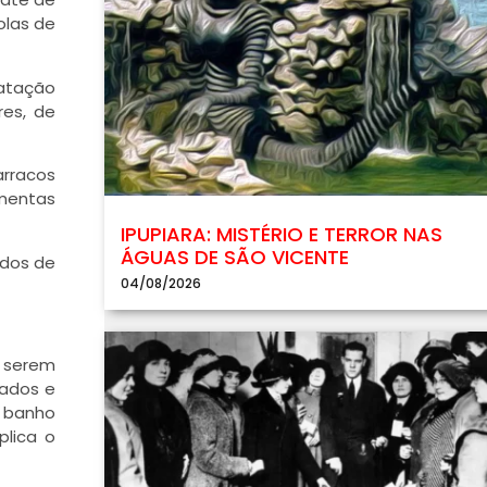
olas de
ratação
res, de
arracos
amentas
IPUPIARA: MISTÉRIO E TERROR NAS
ÁGUAS DE SÃO VICENTE
ados de
04/08/2026
 serem
hados e
O banho
plica o