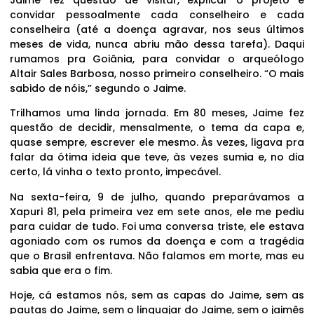
convidar pessoalmente cada conselheiro e cada
conselheira (até a doença agravar, nos seus últimos
meses de vida, nunca abriu mão dessa tarefa). Daqui
rumamos pra Goiânia, para convidar o arqueólogo
Altair Sales Barbosa, nosso primeiro conselheiro. “O mais
sabido de nóis,” segundo o Jaime.
Trilhamos uma linda jornada. Em 80 meses, Jaime fez
questão de decidir, mensalmente, o tema da capa e,
quase sempre, escrever ele mesmo. Às vezes, ligava pra
falar da ótima ideia que teve, às vezes sumia e, no dia
certo, lá vinha o texto pronto, impecável.
Na sexta-feira, 9 de julho, quando preparávamos a
Xapuri 81, pela primeira vez em sete anos, ele me pediu
para cuidar de tudo. Foi uma conversa triste, ele estava
agoniado com os rumos da doença e com a tragédia
que o Brasil enfrentava. Não falamos em morte, mas eu
sabia que era o fim.
Hoje, cá estamos nós, sem as capas do Jaime, sem as
pautas do Jaime, sem o linguajar do Jaime, sem o jaimês