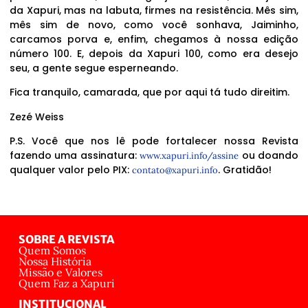
da Xapuri, mas na labuta, firmes na resistência. Mês sim,
mês sim de novo, como você sonhava, Jaiminho,
carcamos porva e, enfim, chegamos à nossa edição
número 100. E, depois da Xapuri 100, como era desejo
seu, a gente segue esperneando.
Fica tranquilo, camarada, que por aqui tá tudo direitim.
Zezé Weiss
P.S. Você que nos lê pode fortalecer nossa Revista
fazendo uma assinatura:
ou doando
www.xapuri.info/assine
qualquer valor pelo PIX:
. Gratidão!
contato@xapuri.info
SOBRE A REVISTA
Quem Somos
Nossa História
Missão e Valores
Quem Faz a Xapuri
INSTITUCIONAL