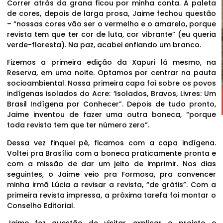
Correr atrás da grana ficou por minha conta. A paleta
de cores, depois de larga prosa, Jaime fechou questão
– “nossas cores vão ser o vermelho e o amarelo, porque
revista tem que ter cor de luta, cor vibrante” (eu queria
verde-floresta). Na paz, acabei enfiando um branco.
Fizemos a primeira edição da Xapuri lá mesmo, na
Reserva, em uma noite. Optamos por centrar na pauta
socioambiental. Nossa primeira capa foi sobre os povos
indígenas isolados do Acre: ‘Isolados, Bravos, Livres: Um
Brasil Indígena por Conhecer”. Depois de tudo pronto,
Jaime inventou de fazer uma outra boneca, “porque
toda revista tem que ter número zero”.
Dessa vez finquei pé, ficamos com a capa indígena.
Voltei pra Brasília com a boneca praticamente pronta e
com a missão de dar um jeito de imprimir. Nos dias
seguintes, o Jaime veio pra Formosa, pra convencer
minha irmã Lúcia a revisar a revista, “de grátis”. Com a
primeira revista impressa, a próxima tarefa foi montar o
Conselho Editorial.
Jaime fez questão de visitar, explicar o projeto e