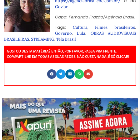
e do
https://agenciabrasil.ebc.com.br/
.
Gov.br
Capa:
Fernando Frazão/
Agência Brasil.
Tags:
,
,
Cultura
Filmes brasileiros
,
,
Governo
Lula
OBRAS AUDIOVISUAIS
,
,
BRASILEIRAS
STREAMING
Tela Brasil
GOSTOU DESTA MATÉRIA? ENTÃO, POR FAVOR, PASSA PRA FRENTE.
COMPARTILHE EM TODAS AS SUAS REDES. NÃO CUSTA NADA, É SÓ CLICAR!