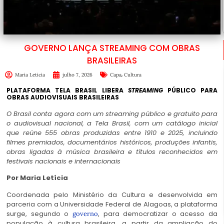
GOVERNO LANÇA STREAMING COM OBRAS
BRASILEIRAS
,
Maria Leticia
julho 7, 2026
Capa
Cultura
PLATAFORMA TELA BRASIL LIBERA
STREAMING
PÚBLICO
PARA
OBRAS AUDIOVISUAIS BRASILEIRAS
O Brasil conta agora com um
streaming
público e gratuito para
o audiovisual nacional, a
Tela Brasil
, com um catálogo inicial
que reúne 555 obras produzidas entre 1910 e 2025, incluindo
filmes premiados, documentários históricos, produções infantis,
obras ligadas à música brasileira e títulos reconhecidos em
festivais nacionais e internacionais
Por Maria Letícia
Coordenada pelo Ministério da Cultura e desenvolvida em
parceria com a Universidade Federal de Alagoas, a plataforma
surge, segundo o
, para
democratizar o acesso da
governo
população à cultura brasileira, a partir da ampliação do