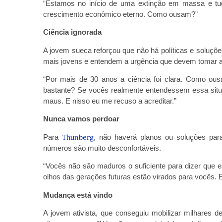
“Estamos no início de uma extinção em massa e tud
crescimento econômico eterno. Como ousam?”
Ciência ignorada
A jovem sueca reforçou que não há políticas e soluçõ
mais jovens e entendem a urgência que devem tomar a
“Por mais de 30 anos a ciência foi clara. Como ousa
bastante? Se vocês realmente entendessem essa sit
maus. E nisso eu me recuso a acreditar.”
Nunca vamos perdoar
Para
Thunberg
, não haverá planos ou soluções para
números são muito desconfortáveis.
“Vocês não são maduros o suficiente para dizer que 
olhos das gerações futuras estão virados para vocês. 
Mudança está vindo
A jovem ativista, que conseguiu mobilizar milhares de