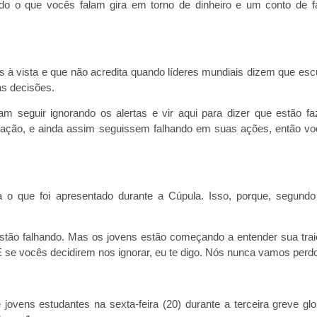
o o que vocês falam gira em torno de dinheiro e um conto de f
es à vista e que não acredita quando líderes mundiais dizem que es
s decisões.
m seguir ignorando os alertas e vir aqui para dizer que estão f
uação, e ainda assim seguissem falhando em suas ações, então v
 o que foi apresentado durante a Cúpula. Isso, porque, segundo
estão falhando. Mas os jovens estão começando a entender sua tra
E se vocês decidirem nos ignorar, eu te digo. Nós nunca vamos perdo
 jovens estudantes na sexta-feira (20) durante a terceira greve glo