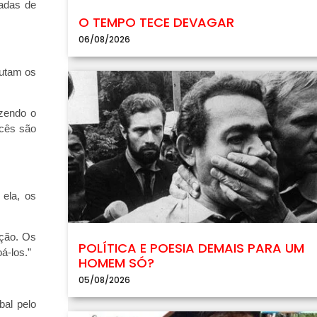
adas de
O TEMPO TECE DEVAGAR
06/08/2026
cutam os
azendo o
ocês são
 ela, os
ição. Os
POLÍTICA E POESIA DEMAIS PARA UM
á-los.”
HOMEM SÓ?
05/08/2026
bal pelo