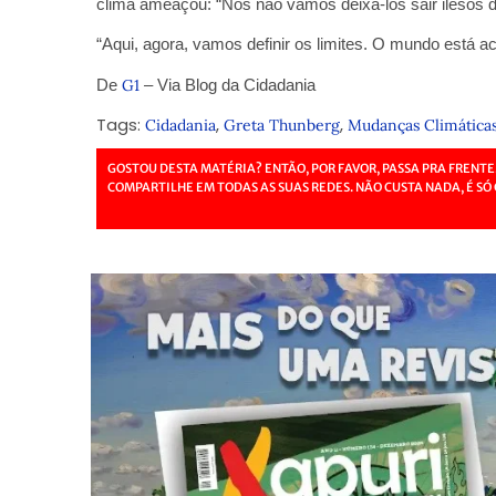
clima ameaçou: “Nós não vamos deixá-los sair ilesos 
“Aqui, agora, vamos definir os limites. O mundo está a
De
G1
– Via Blog da Cidadania
Tags:
,
,
Cidadania
Greta Thunberg
Mudanças Climática
GOSTOU DESTA MATÉRIA? ENTÃO, POR FAVOR, PASSA PRA FRENTE
COMPARTILHE EM TODAS AS SUAS REDES. NÃO CUSTA NADA, É SÓ 