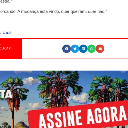
dessa.”
cordando. A mudança está vindo, quer queiram, quer não.”
,
s
UnB
.
CLICAR!