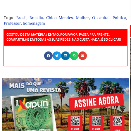
Tags:
,
,
,
,
,
,
Brasil
Brasília
Chico Mendes
Mulher
O capital
Política
,
Professor
homenagem
GOSTOU DESTA MATÉRIA? ENTÃO, POR FAVOR, PASSA PRA FRENTE.
COMPARTILHE EM TODAS AS SUAS REDES. NÃO CUSTA NADA, É SÓ CLICAR!