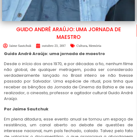
GUIDO ANDRÉ ARAÚJO: UMA JORNADA DE
MAESTRO
,
Jaime Sautchuk
outubro 23, 2017
Cultura
Memória
Guido André Araújo: uma jornada de maestro
Desde o início dos anos 1970, e por décadas a fio, nenhum filme
não global, de qualquer metragem, podia ser considerado
verdadeiramente lançado no Brasil inteiro se não tivesse
passado por Salvador. Uma espécie de ritual, pois tinha que
receber as bênçãos da Jornada de Cinema da Bahia e de seu
realizador, o cineasta, professor e agitador cultural Guido André
Araújo.
Por Jaime Sautchuk
Em plena ditadura, esse evento anual se tornou um espaço de
resistência, um canal aberto ao debate de questões de
interesse nacional, num país fechado, calado. Talvez pelo fato
de valorizar o documentário, o que propiciava a abordagem