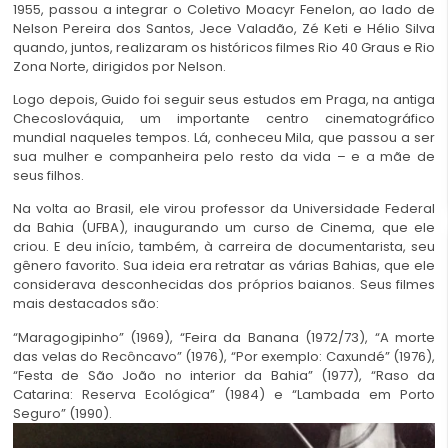
1955, passou a integrar o Coletivo Moacyr Fenelon, ao lado de
Nelson Pereira dos Santos, Jece Valadão, Zé Keti e Hélio Silva
quando, juntos, realizaram os históricos filmes Rio 40 Graus e Rio
Zona Norte, dirigidos por Nelson.
Logo depois, Guido foi seguir seus estudos em Praga, na antiga
Checoslováquia, um importante centro cinematográfico
mundial naqueles tempos. Lá, conheceu Mila, que passou a ser
sua mulher e companheira pelo resto da vida – e a mãe de
seus filhos.
Na volta ao Brasil, ele virou professor da Universidade Federal
da Bahia (UFBA), inaugurando um curso de Cinema, que ele
criou. E deu início, também, à carreira de documentarista, seu
gênero favorito. Sua ideia era retratar as várias Bahias, que ele
considerava desconhecidas dos próprios baianos. Seus filmes
mais destacados são:
“Maragogipinho” (1969), “Feira da Banana (1972/73), “A morte
das velas do Recôncavo” (1976), “Por exemplo: Caxundé” (1976),
“Festa de São João no interior da Bahia” (1977), “Raso da
Catarina: Reserva Ecológica” (1984) e “Lambada em Porto
Seguro” (1990).