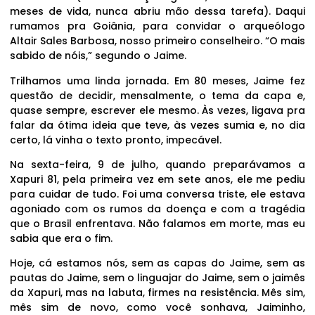
meses de vida, nunca abriu mão dessa tarefa). Daqui
rumamos pra Goiânia, para convidar o arqueólogo
Altair Sales Barbosa, nosso primeiro conselheiro. “O mais
sabido de nóis,” segundo o Jaime.
Trilhamos uma linda jornada. Em 80 meses, Jaime fez
questão de decidir, mensalmente, o tema da capa e,
quase sempre, escrever ele mesmo. Às vezes, ligava pra
falar da ótima ideia que teve, às vezes sumia e, no dia
certo, lá vinha o texto pronto, impecável.
Na sexta-feira, 9 de julho, quando preparávamos a
Xapuri 81, pela primeira vez em sete anos, ele me pediu
para cuidar de tudo. Foi uma conversa triste, ele estava
agoniado com os rumos da doença e com a tragédia
que o Brasil enfrentava. Não falamos em morte, mas eu
sabia que era o fim.
Hoje, cá estamos nós, sem as capas do Jaime, sem as
pautas do Jaime, sem o linguajar do Jaime, sem o jaimês
da Xapuri, mas na labuta, firmes na resistência. Mês sim,
mês sim de novo, como você sonhava, Jaiminho,