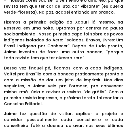
– “nossas cores vão ser o vermelho e o amarelo, porque
revista tem que ter cor de luta, cor vibrante” (eu queria
verde-floresta). Na paz, acabei enfiando um branco.
Fizemos a primeira edição da Xapuri lá mesmo, na
Reserva, em uma noite. Optamos por centrar na pauta
socioambiental. Nossa primeira capa foi sobre os povos
indígenas isolados do Acre: ‘Isolados, Bravos, Livres: Um
Brasil Indígena por Conhecer”. Depois de tudo pronto,
Jaime inventou de fazer uma outra boneca, “porque
toda revista tem que ter número zero”.
Dessa vez finquei pé, ficamos com a capa indígena.
Voltei pra Brasília com a boneca praticamente pronta e
com a missão de dar um jeito de imprimir. Nos dias
seguintes, o Jaime veio pra Formosa, pra convencer
minha irmã Lúcia a revisar a revista, “de grátis”. Com a
primeira revista impressa, a próxima tarefa foi montar o
Conselho Editorial.
Jaime fez questão de visitar, explicar o projeto e
convidar pessoalmente cada conselheiro e cada
conselheira (até a doença agravar, nos seus últimos