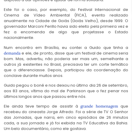
Este foi o caso, por exemplo, do Festival Internacional de
Cinema de Vídeo Ambiental (FICA), evento realizado
anualmente na Cidade de Goiás (Goiás Velho), desde 1999. O
governador Marconi Perillo havia sido eleito pela primeira vez e
fez a encomenda de algo que projetasse o Estado
nacionalmente.
Num encontro em Brasília, eu contei a Guido que tinha a
e ele, de pronto, disse que um festival de cinema seria
demanda
bom. Mas, advertiu, não poderia ser mais um, semelhante a
outros já existentes no Brasil, precisava ter um corte temático
que o diferenciasse. Depois, participou da coordenação do
conclave durante muitos anos.
Guido pegou o boné e nos deixou no último dia 26 de setembro,
aos 83 anos, vítima do mal de Parkinson que o fez penar nos
últimos longos anos que passou entre nós.
Ele ainda teve tempo de assistir à
que
grande homenagem
recebeu do cineasta Jorge Alfredo. Foi a série de TV O Senhor
das Jornadas, que narra, em cinco episódios de 26 minutos
cada, a sua jornada e já foi exibida na TV Educativa da Bahia.
Um belo documentário, como ele gostava.