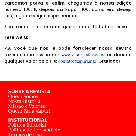
carcamos porva e, enfim, chegamos à nossa edição
número 100. E, depois da Xapuri 100, como era desejo
seu, a gente segue esperneando.
Fica tranquilo, camarada, que por aqui tá tudo direitim.
Zezé Weiss
P.S. Você que nos lê pode fortalecer nossa Revista
fazendo uma assinatura:
ou doando
www.xapuri.info/assine
qualquer valor pelo PIX:
. Gratidão!
contato@xapuri.info
SOBRE A REVISTA
Quem Somos
Nossa História
Missão e Valores
Quem Faz a Xapuri
INSTITUCIONAL
Política Editorial
Política de Privacidade
Termos de Uso