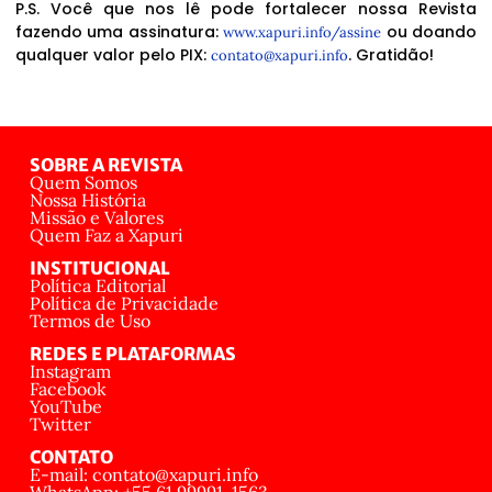
P.S. Você que nos lê pode fortalecer nossa Revista
fazendo uma assinatura:
ou doando
www.xapuri.info/assine
qualquer valor pelo PIX:
. Gratidão!
contato@xapuri.info
SOBRE A REVISTA
Quem Somos
Nossa História
Missão e Valores
Quem Faz a Xapuri
INSTITUCIONAL
Política Editorial
Política de Privacidade
Termos de Uso
REDES E PLATAFORMAS
Instagram
Facebook
YouTube
Twitter
CONTATO
E-mail: contato@xapuri.info
WhatsApp: +55 61 99991-1563