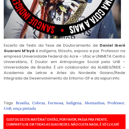
Excerto de Texto da Tese de Doutoramento de
Daniel Iberê
Guarani M’byá
é indígena, filósofo, esposo e pai. Professor na
empresa Universidade Federal do Acre – Ufac e UNIMETA Centro
Universitário, É Doutor em Antropologia Social pela UnB –
Universidade de Brasília. É um colaborador da ALABEG/RIDE –
Academia de Letras e Artes do Nordeste Goiano/Rede
Integrada de Desenvolvimento do Entorno-DF e da xapuri.info.
Tags:
,
,
,
,
,
,
Brasília
Cobras
Formosa
Indígena
Montanhas
Professor
,
UnB
onça pintada
GOSTOU DESTA MATÉRIA? ENTÃO, POR FAVOR, PASSA PRA FRENTE.
COMPARTILHE EM TODAS AS SUAS REDES. NÃO CUSTA NADA, É SÓ CLICAR!