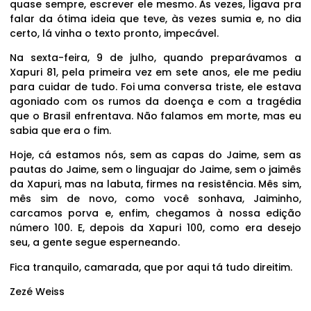
quase sempre, escrever ele mesmo. Às vezes, ligava pra
falar da ótima ideia que teve, às vezes sumia e, no dia
certo, lá vinha o texto pronto, impecável.
Na sexta-feira, 9 de julho, quando preparávamos a
Xapuri 81, pela primeira vez em sete anos, ele me pediu
para cuidar de tudo. Foi uma conversa triste, ele estava
agoniado com os rumos da doença e com a tragédia
que o Brasil enfrentava. Não falamos em morte, mas eu
sabia que era o fim.
Hoje, cá estamos nós, sem as capas do Jaime, sem as
pautas do Jaime, sem o linguajar do Jaime, sem o jaimês
da Xapuri, mas na labuta, firmes na resistência. Mês sim,
mês sim de novo, como você sonhava, Jaiminho,
carcamos porva e, enfim, chegamos à nossa edição
número 100. E, depois da Xapuri 100, como era desejo
seu, a gente segue esperneando.
Fica tranquilo, camarada, que por aqui tá tudo direitim.
Zezé Weiss