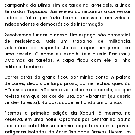
campanha da Dilma. Fim de tarde na RPPN dele, a Linda
Serra dos Topázios. Jaime e eu começamos a conversar
sobre a falta que fazia termos acesso a um veículo
independente e democrático de informação.
Resolvemos fundar o nosso. Um espaço não comercial,
de resistência. Mais um trabalho de militância,
voluntário, por suposto. Jaime propôs um jornal; eu,
uma revista. O nome eu escolhi (ele queria Bacurau).
Dividimos as tarefas. A capa ficou com ele, a linha
editorial também.
Correr atrás da grana ficou por minha conta. A paleta
de cores, depois de larga prosa, Jaime fechou questão
– “nossas cores vão ser o vermelho e o amarelo, porque
revista tem que ter cor de luta, cor vibrante” (eu queria
verde-floresta). Na paz, acabei enfiando um branco.
Fizemos a primeira edição da Xapuri lá mesmo, na
Reserva, em uma noite. Optamos por centrar na pauta
socioambiental. Nossa primeira capa foi sobre os povos
indígenas isolados do Acre: ‘Isolados, Bravos, Livres: Um