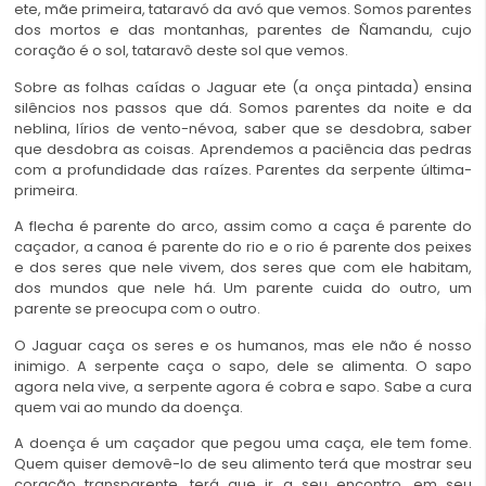
ete, mãe primeira, tataravó da avó que vemos. Somos parentes
dos mortos e das montanhas, parentes de Ñamandu, cujo
coração é o sol, tataravô deste sol que vemos.
Sobre as folhas caídas o Jaguar ete (a onça pintada) ensina
silêncios nos passos que dá. Somos parentes da noite e da
neblina, lírios de vento-névoa, saber que se desdobra, saber
que desdobra as coisas. Aprendemos a paciência das pedras
com a profundidade das raízes. Parentes da serpente última-
primeira.
A flecha é parente do arco, assim como a caça é parente do
caçador, a canoa é parente do rio e o rio é parente dos peixes
e dos seres que nele vivem, dos seres que com ele habitam,
dos mundos que nele há. Um parente cuida do outro, um
parente se preocupa com o outro.
O Jaguar caça os seres e os humanos, mas ele não é nosso
inimigo. A serpente caça o sapo, dele se alimenta. O sapo
agora nela vive, a serpente agora é cobra e sapo. Sabe a cura
quem vai ao mundo da doença.
A doença é um caçador que pegou uma caça, ele tem fome.
Quem quiser demovê-lo de seu alimento terá que mostrar seu
coração transparente, terá que ir a seu encontro, em seu