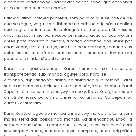
o primeiro, irradiado seu saber das coisas, saber que desdobra
as coisas saber que se enraíza…
Palavra-alma, palavra primeira, som palavra que se põe de pé
que se ergue, vaga e se distende na neblina originária neblina
que segue na fumaça do petenguá dos ñanderamói, nossos
avós, nossos maiores, nossos primeiros, aqueles que vieram
antes para mostrar o depois, fumaça caminho dos nhe’ẽ por
onde voam, vento fumaça, nhe’ẽ se desdobrando, tornando as
outra coisas que só existiam no antes, quando o tempo era
pequeno e ainda não sabia de si.
Karai se desdobrando, Karai humano, se despindo,
transparecendo, sublimando, aguyjé porã, Karai se
elevando, aspirando ser divino, na divindade que nele há, Karai
sabia ao certo os caminhos que ainda não, Karai os abriu, Karai
Xapá foi à terra sem males ywy marae’y, Karai Xapá, tornou ao
ambã de nosso pai último primeiro, Karai foi só. Só depois os
outros Karai foram…
Karai Xapá, chegou ao mar para ir ao ywy marae’y, a terra sem
males, terra das coisas não mortais, Karai encontrou M’bói, a
serpente originária, a cobra que o levou, levou seu nhe’ẽ com
seu corpo humano, a cobra o levou completo, cobra originária