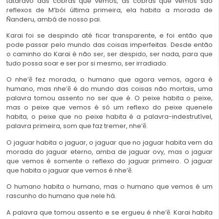
tataravó das cobras que vemos, as cobras que vemos são
reflexos de M’bói última primeira, ela habita a morada de
Ñanderu, ambá de nosso pai.
Karai foi se despindo até ficar transparente, e foi então que
pode passar pelo mundo das coisas imperfeitas. Desde então
o caminho do Karai é não ser, ser despido, ser nada, para que
tudo possa soar e ser por si mesmo, ser irradiado.
O nhe’ẽ fez morada, o humano que agora vemos, agora é
humano, mas nhe’ẽ é do mundo das coisas não mortais, uma
palavra tomou assento no ser que é. O peixe habita o peixe,
mas o peixe que vemos é só um reflexo do peixe quenele
habita, o peixe que no peixe habita é a palavra-indestrutível,
palavra primeira, som que faz tremer, nhe’ẽ.
O jaguar habita o jaguar, o jaguar que no jaguar habita vem da
morada do jaguar eterno, amba de jaguar ovy, mas o jaguar
que vemos é somente o reflexo do jaguar primeiro. O jaguar
que habita o jaguar que vemos é nhe’ẽ.
O humano habita o humano, mas o humano que vemos é um
rascunho do humano que nele há.
A palavra que tomou assento e se ergueu é nhe’ẽ. Karai habita