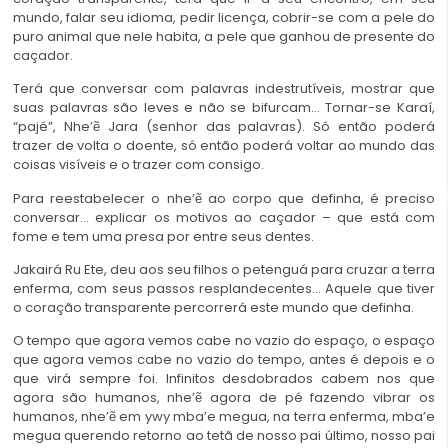
mundo, falar seu idioma, pedir licença, cobrir-se com a pele do
puro animal que nele habita, a pele que ganhou de presente do
caçador.
Terá que conversar com palavras indestrutíveis, mostrar que
suas palavras são leves e não se bifurcam… Tornar-se Karaí,
“pajé”, Nhe’ẽ Jara (senhor das palavras). Só então poderá
trazer de volta o doente, só então poderá voltar ao mundo das
coisas visíveis e o trazer com consigo.
Para reestabelecer o nhe’ẽ ao corpo que definha, é preciso
conversar… explicar os motivos ao caçador – que está com
fome e tem uma presa por entre seus dentes.
Jakairá Ru Ete, deu aos seu filhos o petenguá para cruzar a terra
enferma, com seus passos resplandecentes… Aquele que tiver
o coração transparente percorrerá este mundo que definha.
O tempo que agora vemos cabe no vazio do espaço, o espaço
que agora vemos cabe no vazio do tempo, antes é depois e o
que virá sempre foi. Infinitos desdobrados cabem nos que
agora são humanos, nhe’ẽ agora de pé fazendo vibrar os
humanos, nhe’ẽ em ywy mba’e megua, na terra enferma, mba’e
megua querendo retorno ao tetã de nosso pai último, nosso pai