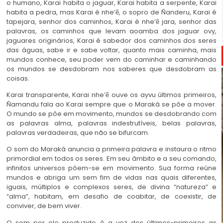
o humano, Karai habita o jaguar, Karai habita a serpente, Karai
habita a pedra, mas Karai é nhe’ẽ, o sopro de Ñanderu, Karai é
tapejara, senhor dos caminhos, Karai é nhe’ẽ jara, senhor das
palavras, os caminhos que levam aoamba dos jaguar ovy,
jaguares originários, Karai é sabedor dos caminhos dos seres
das águas, sabe ir e sabe voltar, quanto mais caminha, mais
mundos conhece, seu poder vem do caminhar e caminhando
os mundos se desdobram nos saberes que desdobram as
coisas.
Karai transparente, Karai nhe’ẽ ouve os ayvu últimos primeiros,
Ñamandu fala ao Karai sempre que o Maraká se põe a mover.
O mundo se põe em movimento, mundos se desdobrando com
as palavras alma, palavras indestrutíveis, belas palavras,
palavras verdadeiras, que não se bifurcam.
O som do Maraká anuncia a primeira palavra e instaura o ritmo
primordial em todos os seres. Em seu âmbito e a seu comando,
infinitos universos põem-se em movimento. Sua forma reúne
mundos e abriga um sem fim de vidas nas quais diferentes,
iguais, múltiplos e complexos seres, de divina “natureza” e
“alma”, habitam, em desafio de coabitar, de coexistir, de
conviver, de bem viver.
O som por ele produzido é a voz dos últimos-primeiros as