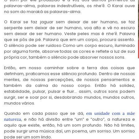
palavras-alma, palavras indestrutíveis, os nhe’ẽ. O Karai ouve
no som do maraká as palavras-alma.
O Karai se faz jaguar sem deixar de ser humano, se faz
serpente sem deixar de ser humano, voa alto e vê no escuro
sem deixar de ser humano. Veste peles mas é nhe’ẽ. Palavra
que se pôs de pé. Palavra que em um corpo, procura assento.
O silêncio pode ser ruidoso Como um corpo escuro, iluminado
por alguma fonte, absorve todas as cores e reflete a luz de sua
própria cor, também o silêncio pode absorver nossos sons.
Então, em nosso caminhar sobre a terra das coisas que
definham, praticamos esse silêncio profundo. Dentro de nossas
mentes, de nossas percepções, de nossos pensamentos e
também da calma do nosso corpo. Então há solidez,
estabilidade, pulsar, pulsar e fluir… assim, outros sons podem
surgir, ser e soar por si, desdobrando mundos, mundos outros,
mundos vários.
Quando em cada passo que se dá,
em unidade com a mãe
, e não há divisão entre “um” e “outro”, a natureza e
natureza
aquilo que existe, então, há um som profundo. Não há limites,
pode surgir uma música daí, um poema, um sorriso. Um sorriso
pode ser um som lindo.