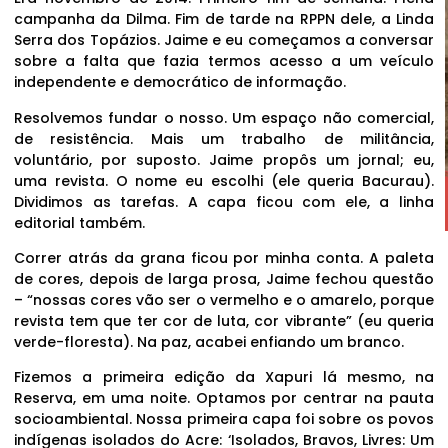
campanha da Dilma. Fim de tarde na RPPN dele, a Linda
Serra dos Topázios. Jaime e eu começamos a conversar
sobre a falta que fazia termos acesso a um veículo
independente e democrático de informação.
Resolvemos fundar o nosso. Um espaço não comercial,
de resistência. Mais um trabalho de militância,
voluntário, por suposto. Jaime propôs um jornal; eu,
uma revista. O nome eu escolhi (ele queria Bacurau).
Dividimos as tarefas. A capa ficou com ele, a linha
editorial também.
Correr atrás da grana ficou por minha conta. A paleta
de cores, depois de larga prosa, Jaime fechou questão
– “nossas cores vão ser o vermelho e o amarelo, porque
revista tem que ter cor de luta, cor vibrante” (eu queria
verde-floresta). Na paz, acabei enfiando um branco.
Fizemos a primeira edição da Xapuri lá mesmo, na
Reserva, em uma noite. Optamos por centrar na pauta
socioambiental. Nossa primeira capa foi sobre os povos
indígenas isolados do Acre: ‘Isolados, Bravos, Livres: Um