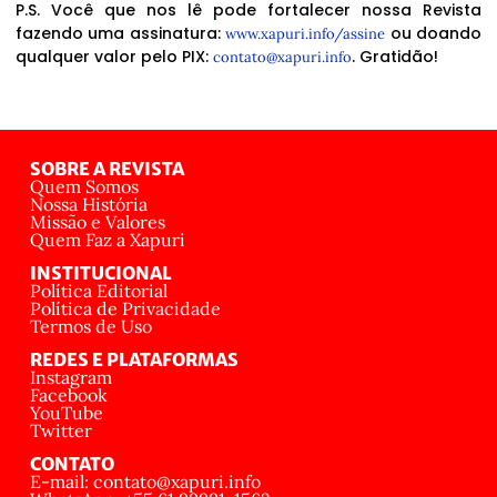
P.S. Você que nos lê pode fortalecer nossa Revista
fazendo uma assinatura:
ou doando
www.xapuri.info/assine
qualquer valor pelo PIX:
. Gratidão!
contato@xapuri.info
SOBRE A REVISTA
Quem Somos
Nossa História
Missão e Valores
Quem Faz a Xapuri
INSTITUCIONAL
Política Editorial
Política de Privacidade
Termos de Uso
REDES E PLATAFORMAS
Instagram
Facebook
YouTube
Twitter
CONTATO
E-mail: contato@xapuri.info