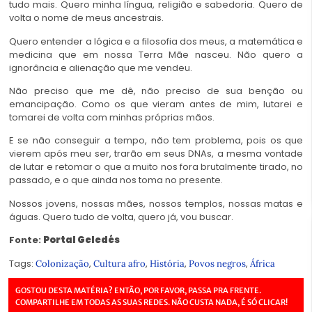
tudo mais. Quero minha língua, religião e sabedoria. Quero de
volta o nome de meus ancestrais.
Quero entender a lógica e a filosofia dos meus, a matemática e
medicina que em nossa Terra Mãe nasceu. Não quero a
ignorância e alienação que me vendeu.
Não preciso que me dê, não preciso de sua benção ou
emancipação. Como os que vieram antes de mim, lutarei e
tomarei de volta com minhas próprias mãos.
E se não conseguir a tempo, não tem problema, pois os que
vierem após meu ser, trarão em seus DNAs, a mesma vontade
de lutar e retomar o que a muito nos fora brutalmente tirado, no
passado, e o que ainda nos toma no presente.
Nossos jovens, nossas mães, nossos templos, nossas matas e
águas. Quero tudo de volta, quero já, vou buscar.
Fonte:
Portal Geledés
Tags:
,
,
,
,
Colonização
Cultura afro
História
Povos negros
África
GOSTOU DESTA MATÉRIA? ENTÃO, POR FAVOR, PASSA PRA FRENTE.
COMPARTILHE EM TODAS AS SUAS REDES. NÃO CUSTA NADA, É SÓ CLICAR!