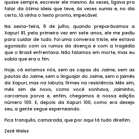
quase sempre, escrever ele mesmo. Às vezes, ligava pra
falar da ótima ideia que teve, às vezes sumia e, no dia
certo, lá vinha o texto pronto, impecável.
Na sexta-feira, 9 de julho, quando preparávamos a
Xapuri 81, pela primeira vez em sete anos, ele me pediu
para cuidar de tudo. Foi uma conversa triste, ele estava
agoniado com os rumos da doença e com a tragédia
que o Brasil enfrentava. Não falamos em morte, mas eu
sabia que era o fim.
Hoje, cá estamos nós, sem as capas do Jaime, sem as
pautas do Jaime, sem o linguajar do Jaime, sem o jaimês
da Xapuri, mas na labuta, firmes na resistência. Mês sim,
mês sim de novo, como você sonhava, Jaiminho,
carcamos porva e, enfim, chegamos à nossa edição
número 100. E, depois da Xapuri 100, como era desejo
seu, a gente segue esperneando.
Fica tranquilo, camarada, que por aqui tá tudo direitim.
Zezé Weiss