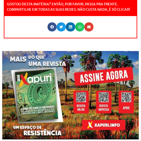
GOSTOU DESTA MATÉRIA? ENTÃO, POR FAVOR, PASSA PRA FRENTE.
COMPARTILHE EM TODAS AS SUAS REDES. NÃO CUSTA NADA, É SÓ CLICAR!