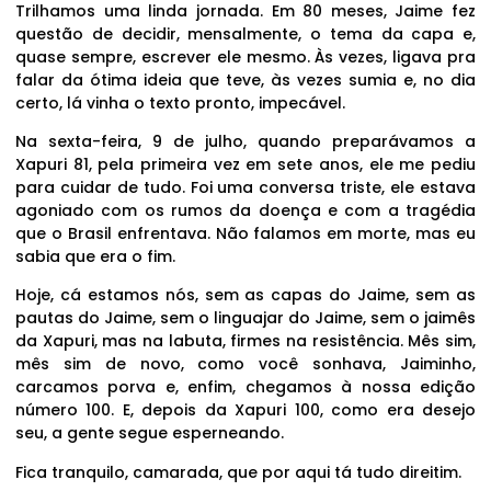
Trilhamos uma linda jornada. Em 80 meses, Jaime fez
questão de decidir, mensalmente, o tema da capa e,
quase sempre, escrever ele mesmo. Às vezes, ligava pra
falar da ótima ideia que teve, às vezes sumia e, no dia
certo, lá vinha o texto pronto, impecável.
Na sexta-feira, 9 de julho, quando preparávamos a
Xapuri 81, pela primeira vez em sete anos, ele me pediu
para cuidar de tudo. Foi uma conversa triste, ele estava
agoniado com os rumos da doença e com a tragédia
que o Brasil enfrentava. Não falamos em morte, mas eu
sabia que era o fim.
Hoje, cá estamos nós, sem as capas do Jaime, sem as
pautas do Jaime, sem o linguajar do Jaime, sem o jaimês
da Xapuri, mas na labuta, firmes na resistência. Mês sim,
mês sim de novo, como você sonhava, Jaiminho,
carcamos porva e, enfim, chegamos à nossa edição
número 100. E, depois da Xapuri 100, como era desejo
seu, a gente segue esperneando.
Fica tranquilo, camarada, que por aqui tá tudo direitim.