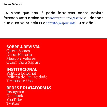
Zezé Weiss
P.S. Você que nos lê pode fortalecer nossa Revista
fazendo uma assinatura:
ou doando
www.xapuri.info/assine
qualquer valor pelo PIX:
. Gratidão!
contato@xapuri.info
SOBRE A REVISTA
Quem Somos
Nossa História
Missão e Valores
Quem Faz a Xapuri
INSTITUCIONAL
Política Editorial
Política de Privacidade
Termos de Uso
REDES E PLATAFORMAS
Instagram
Facebook
YouTube
Twitter