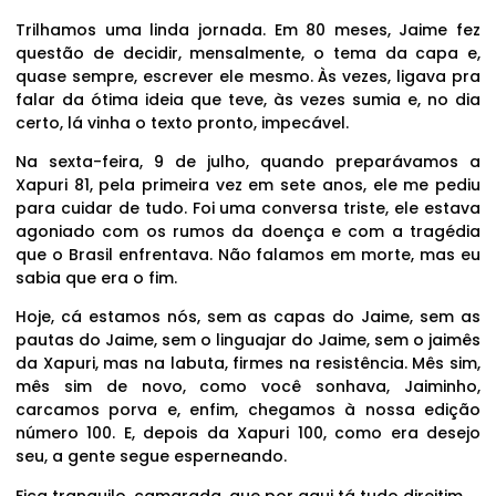
Trilhamos uma linda jornada. Em 80 meses, Jaime fez
questão de decidir, mensalmente, o tema da capa e,
quase sempre, escrever ele mesmo. Às vezes, ligava pra
falar da ótima ideia que teve, às vezes sumia e, no dia
certo, lá vinha o texto pronto, impecável.
Na sexta-feira, 9 de julho, quando preparávamos a
Xapuri 81, pela primeira vez em sete anos, ele me pediu
para cuidar de tudo. Foi uma conversa triste, ele estava
agoniado com os rumos da doença e com a tragédia
que o Brasil enfrentava. Não falamos em morte, mas eu
sabia que era o fim.
Hoje, cá estamos nós, sem as capas do Jaime, sem as
pautas do Jaime, sem o linguajar do Jaime, sem o jaimês
da Xapuri, mas na labuta, firmes na resistência. Mês sim,
mês sim de novo, como você sonhava, Jaiminho,
carcamos porva e, enfim, chegamos à nossa edição
número 100. E, depois da Xapuri 100, como era desejo
seu, a gente segue esperneando.
Fica tranquilo, camarada, que por aqui tá tudo direitim.