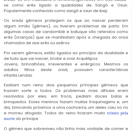
se como erês ligado a qualidades de Sangô e Osun.
Popularmente conhecido como xangô e oxun de ibeji.
Os orixás gêmeos protegem os que ao nascer perderam
algum irmão (gêmeo), ou tiveram problemas de parto. Em
algumas casas de candomblé e batuque são referidos como
erês (crianças) que se manifestam após a chegada do orisa
chamados de ase erês ou asêros.
Por serem gêmeos, estão ligados ao princípio da dualidade e
de tudo que vai nascer, brotar e criar.Arquétipos:
Jovens, brincalhões, irreverentes e enérgicos. Mesmos os
adultos filhos deste orixá, possuem características
infantis.Lendas:
Existiam num reino dois pequenos príncipes gêmeos que
traziam sorte a todos. Os problemas mais difíceis eram
resolvidos por eles; em troca, pediam doces balas e
brinquedos. Esses meninos faziam muitas traquinagens e, um
dia, brincando próximos a uma cachoeira, um deles caiu no rio
e morreu afogado. Todos do reino ficaram muito
tristes pela
do príncipe.
morte
O gêmeo que sobreviveu não tinha mais vontade de comer e