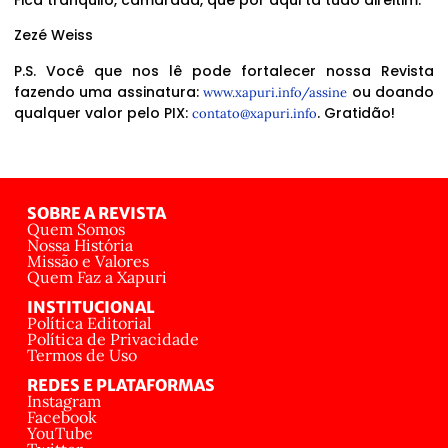
Zezé Weiss
P.S. Você que nos lê pode fortalecer nossa Revista
fazendo uma assinatura:
ou doando
www.xapuri.info/assine
qualquer valor pelo PIX:
. Gratidão!
contato@xapuri.info
SOBRE A REVISTA
Quem Somos
Nossa História
Missão e Valores
Quem Faz a Xapuri
INSTITUCIONAL
Política Editorial
Política de Privacidade
Termos de Uso
REDES E PLATAFORMAS
Instagram
Facebook
YouTube