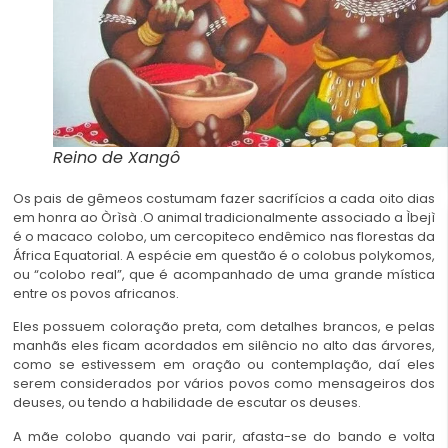
Reino de Xangô
Os pais de gêmeos costumam fazer sacrifícios a cada oito dias
em honra ao Òrìsà .O animal tradicionalmente associado a Ìbejì
é o macaco colobo, um cercopiteco endêmico nas florestas da
África Equatorial. A espécie em questão é o colobus polykomos,
ou “colobo real”, que é acompanhado de uma grande mística
entre os povos africanos.
Eles possuem coloração preta, com detalhes brancos, e pelas
manhãs eles ficam acordados em silêncio no alto das árvores,
como se estivessem em oração ou contemplação, daí eles
serem considerados por vários povos como mensageiros dos
deuses, ou tendo a habilidade de escutar os deuses.
A mãe colobo quando vai parir, afasta-se do bando e volta