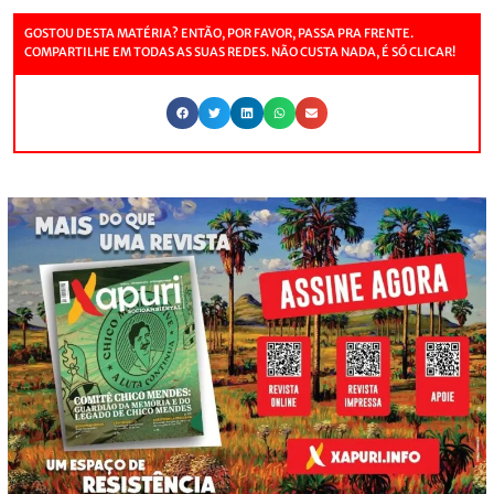
GOSTOU DESTA MATÉRIA? ENTÃO, POR FAVOR, PASSA PRA FRENTE.
COMPARTILHE EM TODAS AS SUAS REDES. NÃO CUSTA NADA, É SÓ CLICAR!