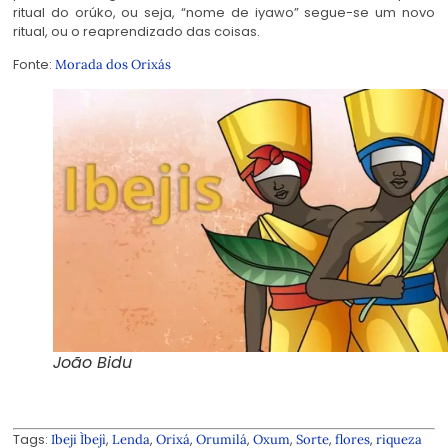
ritual do orúko, ou seja, “nome de iyawo” segue-se um novo
ritual, ou o reaprendizado das coisas.
Fonte:
Morada dos Orixás
João Bidu
Tags:
,
,
,
,
,
,
,
Ibeji Ìbejì
Lenda
Orixá
Orumilá
Oxum
Sorte
flores
riqueza