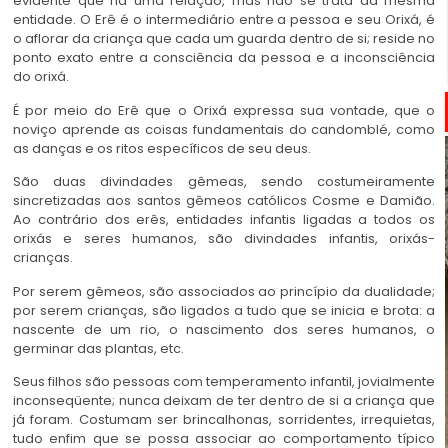
evidente que há uma relação, mas não se trata da mesma
entidade. O Erê é o intermediário entre a pessoa e seu Orixá, é
o aflorar da criança que cada um guarda dentro de si; reside no
ponto exato entre a consciência da pessoa e a inconsciência
do orixá.
É por meio do Erê que o Orixá expressa sua vontade, que o
noviço aprende as coisas fundamentais do candomblé, como
as danças e os ritos específicos de seu deus.
São duas divindades gêmeas, sendo costumeiramente
sincretizadas aos santos gêmeos católicos Cosme e Damião.
Ao contrário dos erês, entidades infantis ligadas a todos os
orixás e seres humanos, são divindades infantis, orixás-
crianças.
Por serem gêmeos, são associados ao princípio da dualidade;
por serem crianças, são ligados a tudo que se inicia e brota: a
nascente de um rio, o nascimento dos seres humanos, o
germinar das plantas, etc.
Seus filhos são pessoas com temperamento infantil, jovialmente
inconseqüente; nunca deixam de ter dentro de si a criança que
já foram. Costumam ser brincalhonas, sorridentes, irrequietas,
tudo enfim que se possa associar ao comportamento típico