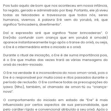
Pois tudo aquilo de bom que nos aconteceu em nossa infância,
foi regido, gerado e administrado por Ibeji. Portanto, ele já viveu
todas as felicidades e travessuras que todos nós, seres
humanos, vivemos. A palavra Eré vem do yorubá, iré, que
significa “brincadeira, divertimento”.
Daí a expressão siré que significa “fazer brincadeiras”. O
Ere(não confundir com criança que em yorubá é omodé)
aparece instantaneamente logo após o transe do orixá, ou seja,
o Ere é o intermediário entre o iniciado e o orixá.
Durante o ritual de iniciação, o Ere é de suma importância pois,
é o Ere que muitas das vezes trará as várias mensagens do
orixá do recém-iniciado.
O Ere na verdade é a inconsciência do novo omon-orixá, pois o
Ere é o responsável por muita coisa e ritos passados durante o
período de reclusão. O Ere conhece todas as preocupações do
iyawo (filho), também, aí chamado de omon-tú ou “criança-
nova”.
O comportamento do iniciado em estado de “Ere” é mais
influenciado por certos aspectos de sua personalidade, que
pelo caráter rígido e convencional atribuído a seu orixá. Após o