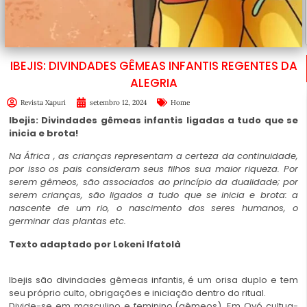
IBEJIS: DIVINDADES GÊMEAS INFANTIS REGENTES DA
ALEGRIA
Revista Xapuri
setembro 12, 2024
Home
Ibejis: Divindades gêmeas infantis ligadas a tudo que se
inicia e brota!
Na África , as crianças representam a certeza da continuidade,
por isso os pais consideram seus filhos sua maior riqueza. Por
serem gêmeos, são associados ao princípio da dualidade; por
serem crianças, são ligados a tudo que se inicia e brota: a
nascente de um rio, o nascimento dos seres humanos, o
germinar das plantas etc.
Texto adaptado por Lokeni Ifatolà
Ibejis são divindades gêmeas infantis, é um orisa duplo e tem
seu próprio culto, obrigações e iniciação dentro do ritual.
Divide-se em masculino e feminino,(gêmeos). Em Oyó cultua-