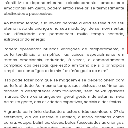
infantil. Muito dependentes nos relacionamentos amorosos e
emocionais em geral, podem então revelar-se teimosamente
obstinados e possessivos.
Ao mesmo tempo, sua leveza perante a vida se revela no seu
eterno rosto de criança e no seu modo ágil de se movimentar,
sua dificuldade em permanecer muito tempo sentado,
extravasando energia.
Podem apresentar bruscas variações de temperamento, e
certa tendência a simplificar as coisas, especialmente em
termos emocionais, reduzindo, à vezes, o comportamento
complexo das pessoas que estão em torno de si a princípios
simplistas como “gosta de mim” ou “não gosta de mim”.
Isso pode fazer com que se magoem e se decepcionem com
certa facilidade. Ao mesmo tempo, suas tristezas e sofrimentos
tendem a desaparecer com facilidade, sem deixar grandes
marcas. Como as crianças em geral, gostam de estar no meio
de muita gente, das atividades esportivas, sociais e das festas.
A grande cerimônia dedicada a estes orixás acontece a 27 de
setembro, dia de Cosme e Damião, quando comidas como
caruru, vatapá, bolinhos, doces, balas (associadas às crianças,
portanto) são oferecidas tanto aos orixás como aos