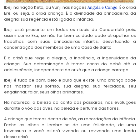
Ibeji na nação Keto, ou Vunji nas nações
. É o orixá
Angola e Congo
Erê, ou seja, o orixá criança. É a divindade da brincadeira, da
alegria; sua regência está ligada à infância.
Ibeji está presente em todos os rituais do Candomblé pois,
assim como Exu, se não for bem cuidado pode atrapalhar os
trabalhos com suas brincadeiras infantis, desvirtuando a
concentração dos membros de uma Casa de Santo.
É o orixá que rege a alegria, a inocência, a ingenuidade da
criança. Sua determinação é tomar conta do bebê até a
adolescência, independente do orixá que a criança carrega.
Ibeji é tudo de bom, belo e puro que existe; uma criança pode
nos mostrar seu sorriso, sua alegria, sua felicidade, seu
engatinhar, falar, seus olhos brilhantes.
Na natureza, a beleza do canto dos pássaros, nas evoluções
durante o vôo das aves, na beleza e perfume das flores.
A criança que temos dentro de nós, as recordações da infância.
Feche os olhos e lembre-se de uma felicidade, de uma
travessura e você estará vivendo ou revivendo uma lenda
desse orixá.