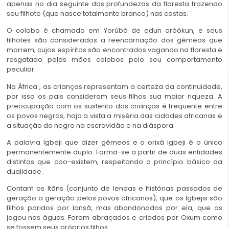
apenas no dia seguinte das profundezas da floresta trazendo
seu filhote (que nasce totalmente branco) nas costas.
O colobo é chamado em Yorùbá de edun oròòkun, e seus
filhotes são considerados a reencarnação dos gêmeos que
morrem, cujos espíritos são encontrados vagando na floresta e
resgatado pelas mães colobos pelo seu comportamento
peculiar.
Na África , as crianças representam a certeza da continuidade,
por isso os pais consideram seus filhos sua maior riqueza. A
preocupação com os sustento das crianças é freqüente entre
os povos negros, haja a vista a miséria das cidades africanas e
a situação do negro na escravidão e na diáspora.
A palavra Igbeji que dizer gêmeos e o orixá Igbeji é o único
permanentemente duplo. Forma-se a partir de duas entidades
distintas que coo-existem, respeitando o princípio básico da
dualidade.
Contam os Itãns (conjunto de lendas e
histórias passados de
geração a geração pelos povos
africanos), que os Igbejis são
filhos paridos por Iansã, mas abandonados por ela, que os
jogou nas águas. Foram abraçados e criados por Oxum como
se fossem seus próprios filhos.