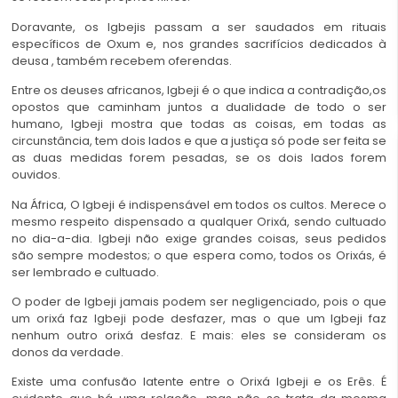
Doravante, os Igbejis passam a ser saudados em rituais
específicos de Oxum e, nos grandes sacrifícios dedicados à
deusa , também recebem oferendas.
Entre os deuses africanos, Igbeji é o que indica a contradição,os
opostos que caminham juntos a dualidade de todo o ser
humano, Igbeji mostra que todas as coisas, em todas as
circunstância, tem dois lados e que a justiça só pode ser feita se
as duas medidas forem pesadas, se os dois lados forem
ouvidos.
Na África, O Igbeji é indispensável em todos os cultos. Merece o
mesmo respeito dispensado a qualquer Orixá, sendo cultuado
no dia-a-dia. Igbeji não exige grandes coisas, seus pedidos
são sempre modestos; o que espera como, todos os Orixás, é
ser lembrado e cultuado.
O poder de Igbeji jamais podem ser negligenciado, pois o que
um orixá faz Igbeji pode desfazer, mas o que um Igbeji faz
nenhum outro orixá desfaz. E mais: eles se consideram os
donos da verdade.
Existe uma confusão latente entre o Orixá Igbeji e os Erês. É