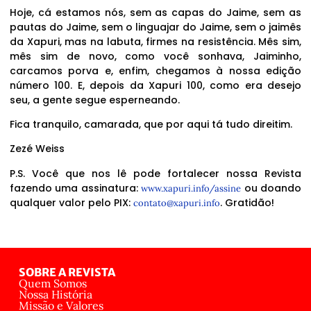
Hoje, cá estamos nós, sem as capas do Jaime, sem as
pautas do Jaime, sem o linguajar do Jaime, sem o jaimês
da Xapuri, mas na labuta, firmes na resistência. Mês sim,
mês sim de novo, como você sonhava, Jaiminho,
carcamos porva e, enfim, chegamos à nossa edição
número 100. E, depois da Xapuri 100, como era desejo
seu, a gente segue esperneando.
Fica tranquilo, camarada, que por aqui tá tudo direitim.
Zezé Weiss
P.S. Você que nos lê pode fortalecer nossa Revista
fazendo uma assinatura:
ou doando
www.xapuri.info/assine
qualquer valor pelo PIX:
. Gratidão!
contato@xapuri.info
SOBRE A REVISTA
Quem Somos
Nossa História
Missão e Valores