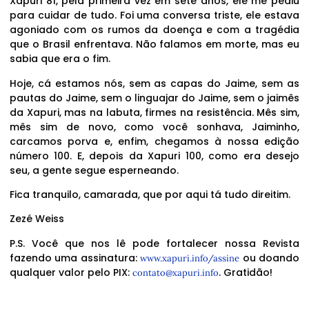
Xapuri 81, pela primeira vez em sete anos, ele me pediu
para cuidar de tudo. Foi uma conversa triste, ele estava
agoniado com os rumos da doença e com a tragédia
que o Brasil enfrentava. Não falamos em morte, mas eu
sabia que era o fim.
Hoje, cá estamos nós, sem as capas do Jaime, sem as
pautas do Jaime, sem o linguajar do Jaime, sem o jaimês
da Xapuri, mas na labuta, firmes na resistência. Mês sim,
mês sim de novo, como você sonhava, Jaiminho,
carcamos porva e, enfim, chegamos à nossa edição
número 100. E, depois da Xapuri 100, como era desejo
seu, a gente segue esperneando.
Fica tranquilo, camarada, que por aqui tá tudo direitim.
Zezé Weiss
P.S. Você que nos lê pode fortalecer nossa Revista
fazendo uma assinatura:
ou doando
www.xapuri.info/assine
qualquer valor pelo PIX:
. Gratidão!
contato@xapuri.info