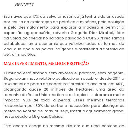
BENNETT
Estima-se que 17% da selva amazônica já tenha sido arrasada
por causa da exploração de petróleo e minérios, pela poluição
e pelo desmatamento para explorar a madeira e permitir a
expansão agropecuária, advertia Gregorio Díaz Mirabal, líder
da Coica, ao chegar no sábado passado à COP26. “Precisamos
estabelecer uma economia que valorize todas as formas de
vida, que apoie os povos indígenas e mantenha a floresta de
pé”, afirmou Díaz.
MAIS INVESTIMENTO, MELHOR PROTEÇÃO
O mundo está ficando sem árvores e, portanto, sem oxigênio.
Segundo um novo relatório publicado em outubro, desde 2014 a
taxa anual de perda de cobertura florestal se acelerou em 40%,
alcançando quase 26 milhões de hectares, uma área do
tamanho do Reino Unido. As florestas tropicais sofreram o maior
impacto: 90% de toda a perda. Esses mesmos territórios
respondem por 30% do carbono necessário para alcançar as
metas do Acordo de Paris, ou seja, limitar o aquecimento global
neste século a 1,5 graus Celsius.
Este acordo chega no mesmo dia em que uma centena de