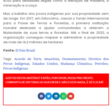
e/ou para atividades ilegais como a extração de madeira, a
mineração e a caça.
Mas a batalha dos povos indígenas por sua propriedade vem
de longe. Em 2017, em Estocolmo, nascia o Fundo Internacional
para a Posse de Terras e Florestas, a primeira instituição
mundial dedicada a ajudar comunidades a obterem a
titularidade de suas terras e florestas. Até o final de 2020, a
organização conseguiu mapear e administrar a propriedade
de mais de 14,2 milhões de hectares.
Fonte:
El Pais Brasil
Tags:
,
,
,
Acordo de Paris
Amazônia
Desmatamento
Direitos dos
,
,
,
,
Povos Indígenas
Estados Unidos
Mudança Climática
Petróleo
Povos Indígenas
GOSTOU DESTA MATÉRIA? ENTÃO, POR FAVOR, PASSA PRA FRENTE.
COMPARTILHE EM TODAS AS SUAS REDES. NÃO CUSTA NADA, É SÓ CLICAR!