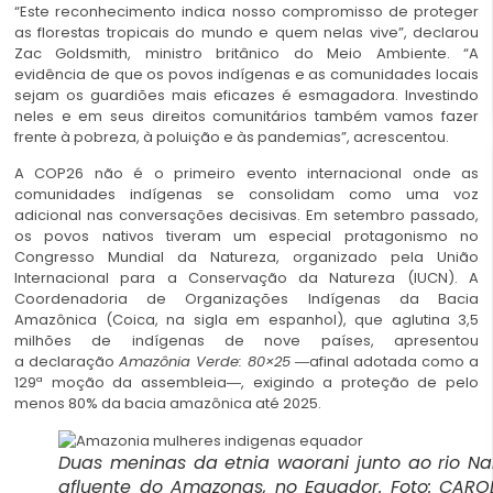
“Este reconhecimento indica nosso compromisso de proteger
as florestas tropicais do mundo e quem nelas vive”, declarou
Zac Goldsmith, ministro britânico do Meio Ambiente. “A
evidência de que os povos indígenas e as comunidades locais
sejam os guardiões mais eficazes é esmagadora. Investindo
neles e em seus direitos comunitários também vamos fazer
frente à pobreza, à poluição e às pandemias”, acrescentou.
A COP26 não é o primeiro evento internacional onde as
comunidades indígenas se consolidam como uma voz
adicional nas conversações decisivas. Em setembro passado,
os povos nativos tiveram um especial protagonismo no
Congresso Mundial da Natureza, organizado pela União
Internacional para a Conservação da Natureza (IUCN). A
Coordenadoria de Organizações Indígenas da Bacia
Amazônica (Coica, na sigla em espanhol), que aglutina 3,5
milhões de indígenas de nove países, apresentou
a
declaração
Amazônia Verde: 80×25
―afinal adotada como a
129ª moção da assembleia―, exigindo a proteção de pelo
menos 80% da bacia amazônica até 2025.
Duas meninas da etnia waorani junto ao rio Na
afluente do Amazonas, no Equador. Foto: CARO