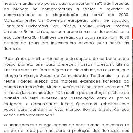
líderes mundiais de países que representam 85% das florestas
do planeta se comprometem a “deter e reverter o
desmatamento e a degradação da terra” até 2030.
Concretamente, os Governos europeus, além de Equador,
Honduras, Guatemala, Peru, Rússia, Turquia, Uruguai, Estados
Unidos e Reino Unido, se comprometeram a desembolsar o
equivalente a 68,14 bilhões de reais, aos quais se somam 40,86
bilhões de reais em investimento privado, para salvar as
florestas.
“Possuímos a melhor tecnologia de captura de carbono que o
nosso planeta tem para oferecer: nossas florestas”, afirma
Tuntiak Katan, um líder indígena da etnia shuar, do Equador, que
integra a Aliança Global de Comunidades Territoriais ―a qual
reúne líderes eleitos das maiores extensões florestais do
mundo na Indonésia, África e América Latina, representando 35
milhões de comunidades. “O trabalho para proteger o futuro do
planeta só terá sucesso em associação com os povos
indígenas e comunidades locais. Queremos trabalhar com
vocês para transformar este mundo. Somos a solução que
vocês estão procurando.”
O financiamento chega depois de anos sendo dedicados 1,5
bilhão de reais por ano para a proteção das florestas, dos