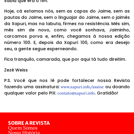
sabia que era o fim.
Hoje, cá estamos nós, sem as capas do Jaime, sem as
pautas do Jaime, sem o linguajar do Jaime, sem o jaimês
da Xapuri, mas na labuta, firmes na resistência. Mês sim,
mês sim de novo, como você sonhava, Jaiminho,
carcamos porva e, enfim, chegamos à nossa edição
número 100. E, depois da Xapuri 100, como era desejo
seu, a gente segue esperneando.
Fica tranquilo, camarada, que por aqui tá tudo direitim.
Zezé Weiss
P.S. Você que nos lê pode fortalecer nossa Revista
fazendo uma assinatura:
ou doando
www.xapuri.info/assine
qualquer valor pelo PIX:
. Gratidão!
contato@xapuri.info
SOBRE A REVISTA
Quem Somos
Nossa História