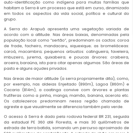
auto-identificação como indígena para muitas famílias que
habitam a Serra é um processo que está em curso, dinamizado
em todos os aspectos da vida social, política e cultural do
grupo.
A Serra do Arapuá apresenta uma vegetação variada de
acordo com a altitude. Nas áreas baixas, denominadas pela
população local como “sertão”, predominam os cactos: coroa
de frade, facheiro, mandacaru, xiquexique; as bromeliáceas:
caroá, macambira; pequenos arbustos: catingueira, faveleira,
imbuzeiro, jurema, quixabeira; e poucas árvores: craibeira,
aroeira, baraúna, isto para citar apenas algumas. São áreas de
pasto e alguns açudes privados.
Nas áreas de maior altitude (a serra propriamente dita), como,
por exemplo, nas aldeias Enjeitado (890m), Lagoa (860m) e
Cacaria (814m), a caatinga convive com árvores e plantas
frutíferas como a pinha, manga, mamão, banana, acerola etc.
Os catolezeiros predominam nessa região chamada de
agreste e que visualmente se diferencia também pelo verde.
O acesso à Serra é dado pela rodovia federal BR 231, seguida
da estadual PE 360 até Floresta, e mais 30 quilômetros de
estrada de terra batida, somando um percurso aproximado de