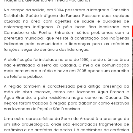
indígenas, atendendo em média 450 alunos.
No campo da saúde, em 2004 passaram a integrar o Conselho
Distrital de Saúde Indígena da Funasa. Possuem duas equipes
atuando na área com agentes de saúde e auxiliares de
enfermagem indígenas. O pólo base fica localizado em
Carnaubeira da Penha. Enfrentam sérios problemas com a
prefeitura municipal, que resiste à contratação dos indígenas
indicados pela comunidade e lideranças para as referidas
funções, segundo denúncia das lideranças.
A eletrificação foi instalada no ano de 1990, sendo a única área
não eletrificada a serra da Cacaria. O meio de comunicação
mais comum era o rádio e havia em 2005 apenas um aparelho
de telefone público.
A região também é caracterizada pela antiga presença da
mão-de-obra escrava, como nas fazendas Água Branca e
Água Grande, e pela resistência negra como na Cacaria. Os
negros foram trazidos à região para trabalhar como escravos
nas fazendas do Pajeú e São Francisco.
Uma outra característica da Serra do Arapuá é a presença de
um sítio arqueológico, onde são encontrados fragmentos de
cerâmica e de artefatos de pedra. Há cachimbos de cerâmica