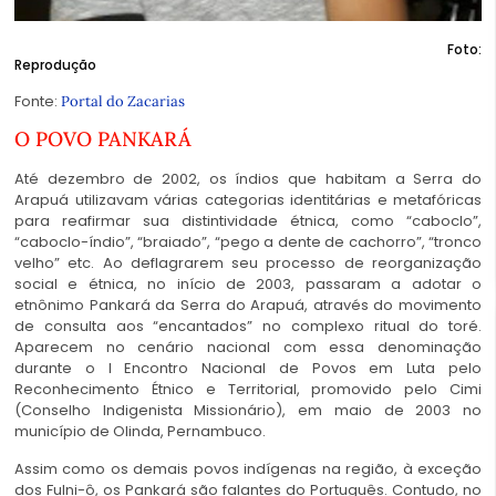
Foto:
Reprodução
Fonte:
Portal do Zacarias
O POVO PANKARÁ
Até dezembro de 2002, os índios que habitam a Serra do
Arapuá utilizavam várias categorias identitárias e metafóricas
para reafirmar sua distintividade étnica, como “caboclo”,
“caboclo-índio”, “braiado”, “pego a dente de cachorro”, “tronco
velho” etc. Ao deflagrarem seu processo de reorganização
social e étnica, no início de 2003, passaram a adotar o
etnônimo Pankará da Serra do Arapuá, através do movimento
de consulta aos “encantados” no complexo ritual do toré.
Aparecem no cenário nacional com essa denominação
durante o I Encontro Nacional de Povos em Luta pelo
Reconhecimento Étnico e Territorial, promovido pelo Cimi
(Conselho Indigenista Missionário), em maio de 2003 no
município de Olinda, Pernambuco.
Assim como os demais povos indígenas na região, à exceção
dos Fulni-ô, os Pankará são falantes do Português. Contudo, no