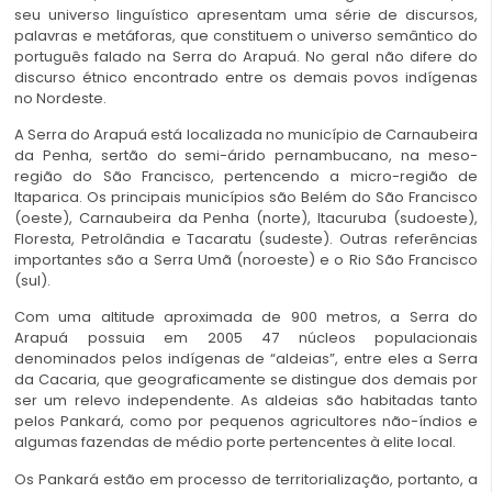
seu universo linguístico apresentam uma série de discursos,
palavras e metáforas, que constituem o universo semântico do
português falado na Serra do Arapuá. No geral não difere do
discurso étnico encontrado entre os demais povos indígenas
no Nordeste.
A Serra do Arapuá está localizada no município de Carnaubeira
da Penha, sertão do semi-árido pernambucano, na meso-
região do São Francisco, pertencendo a micro-região de
Itaparica. Os principais municípios são Belém do São Francisco
(oeste), Carnaubeira da Penha (norte), Itacuruba (sudoeste),
Floresta, Petrolândia e Tacaratu (sudeste). Outras referências
importantes são a Serra Umã (noroeste) e o Rio São Francisco
(sul).
Com uma altitude aproximada de 900 metros, a Serra do
Arapuá possuia em 2005 47 núcleos populacionais
denominados pelos indígenas de “aldeias”, entre eles a Serra
da Cacaria, que geograficamente se distingue dos demais por
ser um relevo independente. As aldeias são habitadas tanto
pelos Pankará, como por pequenos agricultores não-índios e
algumas fazendas de médio porte pertencentes à elite local.
Os Pankará estão em processo de territorialização, portanto, a