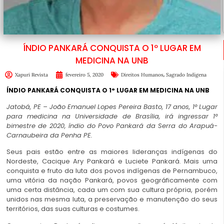
ÍNDIO PANKARÁ CONQUISTA O 1º LUGAR EM
MEDICINA NA UNB
,
Xapuri Revista
fevereiro 5, 2020
Direitos Humanos
Sagrado Indígena
ÍNDIO PANKARÁ CONQUISTA O 1° LUGAR EM MEDICINA NA UNB
Jatobá, PE – João Emanuel Lopes Pereira Basto, 17 anos, 1° Lugar
para medicina na Universidade de Brasília, irá ingressar 1°
bimestre de 2020, índio do Povo Pankará da Serra do Arapuá-
Carnaubeira da Penha PE.
Seus pais estão entre as maiores lideranças indígenas do
Nordeste, Cacique Ary Pankará e Luciete Pankará. Mais uma
conquista e fruto da luta dos povos indígenas de Pernambuco,
uma vitória da nação Pankará, povos geográficamente com
uma certa distância, cada um com sua cultura própria, porém
unidos nas mesma luta, a preservação e manutenção do seus
territórios, das suas culturas e costumes.