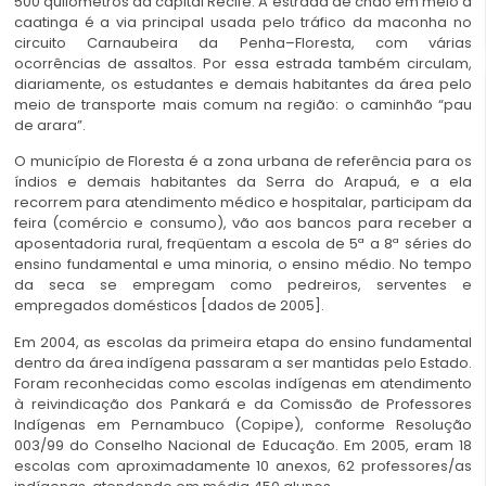
500 quilômetros da capital Recife. A estrada de chão em meio à
caatinga é a via principal usada pelo tráfico da maconha no
circuito Carnaubeira da Penha–Floresta, com várias
ocorrências de assaltos. Por essa estrada também circulam,
diariamente, os estudantes e demais habitantes da área pelo
meio de transporte mais comum na região: o caminhão “pau
de arara”.
O município de Floresta é a zona urbana de referência para os
índios e demais habitantes da Serra do Arapuá, e a ela
recorrem para atendimento médico e hospitalar, participam da
feira (comércio e consumo), vão aos bancos para receber a
aposentadoria rural, freqüentam a escola de 5ª a 8ª séries do
ensino fundamental e uma minoria, o ensino médio. No tempo
da seca se empregam como pedreiros, serventes e
empregados domésticos [dados de 2005].
Em 2004, as escolas da primeira etapa do ensino fundamental
dentro da área indígena passaram a ser mantidas pelo Estado.
Foram reconhecidas como escolas indígenas em atendimento
à reivindicação dos Pankará e da Comissão de Professores
Indígenas em Pernambuco (Copipe), conforme Resolução
003/99 do Conselho Nacional de Educação. Em 2005, eram 18
escolas com aproximadamente 10 anexos, 62 professores/as