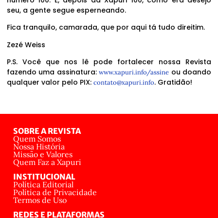
seu, a gente segue esperneando.
Fica tranquilo, camarada, que por aqui tá tudo direitim.
Zezé Weiss
P.S. Você que nos lê pode fortalecer nossa Revista
fazendo uma assinatura:
ou doando
www.xapuri.info/assine
qualquer valor pelo PIX:
. Gratidão!
contato@xapuri.info
SOBRE A REVISTA
Quem Somos
Nossa História
Missão e Valores
Quem Faz a Xapuri
INSTITUCIONAL
Política Editorial
Política de Privacidade
Termos de Uso
REDES E PLATAFORMAS