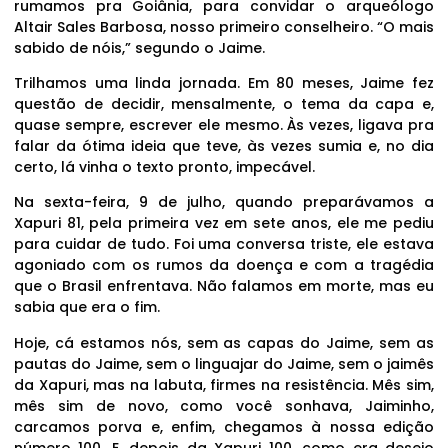
rumamos pra Goiânia, para convidar o arqueólogo
Altair Sales Barbosa, nosso primeiro conselheiro. “O mais
sabido de nóis,” segundo o Jaime.
Trilhamos uma linda jornada. Em 80 meses, Jaime fez
questão de decidir, mensalmente, o tema da capa e,
quase sempre, escrever ele mesmo. Às vezes, ligava pra
falar da ótima ideia que teve, às vezes sumia e, no dia
certo, lá vinha o texto pronto, impecável.
Na sexta-feira, 9 de julho, quando preparávamos a
Xapuri 81, pela primeira vez em sete anos, ele me pediu
para cuidar de tudo. Foi uma conversa triste, ele estava
agoniado com os rumos da doença e com a tragédia
que o Brasil enfrentava. Não falamos em morte, mas eu
sabia que era o fim.
Hoje, cá estamos nós, sem as capas do Jaime, sem as
pautas do Jaime, sem o linguajar do Jaime, sem o jaimês
da Xapuri, mas na labuta, firmes na resistência. Mês sim,
mês sim de novo, como você sonhava, Jaiminho,
carcamos porva e, enfim, chegamos à nossa edição
número 100. E, depois da Xapuri 100, como era desejo