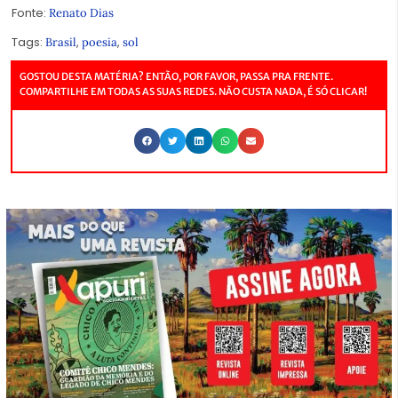
Fonte:
Renato Dias
Tags:
,
,
Brasil
poesia
sol
GOSTOU DESTA MATÉRIA? ENTÃO, POR FAVOR, PASSA PRA FRENTE.
COMPARTILHE EM TODAS AS SUAS REDES. NÃO CUSTA NADA, É SÓ CLICAR!