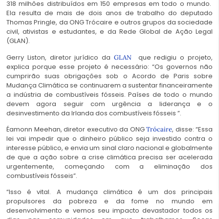
318 milhões distribuídos em 150 empresas em todo o mundo.
Ela resulta de mais de dois anos de trabalho do deputado
Thomas Pringle, da ONG Trócaire e outros grupos da sociedade
civil, ativistas e estudantes, e da Rede Global de Ação Legal
(GLAN).
Gerry Liston, diretor jurídico da
que redigiu o projeto,
GLAN
explica porque esse projeto é necessário: “Os governos não
cumprirão suas obrigações sob o Acordo de Paris sobre
Mudança Climática se continuarem a sustentar financeiramente
a indústria de combustíveis fósseis. Países de todo o mundo
devem agora seguir com urgência a liderança e o
desinvestimento da Irlanda dos combustíveis fósseis ”.
Éamonn Meehan, diretor executivo da ONG
, disse: “Essa
Trócaire
lei vai impedir que o dinheiro público seja investido contra o
interesse público, e envia um sinal claro nacional e globalmente
de que a ação sobre a crise climática precisa ser acelerada
urgentemente, começando com a eliminação dos
combustíveis fósseis”.
“Isso é vital. A mudança climática é um dos principais
propulsores da pobreza e da fome no mundo em
desenvolvimento e vemos seu impacto devastador todos os