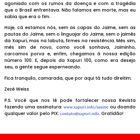
agoniado com os rumos da doença e com a tragédia
que o Brasil enfrentava. Não falamos em morte, mas eu
sabia que era o fim.
Hoje, cá estamos nós, sem as capas do Jaime, sem as
pautas do Jaime, sem o linguajar do Jaime, sem o jaimês
da Xapuri, mas na labuta, firmes na resistência. Mês sim,
mês sim de novo, como você sonhava, Jaiminho,
carcamos porva e, enfim, chegamos à nossa edição
número 100. E, depois da Xapuri 100, como era desejo
seu, a gente segue esperneando.
Fica tranquilo, camarada, que por aqui tá tudo direitim.
Zezé Weiss
P.S. Você que nos lê pode fortalecer nossa Revista
fazendo uma assinatura:
ou doando
www.xapuri.info/assine
qualquer valor pelo PIX:
. Gratidão!
contato@xapuri.info