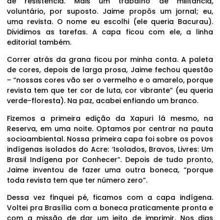
de resistência. Mais um trabalho de militância,
voluntário, por suposto. Jaime propôs um jornal; eu,
uma revista. O nome eu escolhi (ele queria Bacurau).
Dividimos as tarefas. A capa ficou com ele, a linha
editorial também.
Correr atrás da grana ficou por minha conta. A paleta
de cores, depois de larga prosa, Jaime fechou questão
– “nossas cores vão ser o vermelho e o amarelo, porque
revista tem que ter cor de luta, cor vibrante” (eu queria
verde-floresta). Na paz, acabei enfiando um branco.
Fizemos a primeira edição da Xapuri lá mesmo, na
Reserva, em uma noite. Optamos por centrar na pauta
socioambiental. Nossa primeira capa foi sobre os povos
indígenas isolados do Acre: ‘Isolados, Bravos, Livres: Um
Brasil Indígena por Conhecer”. Depois de tudo pronto,
Jaime inventou de fazer uma outra boneca, “porque
toda revista tem que ter número zero”.
Dessa vez finquei pé, ficamos com a capa indígena.
Voltei pra Brasília com a boneca praticamente pronta e
com a missão de dar um jeito de imprimir. Nos dias