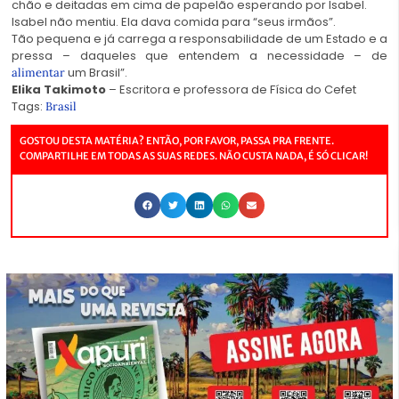
chão e deitadas em cima de papelão esperando por Isabel.
Isabel não mentiu. Ela dava comida para “seus irmãos”.
Tão pequena e já carrega a responsabilidade de um Estado e a
pressa – daqueles que entendem a necessidade – de
um Brasil”.
alimentar
Elika Takimoto
– Escritora e professora de Física do Cefet
Tags:
Brasil
GOSTOU DESTA MATÉRIA? ENTÃO, POR FAVOR, PASSA PRA FRENTE.
COMPARTILHE EM TODAS AS SUAS REDES. NÃO CUSTA NADA, É SÓ CLICAR!