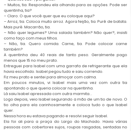
– Muitos, tia. Respondeu ela olhando para as opções. Pode ser
quentinha, tia?
– Claro. O que você quer que eu coloque aqui?
– Arroz, tia. Coloca muito arroz. Agora feijão, tia. Purê de batata.
Mais purê. Macarrão, tia.
– Não quer legumes? Uma salada também? Não quer?, insisti
como faço com meus filhos.
– Não, tia. Quero comida. Carne, tia. Pode colocar carne
também?
A quentinha deu 40 reais de tanto peso. Geralmente pago
menos que 15 no meu prato.
Entreguei para Isabel com uma garrafa de refrigerante que ela
havia escolhido. Isabel pegou tudo e saiu correndo.
Fiz meu prato e sentei para almoçar com calma.
Em poucos minutos, vi Isabel mais uma vez com outra tia
apontando o que queria colocar na quentinha.
Lá saiu Isabel apressada com outra marmita…
Logo depois, veio Isabel segurando a mão de um tio de novo. O
tio olha para ela carinhosamente e coloca tudo o que Isabel
quer.
Nessa hora eu estava pagando e resolvi seguir Isabel.
Ela foi ali para a praça do Largo do Machado. Havia várias
pessoas com cobertores sujos, roupas rasgadas, sentadas no