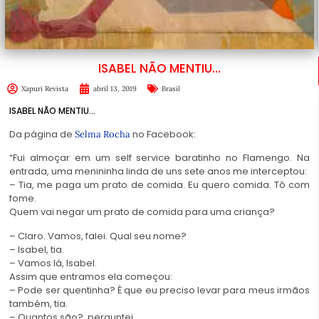
ISABEL NÃO MENTIU…
Xapuri Revista
abril 13, 2019
Brasil
ISABEL NÃO MENTIU…
Da página de
no Facebook:
Selma Rocha
“Fui almoçar em um self service baratinho no Flamengo. Na
entrada, uma menininha linda de uns sete anos me interceptou:
– Tia, me paga um prato de comida. Eu quero comida. Tô com
fome.
Quem vai negar um prato de comida para uma criança?
– Claro. Vamos, falei. Qual seu nome?
– Isabel, tia.
– Vamos lá, Isabel.
Assim que entramos ela começou:
– Pode ser quentinha? É que eu preciso levar para meus irmãos
também, tia.
– Quantos são?, perguntei.