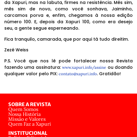
da Xapuri, mas na labuta, firmes na resistência. Mês sim,
mês sim de novo, como você sonhava, Jaiminho,
carcamos porva e, enfim, chegamos à nossa edição
número 100. E, depois da Xapuri 100, como era desejo
seu, a gente segue esperneando.
Fica tranquilo, camarada, que por aqui tá tudo direitim.
Zezé Weiss
P.S. Você que nos lê pode fortalecer nossa Revista
fazendo uma assinatura:
ou doando
www.xapuri.info/assine
qualquer valor pelo PIX:
. Gratidão!
contato@xapuri.info
SOBRE A REVISTA
Quem Somos
Nossa História
Missão e Valores
Quem Faz a Xapuri
INSTITUCIONAL