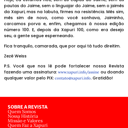
pautas do Jaime, sem o linguajar do Jaime, sem o jaimês
da Xapuri, mas na labuta, firmes na resistência. Mês sim,
mês sim de novo, como você sonhava, Jaiminho,
carcamos porva e, enfim, chegamos à nossa edição
número 100. E, depois da Xapuri 100, como era desejo
seu, a gente segue esperneando.
Fica tranquilo, camarada, que por aqui tá tudo direitim.
Zezé Weiss
P.S. Você que nos lê pode fortalecer nossa Revista
fazendo uma assinatura:
ou doando
www.xapuri.info/assine
qualquer valor pelo PIX:
. Gratidão!
contato@xapuri.info
SOBRE A REVISTA
Quem Somos
Nossa História
Missão e Valores
Quem Faz a Xapuri