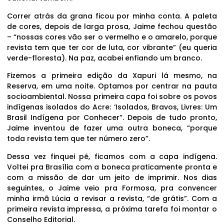
Correr atrás da grana ficou por minha conta. A paleta
de cores, depois de larga prosa, Jaime fechou questão
– “nossas cores vão ser o vermelho e o amarelo, porque
revista tem que ter cor de luta, cor vibrante” (eu queria
verde-floresta). Na paz, acabei enfiando um branco.
Fizemos a primeira edição da Xapuri lá mesmo, na
Reserva, em uma noite. Optamos por centrar na pauta
socioambiental. Nossa primeira capa foi sobre os povos
indígenas isolados do Acre: ‘Isolados, Bravos, Livres: Um
Brasil Indígena por Conhecer”. Depois de tudo pronto,
Jaime inventou de fazer uma outra boneca, “porque
toda revista tem que ter número zero”.
Dessa vez finquei pé, ficamos com a capa indígena.
Voltei pra Brasília com a boneca praticamente pronta e
com a missão de dar um jeito de imprimir. Nos dias
seguintes, o Jaime veio pra Formosa, pra convencer
minha irmã Lúcia a revisar a revista, “de grátis”. Com a
primeira revista impressa, a próxima tarefa foi montar o
Conselho Editorial.