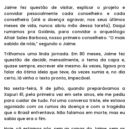
Jaime fez questão de visitar, explicar o projeto e
convidar pessoalmente cada conselheiro e cada
conselheira (até a doença agravar, nos seus últimos
meses de vida, nunca abriu mão dessa tarefa). Daqui
rumamos pra Goiânia, para convidar o arqueólogo
Altair Sales Barbosa, nosso primeiro conselheiro. “O mais
sabido de nóis,” segundo o Jaime.
Trilhamos uma linda jornada. Em 80 meses, Jaime fez
questão de decidir, mensalmente, o tema da capa e,
quase sempre, escrever ele mesmo. Às vezes, ligava pra
falar da ótima ideia que teve, às vezes sumia e, no dia
certo, lá vinha o texto pronto, impecável.
Na sexta-feira, 9 de julho, quando preparávamos a
Xapuri 81, pela primeira vez em sete anos, ele me pediu
para cuidar de tudo. Foi uma conversa triste, ele estava
agoniado com os rumos da doença e com a tragédia
que o Brasil enfrentava. Não falamos em morte, mas eu
sabia que era o fim.
Hoje, cá estamos nós, sem as capas do Jaime, sem as