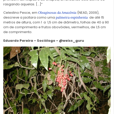
rasgando aquelas. […]”
Celestino Pesce, em
(NEAD, 2009),
Oleaginosas da Amazônia
descreve a jacitara como uma
de até 15
palmeira espinhenta
metros de altura, com 1 a 1,5 cm de diâmetro, folhas de 40 a 90
cm de comprimento e frutos obovóides, vermelhos, de 1,5 cm
de comprimento.
Eduardo Pereira – Sociólogo – @weiss_guru