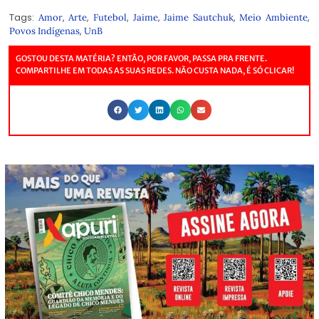
Tags:
,
,
,
,
,
,
Amor
Arte
Futebol
Jaime
Jaime Sautchuk
Meio Ambiente
,
Povos Indígenas
UnB
GOSTOU DESTA MATÉRIA? ENTÃO, POR FAVOR, PASSA PRA FRENTE.
COMPARTILHE EM TODAS AS SUAS REDES. NÃO CUSTA NADA, É SÓ CLICAR!