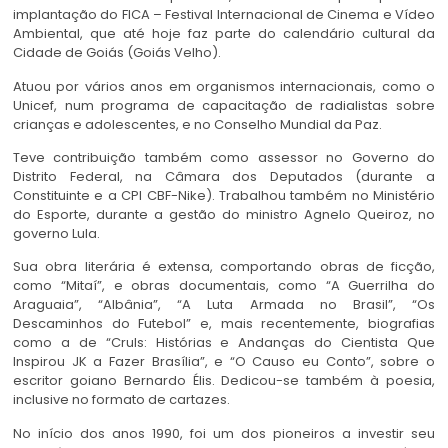
implantação do FICA – Festival Internacional de Cinema e Vídeo
Ambiental, que até hoje faz parte do calendário cultural da
Cidade de Goiás (Goiás Velho).
Atuou por vários anos em organismos internacionais, como o
Unicef, num programa de capacitação de radialistas sobre
crianças e adolescentes, e no Conselho Mundial da Paz.
Teve contribuição também como assessor no Governo do
Distrito Federal, na Câmara dos Deputados (durante a
Constituinte e a CPI CBF-Nike). Trabalhou também no Ministério
do Esporte, durante a gestão do ministro Agnelo Queiroz, no
governo Lula.
Sua obra literária é extensa, comportando obras de ficção,
como “Mitaí”, e obras documentais, como “A Guerrilha do
Araguaia”, “Albânia”, “A Luta Armada no Brasil”, “Os
Descaminhos do Futebol” e, mais recentemente, biografias
como a de “Cruls: Histórias e Andanças do Cientista Que
Inspirou JK a Fazer Brasília”, e “O Causo eu Conto”, sobre o
escritor goiano Bernardo Élis. Dedicou-se também à poesia,
inclusive no formato de cartazes.
No início dos anos 1990, foi um dos pioneiros a investir seu