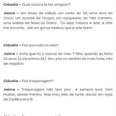
Cláudia –
Qual música te faz arrepiar?
Jaime –
Um blues de Lidbeli, um canto do Gil, uma rima do
Chico, um acorde de Chopin, um rasqueado do Tião Carreiro,
uma batida de festa do Divino… Ou seja, música é arte, e arte
me encanta… até um gol no futebol, que é arte tbém…
Cláudia –
Pior porrada na vida?
Jaime –
Acho que foi o nascer do meu 1º filho, quando eu tinha
22 anos (a Vera tinha 26). Sim, pior no sentido de mais forte, não
de negativo.
Cláudia –
Pior traquinagem?
Jaime –
Traquinagem não tem pior… é sempre boa. Tem
muitas, desde menino. Mas meu jeito de furtar discos em lojas
de Curitiba era 10.