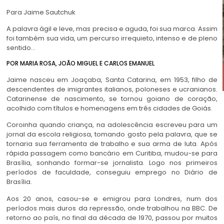
Para Jaime Sautchuk
A palavra ágil e leve, mas precisa e aguda, foi sua marca. Assim
foi também sua vida, um percurso irrequieto, intenso e de pleno
sentido…
POR MARIA ROSA, JOÃO MIGUEL E CARLOS EMANUEL
Jaime nasceu em Joaçaba, Santa Catarina, em 1953, filho de
descendentes de imigrantes italianos, poloneses e ucranianos.
Catarinense de nascimento, se tornou goiano de coração,
acolhido com títulos e homenagens em três cidades de Goiás.
Coroinha quando criança, na adolescência escreveu para um
jornal da escola religiosa, tomando gosto pela palavra, que se
tornaria sua ferramenta de trabalho e sua arma de luta. Após
rápida passagem como bancário em Curitiba, mudou-se para
Brasília, sonhando formar-se jornalista. Logo nos primeiros
períodos de faculdade, conseguiu emprego no Diário de
Brasília.
Aos 20 anos, casou-se e emigrou para Londres, num dos
períodos mais duros da repressão, onde trabalhou na BBC. De
retorno ao país, no final da década de 1970, passou por muitos