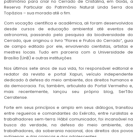
patrimônio para criar no Cerrado de Cristalina, em Goiás, a
Reserva Particular do Patrimônio Natural
Linda Serra
dos
Topázios – sua morada até o fim.
Com vocação científica e acadêmica, ali foram desenvolvidos
desde cursos de educação ambiental até eventos de
astronomia, passando pela pesquisa da biodiversidade do
Cerrado, que originou o livro “Flores e Frutos do Cerrado”, guia
de campo editado por ele, envolvendo cientistas, artistas e
mestres locais. Tudo em parceria com a Universidade de
Brasília (UnB) e outras instituições.
Nos últimos sete anos de sua vida, foi responsável editorial e
redator da revista e portal Xapuri, veículo independente
dedicado à defesa do meio ambiente, dos direitos humanos e
da democracia. Foi, também, articulista do Portal Vermelho e,
mais recentemente, lançou seu próprio blog, SerTão
Cerratense.
Forte em seus princípios e amplo em seus diálogos, transitou
entre regueiros e comandantes do Exército, entre ruralistas e
trabalhadores sem-terra. Hábil comunicador, foi incansável na
busca da verdade, na defesa do meio ambiente, dos
trabalhadores, da soberania nacional, dos direitos dos povos
indígenas, e das crianças e dos adolescentes.