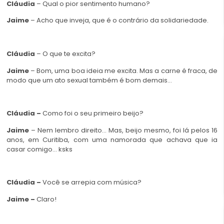
Cláudia
– Qual o pior sentimento humano?
Jaime
– Acho que inveja, que é o contrário da solidariedade.
Cláudia
– O que te excita?
Jaime
– Bom, uma boa ideia me excita. Mas a carne é fraca, de
modo que um ato sexual também é bom demais…
Cláudia –
Como foi o seu primeiro beijo?
Jaime
– Nem lembro direito… Mas, beijo mesmo, foi lá pelos 16
anos, em Curitiba, com uma namorada que achava que ia
casar comigo… ksks
Cláudia –
Você se arrepia com música?
Jaime –
Claro!