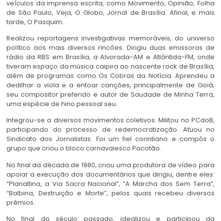
veículos da imprensa escrita, como Movimento, Opinião, Folha
de São Paulo, Veja, O Globo, Jornal de Brasília. Afinal, e mais
tarde, O Pasquim.
Realizou reportagens investigativas memoráveis, do universo
político aos mais diversos rincões. Dirigiu duas emissoras de
rádio da RBS em Brasília, a Alvorada-AM e Atlântida-FM, onde
tiveram espaço da música caipira ao nascente rock de Brasília,
além de programas como Os Cobras da Notícia. Aprendeu a
dedilhar a viola e a entoar canções, principalmente de Goiá,
seu compositor preferido e autor de Saudade de Minha Terra,
uma espécie de hino pessoal seu.
Integrou-se a diversos movimentos coletivos. Militou no PCdoB,
participando do processo de redemocratização. Atuou no
Sindicato dos Jornalistas. Foi um fiel corintiano e compôs o
grupo que criou o bloco carnavalesco Pacotão.
No final da década de 1980, criou uma produtora de vídeo para
apoiar a execução dos documentários que dirigiu, dentre eles:
“Planaltina, a Via Sacra Nacional”, “A Marcha dos Sem Terra”,
“Balbina, Destruição e Morte”, pelos quais recebeu diversos
prêmios.
No final do século passado, idealizou e participou da