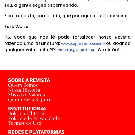
seu, a gente segue esperneando.
Fica tranquilo, camarada, que por aqui tá tudo direitim.
Zezé Weiss
P.S. Você que nos lê pode fortalecer nossa Revista
fazendo uma assinatura:
ou doando
www.xapuri.info/assine
qualquer valor pelo PIX:
. Gratidão!
contato@xapuri.info
SOBRE A REVISTA
Quem Somos
Nossa História
Missão e Valores
Quem Faz a Xapuri
INSTITUCIONAL
Política Editorial
Política de Privacidade
Termos de Uso
REDES E PLATAFORMAS