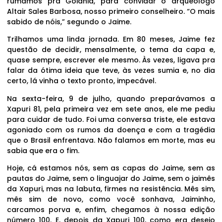
rumamos pra Goiânia, para convidar o arqueólogo
Altair Sales Barbosa, nosso primeiro conselheiro. “O mais
sabido de nóis,” segundo o Jaime.
Trilhamos uma linda jornada. Em 80 meses, Jaime fez
questão de decidir, mensalmente, o tema da capa e,
quase sempre, escrever ele mesmo. Às vezes, ligava pra
falar da ótima ideia que teve, às vezes sumia e, no dia
certo, lá vinha o texto pronto, impecável.
Na sexta-feira, 9 de julho, quando preparávamos a
Xapuri 81, pela primeira vez em sete anos, ele me pediu
para cuidar de tudo. Foi uma conversa triste, ele estava
agoniado com os rumos da doença e com a tragédia
que o Brasil enfrentava. Não falamos em morte, mas eu
sabia que era o fim.
Hoje, cá estamos nós, sem as capas do Jaime, sem as
pautas do Jaime, sem o linguajar do Jaime, sem o jaimês
da Xapuri, mas na labuta, firmes na resistência. Mês sim,
mês sim de novo, como você sonhava, Jaiminho,
carcamos porva e, enfim, chegamos à nossa edição
número 100. E, depois da Xapuri 100, como era desejo