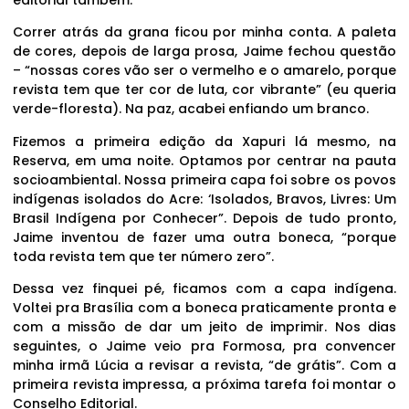
editorial também.
Correr atrás da grana ficou por minha conta. A paleta
de cores, depois de larga prosa, Jaime fechou questão
– “nossas cores vão ser o vermelho e o amarelo, porque
revista tem que ter cor de luta, cor vibrante” (eu queria
verde-floresta). Na paz, acabei enfiando um branco.
Fizemos a primeira edição da Xapuri lá mesmo, na
Reserva, em uma noite. Optamos por centrar na pauta
socioambiental. Nossa primeira capa foi sobre os povos
indígenas isolados do Acre: ‘Isolados, Bravos, Livres: Um
Brasil Indígena por Conhecer”. Depois de tudo pronto,
Jaime inventou de fazer uma outra boneca, “porque
toda revista tem que ter número zero”.
Dessa vez finquei pé, ficamos com a capa indígena.
Voltei pra Brasília com a boneca praticamente pronta e
com a missão de dar um jeito de imprimir. Nos dias
seguintes, o Jaime veio pra Formosa, pra convencer
minha irmã Lúcia a revisar a revista, “de grátis”. Com a
primeira revista impressa, a próxima tarefa foi montar o
Conselho Editorial.