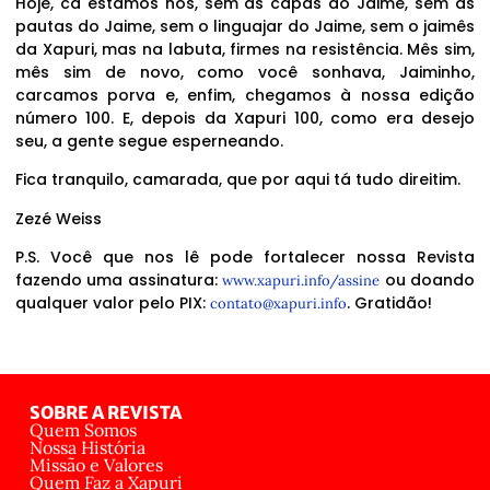
Hoje, cá estamos nós, sem as capas do Jaime, sem as
pautas do Jaime, sem o linguajar do Jaime, sem o jaimês
da Xapuri, mas na labuta, firmes na resistência. Mês sim,
mês sim de novo, como você sonhava, Jaiminho,
carcamos porva e, enfim, chegamos à nossa edição
número 100. E, depois da Xapuri 100, como era desejo
seu, a gente segue esperneando.
Fica tranquilo, camarada, que por aqui tá tudo direitim.
Zezé Weiss
P.S. Você que nos lê pode fortalecer nossa Revista
fazendo uma assinatura:
ou doando
www.xapuri.info/assine
qualquer valor pelo PIX:
. Gratidão!
contato@xapuri.info
SOBRE A REVISTA
Quem Somos
Nossa História
Missão e Valores
Quem Faz a Xapuri