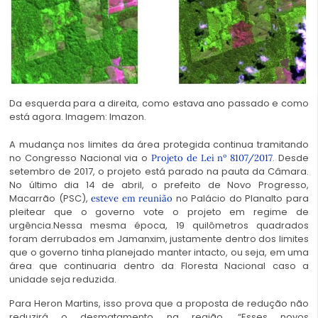
Da esquerda para a direita, como estava ano passado e como
está agora. Imagem: Imazon.
A mudança nos limites da área protegida continua tramitando
no Congresso Nacional via o
. Desde
Projeto de Lei nº 8107/2017
setembro de 2017, o projeto está parado na pauta da Câmara.
No último dia 14 de abril, o prefeito de Novo Progresso,
Macarrão (PSC),
no Palácio do Planalto para
esteve em reunião
pleitear que o governo vote o projeto em regime de
urgência.Nessa mesma época, 19 quilômetros quadrados
foram derrubados em Jamanxim, justamente dentro dos limites
que o governo tinha planejado manter intacto, ou seja, em uma
área que continuaria dentro da Floresta Nacional caso a
unidade seja reduzida.
Para Heron Martins, isso prova que a proposta de redução não
reduzirá o desmatamento na região. “Esses novos