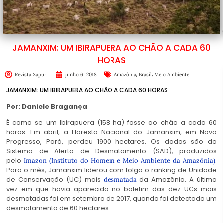
JAMANXIM: UM IBIRAPUERA AO CHÃO A CADA 60
HORAS
,
,
Revista Xapuri
junho 6, 2018
Amazônia
Brasil
Meio Ambiente
JAMANXIM: UM IBIRAPUERA AO CHÃO A CADA 60 HORAS
Por: Daniele Bragança
É como se um Ibirapuera (158 ha) fosse ao chão a cada 60
horas. Em abril, a Floresta Nacional do Jamanxim, em Novo
Progresso, Pará, perdeu 1900 hectares. Os dados são do
Sistema de Alerta de Desmatamento (SAD), produzidos
pelo
.
Imazon (Instituto do Homem e Meio Ambiente da Amazônia)
Para o mês, Jamanxim liderou com folga o ranking de Unidade
de Conservação (UC) mais
da Amazônia. A última
desmatada
vez em que havia aparecido no boletim das dez UCs mais
desmatadas foi em setembro de 2017, quando foi detectado um
desmatamento de 60 hectares.