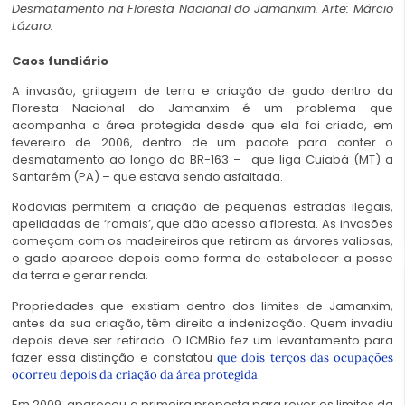
Desmatamento na Floresta Nacional do Jamanxim. Arte: Márcio
Lázaro.
Caos fundiário
A invasão, grilagem de terra e criação de gado dentro da
Floresta Nacional do Jamanxim é um problema que
acompanha a área protegida desde que ela foi criada, em
fevereiro de 2006, dentro de um pacote para conter o
desmatamento ao longo da BR-163 – que liga Cuiabá (MT) a
Santarém (PA) – que estava sendo asfaltada.
Rodovias permitem a criação de pequenas estradas ilegais,
apelidadas de ‘ramais’, que dão acesso a floresta. As invasões
começam com os madeireiros que retiram as árvores valiosas,
o gado aparece depois como forma de estabelecer a posse
da terra e gerar renda.
Propriedades que existiam dentro dos limites de Jamanxim,
antes da sua criação, têm direito a indenização. Quem invadiu
depois deve ser retirado. O ICMBio fez um levantamento para
fazer essa distinção e constatou
que dois terços das ocupações
.
ocorreu depois da criação da área protegida
Em 2009, apareceu a primeira proposta para rever os limites da