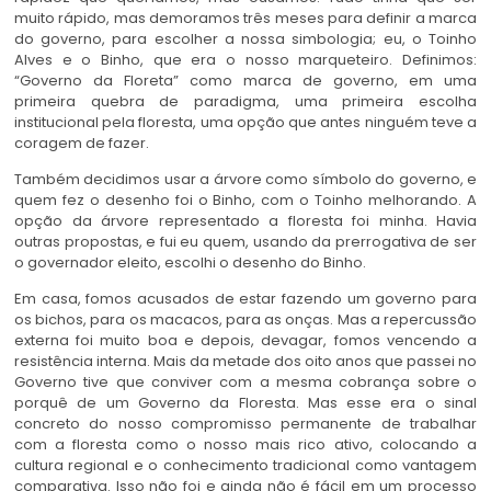
muito rápido, mas demoramos três meses para definir a marca
do governo, para escolher a nossa simbologia; eu, o Toinho
Alves e o Binho, que era o nosso marqueteiro. Definimos:
“Governo da Floreta” como marca de governo, em uma
primeira quebra de paradigma, uma primeira escolha
institucional pela floresta, uma opção que antes ninguém teve a
coragem de fazer.
Também decidimos usar a árvore como símbolo do governo, e
quem fez o desenho foi o Binho, com o Toinho melhorando. A
opção da árvore representado a floresta foi minha. Havia
outras propostas, e fui eu quem, usando da prerrogativa de ser
o governador eleito, escolhi o desenho do Binho.
Em casa, fomos acusados de estar fazendo um governo para
os bichos, para os macacos, para as onças. Mas a repercussão
externa foi muito boa e depois, devagar, fomos vencendo a
resistência interna. Mais da metade dos oito anos que passei no
Governo tive que conviver com a mesma cobrança sobre o
porquê de um Governo da Floresta. Mas esse era o sinal
concreto do nosso compromisso permanente de trabalhar
com a floresta como o nosso mais rico ativo, colocando a
cultura regional e o conhecimento tradicional como vantagem
comparativa. Isso não foi e ainda não é fácil em um processo