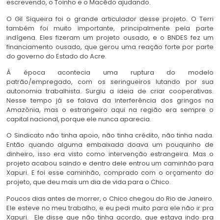
escrevendo, o Toinho e o Macêdo ajudando.
O Gil Siqueira foi o grande articulador desse projeto. O Terri
também foi muito importante, principalmente pela parte
indígena. Eles fizeram um projeto ousado, e o BNDES fez um
financiamento ousado, que gerou uma reação forte por parte
do governo do Estado do Acre.
À época acontecia uma ruptura do modelo
patrão/empregado, com os seringueiros lutando por sua
autonomia trabalhista. Surgiu a ideia de criar cooperativas.
Nesse tempo já se falava da interferência dos gringos na
Amazônia, mas o estrangeiro aqui na região era sempre o
capital nacional, porque ele nunca aparecia.
O Sindicato não tinha apoio, não tinha crédito, não tinha nada.
Então quando alguma embaixada doava um pouquinho de
dinheiro, isso era visto como intervenção estrangeira. Mas o
projeto acabou saindo e dentro dele entrou um caminhão para
Xapuri. E foi esse caminhão, comprado com o orçamento do
projeto, que deu mais um dia de vida para o Chico.
Poucos dias antes de morrer, o Chico chegou do Rio de Janeiro.
Ele esteve no meu trabalho, e eu pedi muito para ele não ir pra
Xapuri. Ele disse que não tinha acordo, que estava indo pra