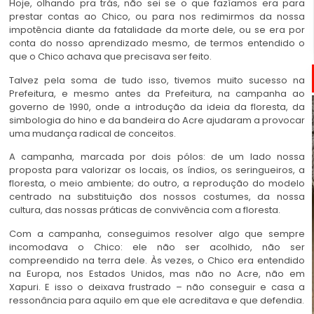
Hoje, olhando pra trás, não sei se o que fazíamos era para
prestar contas ao Chico, ou para nos redimirmos da nossa
impotência diante da fatalidade da morte dele, ou se era por
conta do nosso aprendizado mesmo, de termos entendido o
que o Chico achava que precisava ser feito.
Talvez pela soma de tudo isso, tivemos muito sucesso na
Prefeitura, e mesmo antes da Prefeitura, na campanha ao
governo de 1990, onde a introdução da ideia da floresta, da
simbologia do hino e da bandeira do Acre ajudaram a provocar
uma mudança radical de conceitos.
A campanha, marcada por dois pólos: de um lado nossa
proposta para valorizar os locais, os índios, os seringueiros, a
floresta, o meio ambiente; do outro, a reprodução do modelo
centrado na substituição dos nossos costumes, da nossa
cultura, das nossas práticas de convivência com a floresta.
Com a campanha, conseguimos resolver algo que sempre
incomodava o Chico: ele não ser acolhido, não ser
compreendido na terra dele. Às vezes, o Chico era entendido
na Europa, nos Estados Unidos, mas não no Acre, não em
Xapuri. E isso o deixava frustrado – não conseguir e casa a
ressonância para aquilo em que ele acreditava e que defendia.