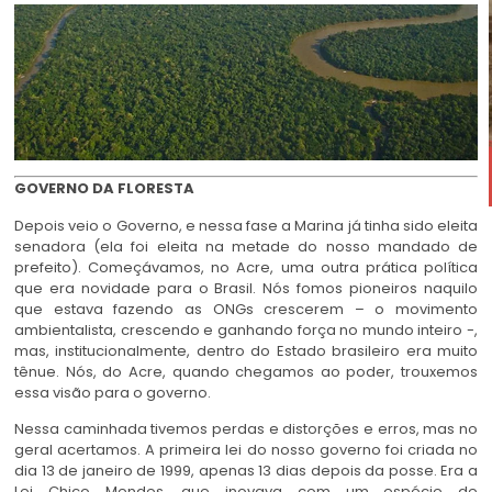
GOVERNO DA FLORESTA
Depois veio o Governo, e nessa fase a Marina já tinha sido eleita
senadora (ela foi eleita na metade do nosso mandado de
prefeito). Começávamos, no Acre, uma outra prática política
que era novidade para o Brasil. Nós fomos pioneiros naquilo
que estava fazendo as ONGs crescerem – o movimento
ambientalista, crescendo e ganhando força no mundo inteiro -,
mas, institucionalmente, dentro do Estado brasileiro era muito
tênue. Nós, do Acre, quando chegamos ao poder, trouxemos
essa visão para o governo.
Nessa caminhada tivemos perdas e distorções e erros, mas no
geral acertamos. A primeira lei do nosso governo foi criada no
dia 13 de janeiro de 1999, apenas 13 dias depois da posse. Era a
Lei Chico Mendes, que inovava com um espécie de