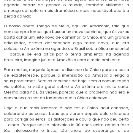
agenda capaz de ganhar o mundo, também vivíamos a
ameaça da ruptura mais dramática e mais inaceitável, que é a
perda da vida.
O nosso poeta Thiago de Mello, aqui da Amazônia, fala que
nem sempre temos que buscar um novo caminho, que às vezes
basta achar um jeito novo de caminhar. O Chico, era um grande
articulador, estava descobrindo algo muito novo, que era
colocar a Amazônia na agenda do Brasil sob a ótica ambiental
— porque se era difícil por o tema ambiental na agenda
brasileira, imagine juntar a Amazônia com o meio ambiente.
Para muitos, naquela época, o discurso do Chico parecia coisa
de extraterrestre, porque a imensidão da Amazônia engolia
seus problemas. Sem os recursos de hoje, sem a comunicação
via satélite, a visão geral sobre a Amazônia era muito curta.
Mesmo para nós, às vezes, parecia que o problema não era e
nem nunca ira ser do tamanho que o Chico colocava.
Hoje o que mais lamento é não ter o Chico aqui conosco,
celebrando as coisas boas que vieram depois dele e lutando
para corrigir os erros, as distorções e aquilo que não deu certo
– ainda. Porque nesse intervalo de 30 anos entre aquela fase
tão interessante e triste, tão cheia de esperança e de