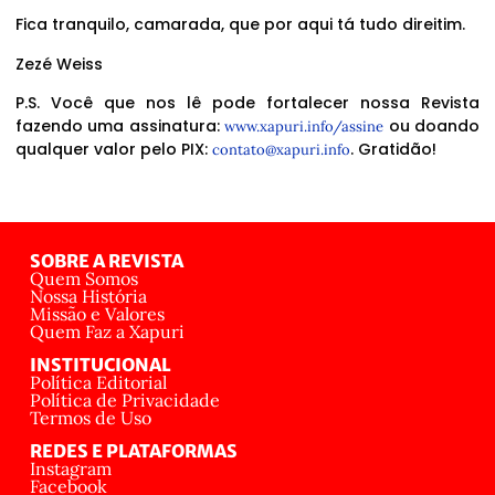
Fica tranquilo, camarada, que por aqui tá tudo direitim.
Zezé Weiss
P.S. Você que nos lê pode fortalecer nossa Revista
fazendo uma assinatura:
ou doando
www.xapuri.info/assine
qualquer valor pelo PIX:
. Gratidão!
contato@xapuri.info
SOBRE A REVISTA
Quem Somos
Nossa História
Missão e Valores
Quem Faz a Xapuri
INSTITUCIONAL
Política Editorial
Política de Privacidade
Termos de Uso
REDES E PLATAFORMAS
Instagram
Facebook