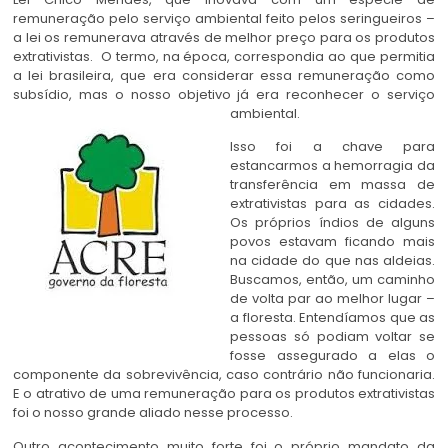
remuneração pelo serviço ambiental feito pelos seringueiros –
a lei os remunerava através de melhor preço para os produtos
extrativistas. O termo, na época, correspondia ao que permitia
a lei brasileira, que era considerar essa remuneração como
subsídio, mas o nosso objetivo já era reconhecer o serviço
ambiental.
Isso foi a chave para
estancarmos a hemorragia da
transferência em massa de
extrativistas para as cidades.
Os próprios índios de alguns
povos estavam ficando mais
na cidade do que nas aldeias.
Buscamos, então, um caminho
de volta par ao melhor lugar –
a floresta. Entendíamos que as
pessoas só podiam voltar se
fosse assegurado a elas o
componente da sobrevivência, caso contrário não funcionaria.
E o atrativo de uma remuneração para os produtos extrativistas
foi o nosso grande aliado nesse processo.
Outro acontecimento muito forte foi o próprio mandato da