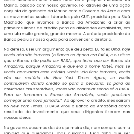
Marina, casado com nosso governo. Foi através de uma ação
conjunta do gabinete da Marina com o Governo do Acre e com
os movimentos sociais liderados pela CUT, presidida pelo Sibá
Machado, que levamos o Banco da Amazônia a criar as
primeiras linhas de crédito para as atividades extrativistas, em
uma luta muito grande, grande mesmo. A própria presidente do
Banco pediu a nossa ajuda para convencer a diretoria.
Na defesa, usei um argumento que deu certo. Eu falei:
Olha, hoje
vocês não são famosos (o Banco na época era BASA, e eu disse
que o Banco não podia ser BASA, que tinha que ser Banco da
Amazônia, porque Amazônia é que era o nome forte), mas se
vocês aprovarem esse crédito, vocês vão ficar famosos, vocês
vão ser matéria do New York Times. Agora, se vocês
continuarem dando crédito só para a pecuária, só para as
atividades insustentáveis, vocês vão continuar sendo só o BASA.
Para se tornarem o Banco da Amazônia, vocês precisam
começar uma nova jornada.”
Ao aprovar o crédito, eles saíram
no
New York Times
. O BASA virou o Banco da Amazônia como
resultado do investimento que seus dirigentes fizeram nas
nossas ideias
No governo, ousamos desde o primeiro dia, nem sempre com a
rapidez que queríamos, mas ousamos. Tudo tinha que ser