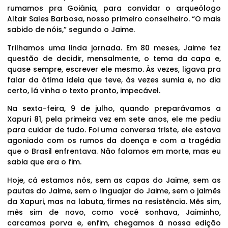
rumamos pra Goiânia, para convidar o arqueólogo
Altair Sales Barbosa, nosso primeiro conselheiro. “O mais
sabido de nóis,” segundo o Jaime.
Trilhamos uma linda jornada. Em 80 meses, Jaime fez
questão de decidir, mensalmente, o tema da capa e,
quase sempre, escrever ele mesmo. Às vezes, ligava pra
falar da ótima ideia que teve, às vezes sumia e, no dia
certo, lá vinha o texto pronto, impecável.
Na sexta-feira, 9 de julho, quando preparávamos a
Xapuri 81, pela primeira vez em sete anos, ele me pediu
para cuidar de tudo. Foi uma conversa triste, ele estava
agoniado com os rumos da doença e com a tragédia
que o Brasil enfrentava. Não falamos em morte, mas eu
sabia que era o fim.
Hoje, cá estamos nós, sem as capas do Jaime, sem as
pautas do Jaime, sem o linguajar do Jaime, sem o jaimês
da Xapuri, mas na labuta, firmes na resistência. Mês sim,
mês sim de novo, como você sonhava, Jaiminho,
carcamos porva e, enfim, chegamos à nossa edição