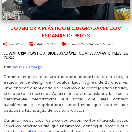
JOVEM CRIA PLÁSTICO BIODEGRADÁVEL COM
ESCAMAS DE PEIXES
,
,
Zezé Weiss
outubro 25, 2019
Ciências
Meio Ambiente
Mundo
JOVEM CRIA PLÁSTICO BIODEGRADÁVEL COM ESCAMAS E PELES DE
PEIXES
Por
Suzana Camargo
Durante uma visita a um mercado atacadista de peixes, a
estudante de Design de Produtos, Lucy Hughes, de 23 anos, viu
uma enorme quantidade de resíduos que eram jogados no lixo,
como peles e escamas. Apesar de serem considerados ‘lixo‘, e
geralmente descartados, ela sabia que eles contêm
substâncias e propriedades importantes que podem ser
usados na fabricação de outros produtos.
Durante meses, Lucy fez diversos experimentos utilizando esses
resíduos orgânicos até que finalmente, conseguiu obter o que
queria: um
biodegradável, mais resistente do que o
plástico