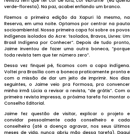
revista tem que ter cor de luta, cor vibrante” (eu queria
verde-floresta). Na paz, acabei enfiando um branco.
Fizemos a primeira edição da Xapuri lá mesmo, na
Reserva, em uma noite. Optamos por centrar na pauta
socioambiental. Nossa primeira capa foi sobre os povos
indígenas isolados do Acre: ‘Isolados, Bravos, Livres: Um
Brasil Indígena por Conhecer”. Depois de tudo pronto,
Jaime inventou de fazer uma outra boneca, “porque
toda revista tem que ter número zero”.
Dessa vez finquei pé, ficamos com a capa indígena.
Voltei pra Brasília com a boneca praticamente pronta e
com a missão de dar um jeito de imprimir. Nos dias
seguintes, o Jaime veio pra Formosa, pra convencer
minha irmã Lúcia a revisar a revista, “de grátis”. Com a
primeira revista impressa, a próxima tarefa foi montar o
Conselho Editorial.
Jaime fez questão de visitar, explicar o projeto e
convidar pessoalmente cada conselheiro e cada
conselheira (até a doença agravar, nos seus últimos
meses de vida, nunca abriu mão dessa tarefa). Daqui