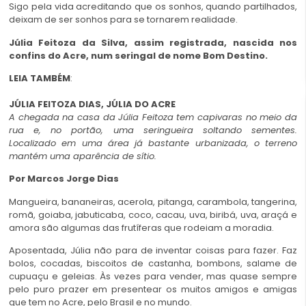
Sigo pela vida acreditando que os sonhos, quando partilhados,
deixam de ser sonhos para se tornarem realidade.
Júlia Feitoza da Silva, assim registrada, nascida nos
confins do Acre, num seringal de nome Bom Destino.
LEIA TAMBÉM
:
JÚLIA FEITOZA DIAS, JÚLIA DO ACRE
A chegada na casa da Júlia Feitoza tem capivaras no meio da
rua e, no portão, uma seringueira soltando sementes.
Localizado em uma área já bastante urbanizada, o terreno
mantém uma aparência de sítio.
Por Marcos Jorge Dias
Mangueira, bananeiras, acerola, pitanga, carambola, tangerina,
romã, goiaba, jabuticaba, coco, cacau, uva, biribá, uva, araçá e
amora são algumas das frutíferas que rodeiam a moradia.
Aposentada, Júlia não para de inventar coisas para fazer. Faz
bolos, cocadas, biscoitos de castanha, bombons, salame de
cupuaçu e geleias. Às vezes para vender, mas quase sempre
pelo puro prazer em presentear os muitos amigos e amigas
que tem no Acre, pelo Brasil e no mundo.