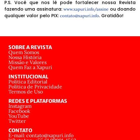
P.S. Você que nos lê pode fortalecer nossa Revista
fazendo uma assinatura:
ou doando
www.xapuri.info/assine
qualquer valor pelo PIX:
. Gratidão!
contato@xapuri.info
SOBRE A REVISTA
Quem Somos
Nossa História
Missão e Valores
Quem Faz a Xapuri
INSTITUCIONAL
Política Editorial
Política de Privacidade
Termos de Uso
REDES E PLATAFORMAS
Instagram
Facebook
YouTube
Twitter
CONTATO
E-mail: contato@xapuri.info