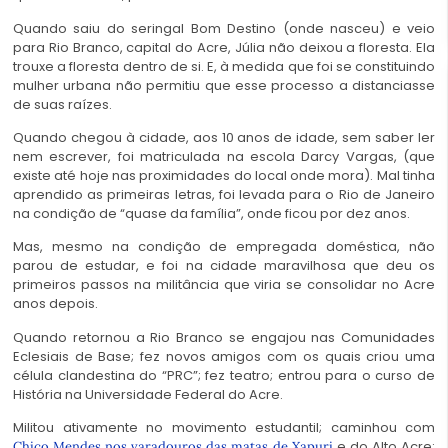
Quando saiu do seringal Bom Destino (onde nasceu) e veio
para Rio Branco, capital do Acre, Júlia não deixou a floresta. Ela
trouxe a floresta dentro de si. E, à medida que foi se constituindo
mulher urbana não permitiu que esse processo a distanciasse
de suas raízes.
Quando chegou à cidade, aos 10 anos de idade, sem saber ler
nem escrever, foi matriculada na escola Darcy Vargas, (que
existe até hoje nas proximidades do local onde mora). Mal tinha
aprendido as primeiras letras, foi levada para o Rio de Janeiro
na condição de “quase da família”, onde ficou por dez anos.
Mas, mesmo na condição de empregada doméstica, não
parou de estudar, e foi na cidade maravilhosa que deu os
primeiros passos na militância que viria se consolidar no Acre
anos depois.
Quando retornou a Rio Branco se engajou nas Comunidades
Eclesiais de Base; fez novos amigos com os quais criou uma
célula clandestina do “PRC”; fez teatro; entrou para o curso de
História na Universidade Federal do Acre.
Militou ativamente no movimento estudantil; caminhou com
e do Alto Acre;
Chico Mendes nos varadouros das matas de Xapuri