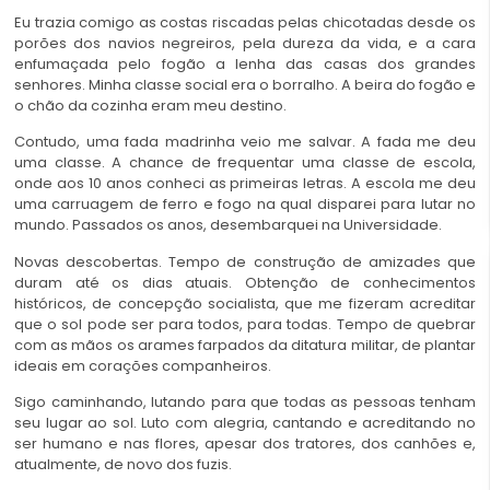
Eu trazia comigo as costas riscadas pelas chicotadas desde os
porões dos navios negreiros, pela dureza da vida, e a cara
enfumaçada pelo fogão a lenha das casas dos grandes
senhores. Minha classe social era o borralho. A beira do fogão e
o chão da cozinha eram meu destino.
Contudo, uma fada madrinha veio me salvar. A fada me deu
uma classe. A chance de frequentar uma classe de escola,
onde aos 10 anos conheci as primeiras letras. A escola me deu
uma carruagem de ferro e fogo na qual disparei para lutar no
mundo. Passados os anos, desembarquei na Universidade.
Novas descobertas. Tempo de construção de amizades que
duram até os dias atuais. Obtenção de conhecimentos
históricos, de concepção socialista, que me fizeram acreditar
que o sol pode ser para todos, para todas. Tempo de quebrar
com as mãos os arames farpados da ditatura militar, de plantar
ideais em corações companheiros.
Sigo caminhando, lutando para que todas as pessoas tenham
seu lugar ao sol. Luto com alegria, cantando e acreditando no
ser humano e nas flores, apesar dos tratores, dos canhões e,
atualmente, de novo dos fuzis.