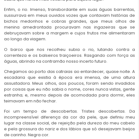
Enfim, o rio. Imenso, transbordante em suas águas barrentas,
sussurrava em meus ouvidos vozes que contavam histórias de
bichos medonhos e cobras grandes, que meus olhos de
menina amedrontada procuravam nas ingazeiras que se
debruçavam sobre a margem e cujos frutos me alimentaram
ao longo da viagem.
O barco que nos recolheu subia o rio, lutando contra a
correnteza e os balseiros traiçoeiros. Rasgando com força as
águas, abrindo na contramão nosso incerto futuro.
Chegamos ao porto das catraias ao entardecer, quase noite. A
escadaria que existia à época era imensa, de uma altura
assustadora. Meus olhos, aos poucos, foram sendo invadidos
por coisas que eu não sabia o nome, cores nunca vistas, gente
estranha; e, mesmo depois de acomodada para dormir, eles
teimavam em não fechar.
Foi um tempo de descobertas. Tristes descobertas. Da
incompreensível diferença da cor da pele, que definiu meu
lugar na classe social, de rejeição pela dureza do meu cabelo
e pela grossura do nariz e dos lábios que só desejavam beijos
de carinho. Negra cor.