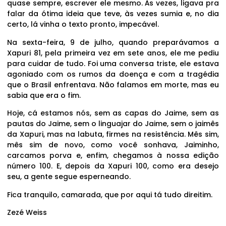
quase sempre, escrever ele mesmo. Às vezes, ligava pra
falar da ótima ideia que teve, às vezes sumia e, no dia
certo, lá vinha o texto pronto, impecável.
Na sexta-feira, 9 de julho, quando preparávamos a
Xapuri 81, pela primeira vez em sete anos, ele me pediu
para cuidar de tudo. Foi uma conversa triste, ele estava
agoniado com os rumos da doença e com a tragédia
que o Brasil enfrentava. Não falamos em morte, mas eu
sabia que era o fim.
Hoje, cá estamos nós, sem as capas do Jaime, sem as
pautas do Jaime, sem o linguajar do Jaime, sem o jaimês
da Xapuri, mas na labuta, firmes na resistência. Mês sim,
mês sim de novo, como você sonhava, Jaiminho,
carcamos porva e, enfim, chegamos à nossa edição
número 100. E, depois da Xapuri 100, como era desejo
seu, a gente segue esperneando.
Fica tranquilo, camarada, que por aqui tá tudo direitim.
Zezé Weiss