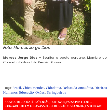
Foto: Marcos Jorge Dias
Marcos Jorge Dias
– Escritor e poeta acreano. Membro do
Conselho Editorial da
Revista Xapuri
.
Tags:
,
,
,
,
Brasil
Chico Mendes
Cidadania
Defesa da Amazônia
Direitos
,
,
,
Humanos
Educação
Oxóssi
Seringueiros
GOSTOU DESTA MATÉRIA? ENTÃO, POR FAVOR, PASSA PRA FRENTE.
COMPARTILHE EM TODAS AS SUAS REDES. NÃO CUSTA NADA, É SÓ CLICAR!