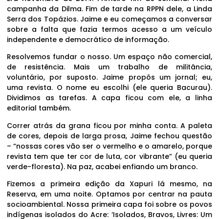
campanha da Dilma. Fim de tarde na RPPN dele, a Linda
Serra dos Topázios. Jaime e eu começamos a conversar
sobre a falta que fazia termos acesso a um veículo
independente e democrático de informação.
Resolvemos fundar o nosso. Um espaço não comercial,
de resistência. Mais um trabalho de militância,
voluntário, por suposto. Jaime propôs um jornal; eu,
uma revista. O nome eu escolhi (ele queria Bacurau).
Dividimos as tarefas. A capa ficou com ele, a linha
editorial também.
Correr atrás da grana ficou por minha conta. A paleta
de cores, depois de larga prosa, Jaime fechou questão
– “nossas cores vão ser o vermelho e o amarelo, porque
revista tem que ter cor de luta, cor vibrante” (eu queria
verde-floresta). Na paz, acabei enfiando um branco.
Fizemos a primeira edição da Xapuri lá mesmo, na
Reserva, em uma noite. Optamos por centrar na pauta
socioambiental. Nossa primeira capa foi sobre os povos
indígenas isolados do Acre: ‘Isolados, Bravos, Livres: Um