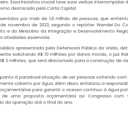
leiro. Essa iniciativa crucial teve suas verbas interrompidas 
, como destacado pela
Carta Capital
.
sentidos por mais de 1,6 milhão de pessoas, que enfren
o de novembro de 2022, segundo o repórter Wendel Do C
ito e do Ministério da Integração e Desenvolvimento Regio
 atividades essenciais.
l pública apresentada pela Defensoria Pública da União, de
nte solicitando R$ 10 milhões por danos morais, o juiz R
$ 2 milhões, que será direcionado para a construção de ci
quanto à paradoxal situação de ver pessoas sofrendo com 
nte coberto por água. Além disso, enfatizou a responsab
orçamentárias para garantir o acesso contínuo à água pot
 de uma proposta orçamentária ao Congresso com v
 da operação até o final do ano.