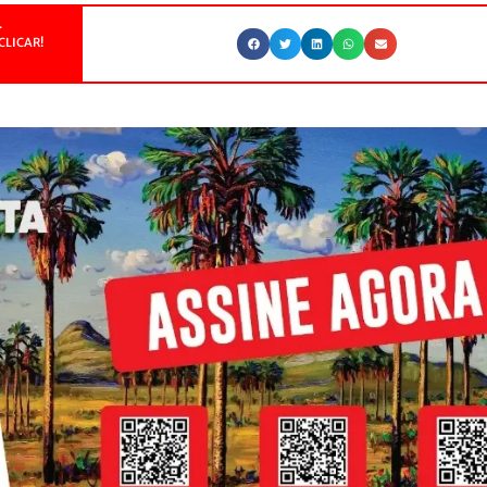
.
CLICAR!