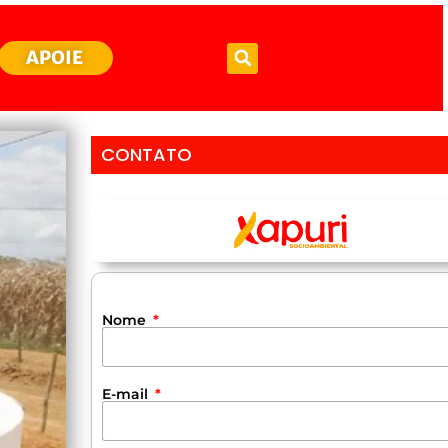
APOIE
CONTATO
Nome
E-mail