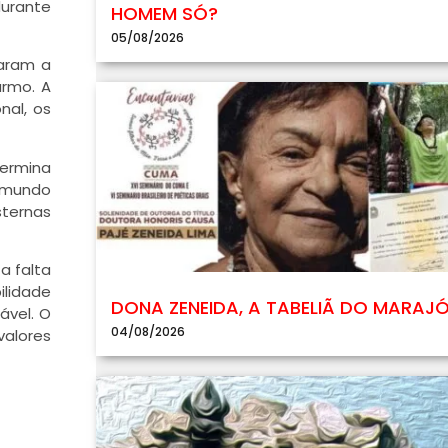
durante
HOMEM SÓ?
05/08/2026
taram a
armo. A
nal, os
termina
aimundo
sternas
a falta
ilidade
DONA ZENEIDA, A TABELIÃ DO MARAJ
ável. O
04/08/2026
alores