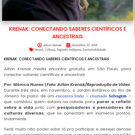
KRENAK: CONECTANDO SABERES CIENTÍFICOS E
ANCESTRAIS
ailton krenak
dezembro 12, 2018
,
,
,
Brasil
Cultura
Sagrado Indígena
Sustentabilidade
KRENAK: CONECTANDO SABERES CIENTÍFICOS E ANCESTRAIS
Ailton Krenak media encontro gratuito, em São Paulo, para
conectar saberes científicos e ancestrais
Por: Mônica Nunes |
Foto: Ailton Krenak/Reprodução de Vídeo
Durante três dias, em novembro, o Jardim Botânico do Rio de
Janeiro foi palco de um
–
encontro lindo – chamado
Selvagem
que convidou quem estava na cidade para
parar e refletir
sobre a vida
junto com
pesquisadores e pensadores de
culturas diversas
, que se conectam em inúmeros pontos,
lindamente.
Senti muito não poder estar lá pra participar e desejei demais
que os organizadores trouxessem o mesmo encontro para São