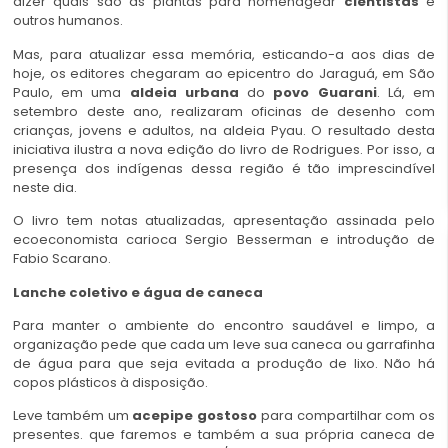
dizer quais são as plantas para homenagear
cientistas
e
outros humanos.
Mas, para atualizar essa memória, esticando-a aos dias de
hoje, os editores chegaram ao epicentro do Jaraguá, em São
Paulo, em uma
aldeia urbana
do
povo Guarani
. Lá, em
setembro deste ano, realizaram oficinas de desenho com
crianças, jovens e adultos, na aldeia Pyau. O resultado desta
iniciativa ilustra a nova edição do livro de Rodrigues. Por isso, a
presença dos indígenas dessa região é tão imprescindível
neste dia.
O livro tem notas atualizadas, apresentação assinada pelo
ecoeconomista carioca Sergio Besserman e introdução de
Fabio Scarano.
Lanche coletivo e água de caneca
Para manter o ambiente do encontro saudável e limpo, a
organização pede que cada um leve sua caneca ou garrafinha
de água para que seja evitada a produção de lixo. Não há
copos plásticos à disposição.
Leve também um
acepipe gostoso
para compartilhar com os
presentes. que faremos e também a sua própria caneca de