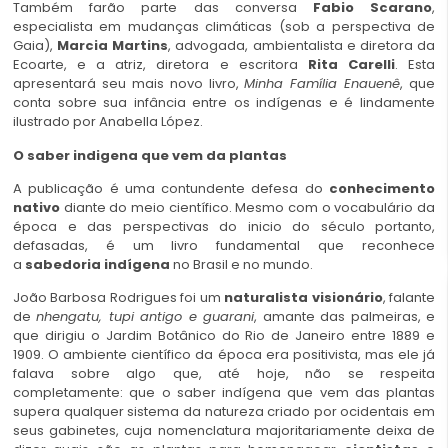
Também farão parte das conversa
Fabio Scarano
,
especialista em mudanças climáticas (sob a perspectiva de
Gaia),
Marcia Martins
, advogada, ambientalista e diretora da
Ecoarte, e a atriz, diretora e escritora
Rita Carelli
. Esta
apresentará seu mais novo livro,
Minha Família Enauenê
, que
conta sobre sua infância entre os indígenas e é lindamente
ilustrado por Anabella López.
O saber indigena que vem da plantas
A publicação é uma contundente defesa do
conhecimento
nativo
diante do meio científico. Mesmo com o vocabulário da
época e das perspectivas do inicio do século portanto,
defasadas, é um livro fundamental que reconhece
a
sabedoria indígena
no Brasil e no mundo.
João Barbosa Rodrigues foi um
naturalista visionário
, falante
de
nhengatu, tupi antigo e guarani
, amante das palmeiras, e
que dirigiu o Jardim Botânico do Rio de Janeiro entre 1889 e
1909. O ambiente científico da época era positivista, mas ele já
falava sobre algo que, até hoje, não se respeita
completamente: que o saber indígena que vem das plantas
supera qualquer sistema da natureza criado por ocidentais em
seus gabinetes, cuja nomenclatura majoritariamente deixa de