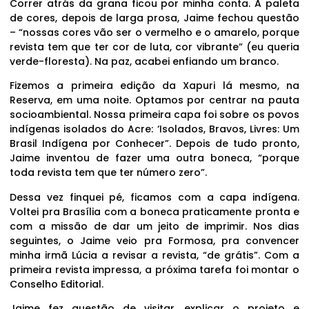
Correr atrás da grana ficou por minha conta. A paleta
de cores, depois de larga prosa, Jaime fechou questão
– “nossas cores vão ser o vermelho e o amarelo, porque
revista tem que ter cor de luta, cor vibrante” (eu queria
verde-floresta). Na paz, acabei enfiando um branco.
Fizemos a primeira edição da Xapuri lá mesmo, na
Reserva, em uma noite. Optamos por centrar na pauta
socioambiental. Nossa primeira capa foi sobre os povos
indígenas isolados do Acre: ‘Isolados, Bravos, Livres: Um
Brasil Indígena por Conhecer”. Depois de tudo pronto,
Jaime inventou de fazer uma outra boneca, “porque
toda revista tem que ter número zero”.
Dessa vez finquei pé, ficamos com a capa indígena.
Voltei pra Brasília com a boneca praticamente pronta e
com a missão de dar um jeito de imprimir. Nos dias
seguintes, o Jaime veio pra Formosa, pra convencer
minha irmã Lúcia a revisar a revista, “de grátis”. Com a
primeira revista impressa, a próxima tarefa foi montar o
Conselho Editorial.
Jaime fez questão de visitar, explicar o projeto e