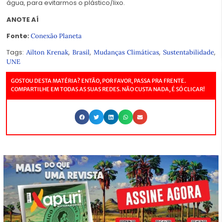
água, para evitarmos o plástico/lixo.
ANOTE AÍ
Fonte:
Conexão Planeta
Tags:
,
,
,
,
Ailton Krenak
Brasil
Mudanças Climáticas
Sustentabilidade
UNE
GOSTOU DESTA MATÉRIA? ENTÃO, POR FAVOR, PASSA PRA FRENTE.
COMPARTILHE EM TODAS AS SUAS REDES. NÃO CUSTA NADA, É SÓ CLICAR!