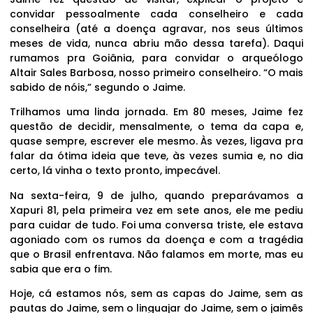
convidar pessoalmente cada conselheiro e cada
conselheira (até a doença agravar, nos seus últimos
meses de vida, nunca abriu mão dessa tarefa). Daqui
rumamos pra Goiânia, para convidar o arqueólogo
Altair Sales Barbosa, nosso primeiro conselheiro. “O mais
sabido de nóis,” segundo o Jaime.
Trilhamos uma linda jornada. Em 80 meses, Jaime fez
questão de decidir, mensalmente, o tema da capa e,
quase sempre, escrever ele mesmo. Às vezes, ligava pra
falar da ótima ideia que teve, às vezes sumia e, no dia
certo, lá vinha o texto pronto, impecável.
Na sexta-feira, 9 de julho, quando preparávamos a
Xapuri 81, pela primeira vez em sete anos, ele me pediu
para cuidar de tudo. Foi uma conversa triste, ele estava
agoniado com os rumos da doença e com a tragédia
que o Brasil enfrentava. Não falamos em morte, mas eu
sabia que era o fim.
Hoje, cá estamos nós, sem as capas do Jaime, sem as
pautas do Jaime, sem o linguajar do Jaime, sem o jaimês