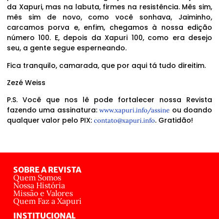
da Xapuri, mas na labuta, firmes na resistência. Mês sim,
mês sim de novo, como você sonhava, Jaiminho,
carcamos porva e, enfim, chegamos à nossa edição
número 100. E, depois da Xapuri 100, como era desejo
seu, a gente segue esperneando.
Fica tranquilo, camarada, que por aqui tá tudo direitim.
Zezé Weiss
P.S. Você que nos lê pode fortalecer nossa Revista
fazendo uma assinatura:
ou doando
www.xapuri.info/assine
qualquer valor pelo PIX:
. Gratidão!
contato@xapuri.info
SOBRE A REVISTA
Quem Somos
Nossa História
Missão e Valores
Quem Faz a Xapuri
INSTITUCIONAL