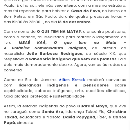
Paulo. E olha só… ele não veio inteiro, com a mesma estrutura,
mas foi repensado para habitar a
Casa do Povo
, no bairro do
Bom Retiro, em São Paulo, durante quatro preciosas horas –
das 19h30 às 23h30 -, no dia
13 de dezembro
.
Com o nome de
O QUE TEM NA MATA?
, o encontro paulistano,
como o carioca, foi idealizado para marcar o lançamento do
livro
MBAÉ KAÁ, O que tem na Mata –
A Botânica Nomenclatura Indígena
, de autoria do
naturalista
João Barbosa Rodrigues
, do século XIX, que
respeitava a
sabedoria indígena que vem das plantas
. Falo
dele mais demoradamente abaixo. Agora, vamos às rodas de
conversa.
Como no Rio de Janeiro,
mediará conversas
Ailton Krenak
com
lideranças indígenas
e
pensadores
sobre
espiritualidade, saberes indígenas, arte, questões climáticas,
Gaia, plantas, proteção e sustentabilidade.
Assim, lá estarão indígenas do povo
Guarani Mbya
, que vive
no Jaraguá, como
Sonia Ara
, liderança Tekoá Ytu,
Christine
Takuá
, educadora e filósofa,
David Popyguá
, líder, e
Carlos
Papá
, cineasta.