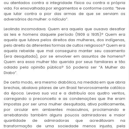
ou atentados contra a integridade física ou contra a própria
vida. Foi enxovalhada por xingamentos e conforme conta: “teve
que lutar contra a pior das armas de que se serviam os
adversários da mulher: o ridículo”.
Leolinda incomodava. Quem era aquela que ousava desafiar
as leis e homens daquele período (1909 a 1935)? Quem era
aquela que lutava pelos direitos das mulheres, dos indígenas,
pelo direito às diferentes formas de cultos religiosos? Quem era
aquela rebelde que mal conseguira manter seu casamento
(era desquitada), por se envolver em assuntos de homens?
Quem era essa mulher tão querida por seus familiares e tão
odiada pela opinião pública? Só poderia ser “A Mulher do
Diabo”.
De certo modo, era mesmo diabólica, na medida em que abria
brechas, abalava pilares de um Brasil fervorosamente católico
da época. Levava sua voz e a distribuía aos quatro ventos,
carregando o preconceito e as condenações que lhe eram
impostas por ser uma mulher desquitada, ativa politicamente,
por circular em ambientes masculinos, proclamando e
arrebatando também alguns poucos admiradores e maior
quantidade de admiradoras que acreditavam na
transformação de uma sociedade menos injusta, pela