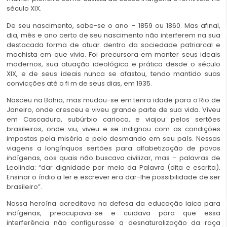
século XIX.
De seu nascimento, sabe-se o ano – 1859 ou 1860. Mas afinal,
dia, mês e ano certo de seu nascimento não interferem na sua
destacada forma de atuar dentro da sociedade patriarcal e
machista em que vivia. Foi precursora em manter seus ideais
modernos, sua atuação ideológica e prática desde o século
XIX, e de seus ideais nunca se afastou, tendo mantido suas
convicções até o fi m de seus dias, em 1935.
Nasceu na Bahia, mas mudou-se em tenra idade para o Rio de
Janeiro, onde cresceu e viveu grande parte de sua vida. Viveu
em Cascadura, subúrbio carioca, e viajou pelos sertões
brasileiros, onde viu, viveu e se indignou com as condições
impostas pela miséria e pelo desmando em seu país. Nessas
viagens a longínquos sertões para alfabetização de povos
indígenas, aos quais não buscava civilizar, mas – palavras de
Leolinda: “dar dignidade por meio da Palavra (dita e escrita).
Ensinar o índio a ler e escrever era dar-lhe possibilidade de ser
brasileiro”.
Nossa heroína acreditava na defesa da educação laica para
indígenas, preocupava-se e cuidava para que essa
interferência não configurasse a desnaturalização da raça