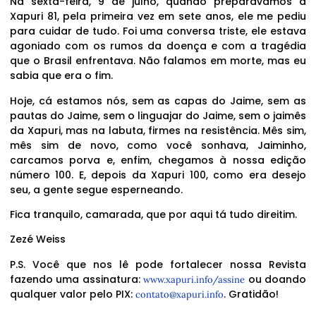
Na sexta-feira, 9 de julho, quando preparávamos a
Xapuri 81, pela primeira vez em sete anos, ele me pediu
para cuidar de tudo. Foi uma conversa triste, ele estava
agoniado com os rumos da doença e com a tragédia
que o Brasil enfrentava. Não falamos em morte, mas eu
sabia que era o fim.
Hoje, cá estamos nós, sem as capas do Jaime, sem as
pautas do Jaime, sem o linguajar do Jaime, sem o jaimês
da Xapuri, mas na labuta, firmes na resistência. Mês sim,
mês sim de novo, como você sonhava, Jaiminho,
carcamos porva e, enfim, chegamos à nossa edição
número 100. E, depois da Xapuri 100, como era desejo
seu, a gente segue esperneando.
Fica tranquilo, camarada, que por aqui tá tudo direitim.
Zezé Weiss
P.S. Você que nos lê pode fortalecer nossa Revista
fazendo uma assinatura:
ou doando
www.xapuri.info/assine
qualquer valor pelo PIX:
. Gratidão!
contato@xapuri.info