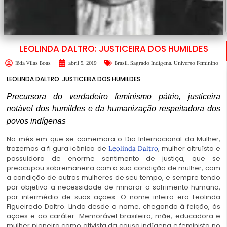
LEOLINDA DALTRO: JUSTICEIRA DOS HUMILDES
,
,
Iêda Vilas Boas
abril 5, 2019
Brasil
Sagrado Indígena
Universo Feminino
LEOLINDA DALTRO: JUSTICEIRA DOS HUMILDES
Precursora do verdadeiro feminismo pátrio, justiceira
notável dos humildes e da humanização respeitadora dos
povos indígenas
No mês em que se comemora o Dia Internacional da Mulher,
trazemos a fi gura icônica de
, mulher altruísta e
Leolinda Daltro
possuidora de enorme sentimento de justiça, que se
preocupou sobremaneira com a sua condição de mulher, com
a condição de outras mulheres de seu tempo, e sempre tendo
por objetivo a necessidade de minorar o sofrimento humano,
por intermédio de suas ações. O nome inteiro era Leolinda
Figueiredo Daltro. Linda desde o nome, chegando à feição, às
ações e ao caráter. Memorável brasileira, mãe, educadora e
mulher pioneira como ativista da causa indígena e feminista no