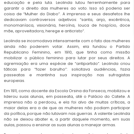
educação e pela luta. Leolinda lutou ferrenhamente para
garantir o direito das mulheres ao voto. Isso só poderia ser
coisa de “Mulher do Diabo”. A imprensa e seus desafetos lhe
dedicavam controversos adjetivos: “santa, anjo, excêntrica,
monomaníaca, visionária, heroína, louca de hospício, doce
mãe, aproveitadora, herege e anticristo”.
Leolinda se incomodava intensamente com o fato das mulheres
ainda não poderem votar. Assim, ela fundou o Partido
Republicano Feminino, em 1910, que tinha como missão
mobilizar o público feminino para lutar por seus direitos. A
agremiação era uma espécie de “antipartido”. Leolinda criou
táticas para “fazer barulho”: solicitava audiências, fazia
passeatas e mantinha sua inspiração nas sufragistas
europeias.
Em 1911, como docente da Escola Orsina da Fonseca, mobilizou e
liderou suas alunas, em passeata, até o Palácio do Catete. A
imprensa não a perdoou, e ela foi alvo de muitas críticas, a
maior delas era a de que as mulheres não podiam participar
da política, porque não lutavam nas guerras. A valente Leolinda
não se deixou abater e, a partir daquele momento, em suas
aulas, passou a ensinar as suas alunas a manejar armas.