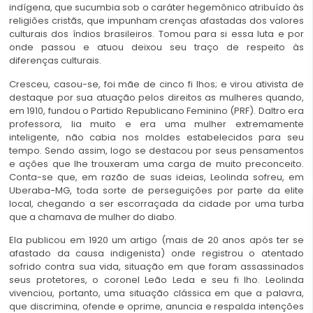
indígena, que sucumbia sob o caráter hegemônico atribuído às
religiões cristãs, que impunham crenças afastadas dos valores
culturais dos índios brasileiros. Tomou para si essa luta e por
onde passou e atuou deixou seu traço de respeito às
diferenças culturais.
Cresceu, casou-se, foi mãe de cinco fi lhos; e virou ativista de
destaque por sua atuação pelos direitos as mulheres quando,
em 1910, fundou o Partido Republicano Feminino (PRF). Daltro era
professora, lia muito e era uma mulher extremamente
inteligente, não cabia nos moldes estabelecidos para seu
tempo. Sendo assim, logo se destacou por seus pensamentos
e ações que lhe trouxeram uma carga de muito preconceito.
Conta-se que, em razão de suas ideias, Leolinda sofreu, em
Uberaba-MG, toda sorte de perseguições por parte da elite
local, chegando a ser escorraçada da cidade por uma turba
que a chamava de mulher do diabo.
Ela publicou em 1920 um artigo (mais de 20 anos após ter se
afastado da causa indigenista) onde registrou o atentado
sofrido contra sua vida, situação em que foram assassinados
seus protetores, o coronel Leão Leda e seu fi lho. Leolinda
vivenciou, portanto, uma situação clássica em que a palavra,
que discrimina, ofende e oprime, anuncia e respalda intenções