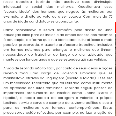
fosse debatida. Leolinda não aceitava essa diminuição
intelectual e social das mulheres. Questionava essa
“superioridade” dos homens, que negava às mulheres, por
exemplo, o direito ao voto ou a ser votada. Com mais de 70
anos de idade candidatou-se a constituinte.
Daltro reivindicava e lutava, também, pelo direito de uma
educação laica para os índios e do amplo acesso dos mesmos
à educação, de forma que sua identidade cultural fosse o mais
possível preservada. A atuante professora trabalhou, inclusive,
em turmas noturnas para crianças e mulheres que tinham
necessidade de trabalhar ao longo do dia, atividade que
manteve por longos anos e que se estendeu até sua velhice.
A vida de Leolinda não foi fácil, por conta de seus ideais e ações
recebia toda uma carga de violência simbólica que se
manifestava através da linguagem (escrita e falada). Esse era
um mecanismo recorrente que foi utilizado como instrumento
de opressão das lutas femininas. Leolinda seguiu passos de
importantes precursoras da história como Joana D’Arc1 e
Hipátia2, e nessa cadeia de coragem e valentia a própria
Leolinda serviu e serve de exemplo de ativismo político e social
para as mulheres dos tempos contemporâneos. Essas
precursoras estão refletidas, por exemplo, na luta e ação de