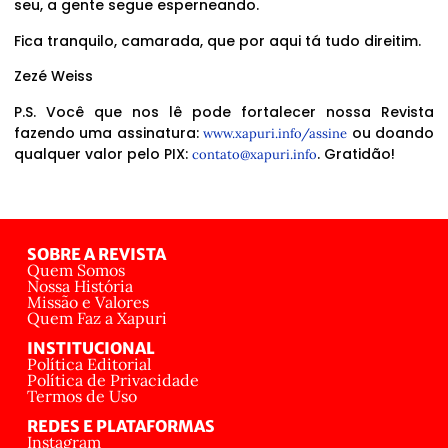
seu, a gente segue esperneando.
Fica tranquilo, camarada, que por aqui tá tudo direitim.
Zezé Weiss
P.S. Você que nos lê pode fortalecer nossa Revista
fazendo uma assinatura:
ou doando
www.xapuri.info/assine
qualquer valor pelo PIX:
. Gratidão!
contato@xapuri.info
SOBRE A REVISTA
Quem Somos
Nossa História
Missão e Valores
Quem Faz a Xapuri
INSTITUCIONAL
Política Editorial
Política de Privacidade
Termos de Uso
REDES E PLATAFORMAS
Instagram