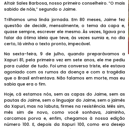
Altair Sales Barbosa, nosso primeiro conselheiro. “O mais
sabido de nóis,” segundo o Jaime.
Trilhamos uma linda jornada. Em 80 meses, Jaime fez
questão de decidir, mensalmente, o tema da capa e,
quase sempre, escrever ele mesmo. Às vezes, ligava pra
falar da ótima ideia que teve, às vezes sumia e, no dia
certo, lá vinha o texto pronto, impecável.
Na sexta-feira, 9 de julho, quando preparávamos a
Xapuri 81, pela primeira vez em sete anos, ele me pediu
para cuidar de tudo. Foi uma conversa triste, ele estava
agoniado com os rumos da doença e com a tragédia
que o Brasil enfrentava. Não falamos em morte, mas eu
sabia que era o fim.
Hoje, cá estamos nós, sem as capas do Jaime, sem as
pautas do Jaime, sem o linguajar do Jaime, sem o jaimês
da Xapuri, mas na labuta, firmes na resistência. Mês sim,
mês sim de novo, como você sonhava, Jaiminho,
carcamos porva e, enfim, chegamos à nossa edição
número 100. E, depois da Xapuri 100, como era desejo