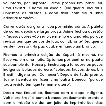
voluntário, por suposto. Jaime propôs um jornal; eu,
uma revista. O nome eu escolhi (ele queria Bacurau).
Dividimos as tarefas. A capa ficou com ele, a linha
editorial também.
Correr atrás da grana ficou por minha conta. A paleta
de cores, depois de larga prosa, Jaime fechou questão
– “nossas cores vão ser o vermelho e o amarelo, porque
revista tem que ter cor de luta, cor vibrante” (eu queria
verde-floresta). Na paz, acabei enfiando um branco.
Fizemos a primeira edição da Xapuri lá mesmo, na
Reserva, em uma noite. Optamos por centrar na pauta
socioambiental. Nossa primeira capa foi sobre os povos
indígenas isolados do Acre: ‘Isolados, Bravos, Livres: Um
Brasil Indígena por Conhecer”. Depois de tudo pronto,
Jaime inventou de fazer uma outra boneca, “porque
toda revista tem que ter número zero”.
Dessa vez finquei pé, ficamos com a capa indígena.
Voltei pra Brasília com a boneca praticamente pronta e
com a missão de dar um jeito de imprimir. Nos dias