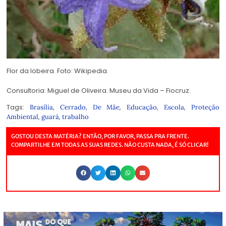
Flor da lobeira. Foto: Wikipedia.
Consultoria: Miguel de Oliveira. Museu da Vida – Fiocruz.
Tags:
,
,
,
,
,
Brasília
Cerrado
De Mãe
Educação
Escola
Proteção
,
,
Ambiental
guará
trabalho
GOSTOU DESTA MATÉRIA? ENTÃO, POR FAVOR, PASSA PRA FRENTE.
COMPARTILHE EM TODAS AS SUAS REDES. NÃO CUSTA NADA, É SÓ CLICAR!