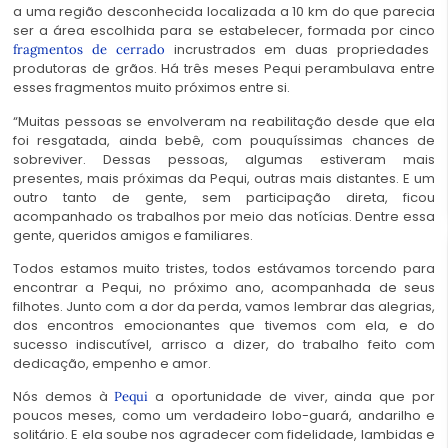
a uma região desconhecida localizada a 10 km do que parecia
ser a área escolhida para se estabelecer, formada por cinco
incrustrados em duas propriedades
fragmentos de cerrado
produtoras de grãos. Há três meses Pequi perambulava entre
esses fragmentos muito próximos entre si.
“Muitas pessoas se envolveram na reabilitação desde que ela
foi resgatada, ainda bebê, com pouquíssimas chances de
sobreviver. Dessas pessoas, algumas estiveram mais
presentes, mais próximas da Pequi, outras mais distantes. E um
outro tanto de gente, sem participação direta, ficou
acompanhado os trabalhos por meio das notícias. Dentre essa
gente, queridos amigos e familiares.
Todos estamos muito tristes, todos estávamos torcendo para
encontrar a Pequi, no próximo ano, acompanhada de seus
filhotes. Junto com a dor da perda, vamos lembrar das alegrias,
dos encontros emocionantes que tivemos com ela, e do
sucesso indiscutível, arrisco a dizer, do trabalho feito com
dedicação, empenho e amor.
Nós demos à
a oportunidade de viver, ainda que por
Pequi
poucos meses, como um verdadeiro lobo-guará, andarilho e
solitário. E ela soube nos agradecer com fidelidade, lambidas e