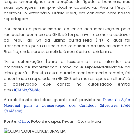
longos choramignos por porções de fígado e bananas, nas
suas aparições, sempre dócil e cabisbaixa. Viva a Pequi!”,
escreveu o veterinário Otávio Maia, em conversa com nossa
reportagem.
Por conta da periodicidade do envio das localizações pelo
radiocolar, por meio do GPS, só foi possível recolher o cadáver
da Pequi às 15h da última quinta-feira (14), o qual foi
transportado para a Escola de Veterinária da Universidade de
Brasília, onde será submetido à necrópsia e taxidermia.
“Essa autorização [para a taxidermia] visa atender ao
propósito de manutenção simbólica e representatividade da
lobo-guará – Pequi, a qual, durante monitoramento remoto, foi
encontrada atropelada na BR 080, oito meses após a soltura”, é
a observação que consta na autorização emitia
pelo
.
ICMBio/Sisbio
A reabilitação de lobos-guarás está prevista no
Plano de Ação
Nacional para a Conservação dos Canídeos Silvestres (PAN
.
Canídeos)
Fonte
Foto de capa:
Pequi – Otávio Maia.
: O Eco.