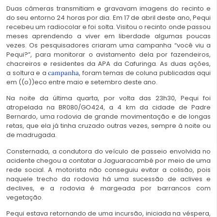
Duas câmeras transmitiam e gravavam imagens do recinto e
do seu entorno 24 horas por dia. Em 17 de abril deste ano, Pequi
recebeu um radiocolar e foi solta. Visitou o recinto onde passou
meses aprendendo a viver em liberdade algumas poucas
vezes. Os pesquisadores criaram uma campanha “você viu a
Pequi?”, para monitorar o avistamento dela por fazendeiros,
chacreiros e residentes da APA da Cafuringa. As duas ações,
a soltura e a
, foram temas de coluna publicadas aqui
campanha
em ((o))eco entre maio e setembro deste ano.
Na noite da última quarta, por volta das 23h30, Pequi foi
atropelada na BR080/GO424, a 4 km da cidade de Padre
Bernardo, uma rodovia de grande movimentação e de longas
retas, que ela já tinha cruzado outras vezes, sempre à noite ou
de madrugada.
Consternada, a condutora do veículo de passeio envolvida no
acidente chegou a contatar a Jaguaracambé por meio de uma
rede social. A motorista não conseguiu evitar a colisão, pois
naquele trecho da rodovia há uma sucessão de aclives e
declives, e a rodovia é margeada por barrancos com
vegetação.
Pequi estava retornando de uma incursão, iniciada na véspera,