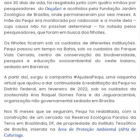
aos 30 dias de vida, foi resgatada junto com quatro irmãos por
pesquisadores do
e acolhidos pela Fundação Jardim
Onçafari
Zoológico de Brasília, onde permaneceram por seis meses. A
mãe da Pequi era monitorada por radiocolar e a morte dela –
cuja causa não foi possível determinar – foi notada pelos
pesquisadores, que foram em busca dos filhotes.
Os filhotes ficaram sob os cuidados de diferentes instituições.
Pequi passou um tempo na Bahia, sob os cuidados do Parque
Vida Cerrado, centro de conservação da biodiversidade,
pesquisa e educação socioambiental do oeste baiano,
sediado em Barreiras.
A partir daí, surgiu a campanha #AjudeaPequi, uma vaquinha
virtual que ajudou a dar continuidade à reabilitação da Pequi no
Distrito Federal, em fevereiro de 2022, sob os cuidados da
zootecnista Ana Raquel Gomes Faria e da Jaguaracambé,
organização não governamental sediada em Brasília.
Nos 15 meses que se seguiram, Pequi foi reabilitada, com a
construção de um cercado na Reserva Ecológica Paraíso da
Terra em Brazlândia, DF, de propriedade do Instituto Teosófico
de Brasília, inserida na
Área de Proteção Ambiental (APA) de
.
Cafuringa