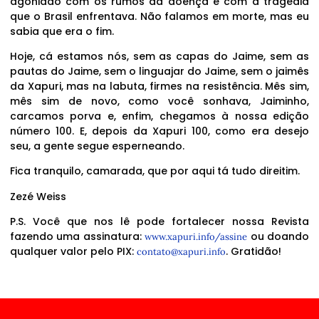
agoniado com os rumos da doença e com a tragédia
que o Brasil enfrentava. Não falamos em morte, mas eu
sabia que era o fim.
Hoje, cá estamos nós, sem as capas do Jaime, sem as
pautas do Jaime, sem o linguajar do Jaime, sem o jaimês
da Xapuri, mas na labuta, firmes na resistência. Mês sim,
mês sim de novo, como você sonhava, Jaiminho,
carcamos porva e, enfim, chegamos à nossa edição
número 100. E, depois da Xapuri 100, como era desejo
seu, a gente segue esperneando.
Fica tranquilo, camarada, que por aqui tá tudo direitim.
Zezé Weiss
P.S. Você que nos lê pode fortalecer nossa Revista
fazendo uma assinatura:
ou doando
www.xapuri.info/assine
qualquer valor pelo PIX:
. Gratidão!
contato@xapuri.info