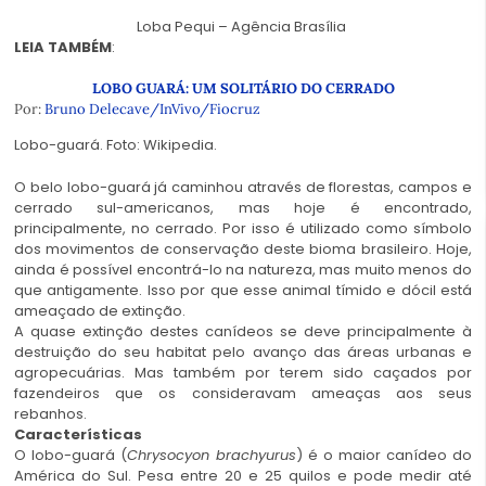
Loba Pequi – Agência Brasília
LEIA TAMBÉM
:
LOBO GUARÁ: UM SOLITÁRIO DO CERRADO
Por:
Bruno Delecave/InVivo/Fiocruz
Lobo-guará. Foto: Wikipedia.
O belo lobo-guará já caminhou através de florestas, campos e
cerrado sul-americanos, mas hoje é encontrado,
principalmente, no cerrado. Por isso é utilizado como símbolo
dos movimentos de conservação deste bioma brasileiro. Hoje,
ainda é possível encontrá-lo na natureza, mas muito menos do
que antigamente. Isso por que esse animal tímido e dócil está
ameaçado de extinção.
A quase extinção destes canídeos se deve principalmente à
destruição do seu habitat pelo avanço das áreas urbanas e
agropecuárias. Mas também por terem sido caçados por
fazendeiros que os consideravam ameaças aos seus
rebanhos.
Características
O lobo-guará (
Chrysocyon brachyurus
) é o maior canídeo do
América do Sul. Pesa entre 20 e 25 quilos e pode medir até