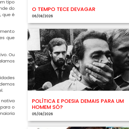
um tipo
ende do
O TEMPO TECE DEVAGAR
, que é
06/08/2026
emento
es que
ivo. Ou
falamos
nidades
Podemos
l.
POLÍTICA E POESIA DEMAIS PARA UM
 nativa
HOMEM SÓ?
 para o
maioria
05/08/2026