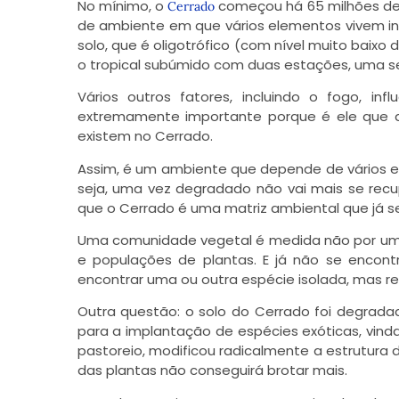
No mínimo, o
começou há 65 milhões de 
Cerrado
de ambiente em que vários elementos vivem in
solo, que é oligotrófico (com nível muito baixo
o tropical subúmido com duas estações, uma s
Vários outros fatores, incluindo o fogo, 
extremamente importante porque é ele que 
existem no Cerrado.
Assim, é um ambiente que depende de vários ele
seja, uma vez degradado não vai mais se recup
que o Cerrado é uma matriz ambiental que já s
Uma comunidade vegetal é medida não por um d
e populações de plantas. E já não se encon
encontrar uma ou outra espécie isolada, mas r
Outra questão: o solo do Cerrado foi degrada
para a implantação de espécies exóticas, vinda
pastoreio, modificou radicalmente a estrutura do
das plantas não conseguirá brotar mais.