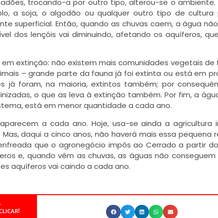
adões, trocando-a por outro tipo, alterou-se o ambiente.
o, a soja, o algodão ou qualquer outro tipo de cultura
 superficial. Então, quando as chuvas caem, a água não i
el dos lençóis vai diminuindo, afetando os aquíferos, qu
e em extinção: não existem mais comunidades vegetais de
mais – grande parte da fauna já foi extinta ou está em p
res já foram, na maioria, extintos também; por consequên
nizadas, o que as leva à extinção também. Por fim, a água
sistema, está em menor quantidade a cada ano.
parecem a cada ano. Hoje, usa-se ainda a agricultura i
 Mas, daqui a cinco anos, não haverá mais essa pequena r
nfreada que o agronegócio impôs ao Cerrado a partir d
feros e, quando vêm as chuvas, as águas não conseguem in
es aquíferos vai caindo a cada ano.
.
CLICAR!