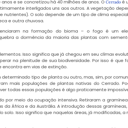
anos e se concretizou há 40 milhões de anos. O
é 
Cerrado
timamente interligados uns aos outros. A vegetação dep
 de nutrientes). O solo depende de um tipo de clima especial
eca e outra chuvosa.
influenciaram na formação do bioma – o fogo é um el
quebra a dormência da maioria das plantas com sement
mentos. Isso significa que já chegou em seu clímax evolut
erar na plenitude de sua biodiversidade. Por isso é que 
e encontra em vias de extinção.
eterminado tipo de planta ou outro, mas, sim, por comu
tram mais populações de plantas nativas do Cerrado. 
ever todas essas populações é algo praticamente impossíve
do por meio da ocupação intensiva. Retiraram a gramínea
s da África e da Austrália. A introdução dessas gramíneas,
 solo. Isso significa que naquelas áreas, já modificadas, a 