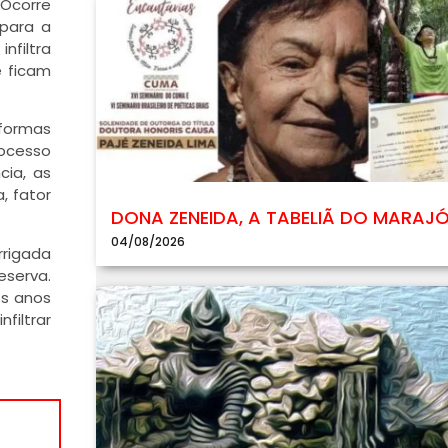
 Ocorre
 para a
nfiltra
e ficam
 formas
rocesso
cia, as
, fator
DONA ZENEIDA, A TABELIÃ DO MARAJ
04/08/2026
rrigada
eserva.
os anos
filtrar