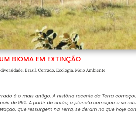
 UM BIOMA EM EXTINÇÃO
,
,
,
,
odiversidade
Brasil
Cerrado
Ecologia
Meio Ambiente
rrado é o mais antigo. A história recente da Terra começo
ais de 99%. A partir de então, o planeta começou a se refa
getação, que ressurgem na Terra, se deram no que hoje cons