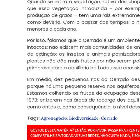
Quando se retira a vegetação nativa dos chap
que essa vegetação introduzida – por exempl
produção de grãos – tem uma raiz extremamente
como deveria. Com o passar dos tempos, o nív
menores a cada ano.
Por isso, falamos que o Cerrado é um ambient
intactas; não existem mais comunidades de ani
de extinção; os insetos e animais polinizado
plantas não dão mais frutos por não serem poli
primordial para o equilíbrio de todo esse ecos
Em média, dez pequenos rios do Cerrado desa
porque há uma pequena reserva nos aquíferos.
Estamos colhendo os frutos da ocupação dese
1970: entraram nas áreas de recarga dos aquí
como antes e, como consequência, o nível dess
Tags:
,
,
Agronegócio
Biodiversidade
Cerrado
GOSTOU DESTA MATÉRIA? ENTÃO, POR FAVOR, PASSA PRA FRENTE
COMPARTILHE EM TODAS AS SUAS REDES. NÃO CUSTA NADA, É SÓ 