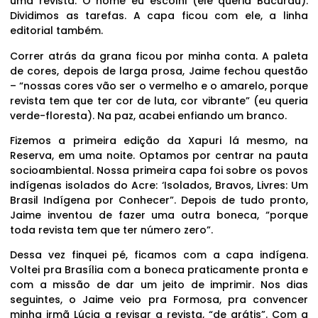
uma revista. O nome eu escolhi (ele queria Bacurau).
Dividimos as tarefas. A capa ficou com ele, a linha
editorial também.
Correr atrás da grana ficou por minha conta. A paleta
de cores, depois de larga prosa, Jaime fechou questão
– “nossas cores vão ser o vermelho e o amarelo, porque
revista tem que ter cor de luta, cor vibrante” (eu queria
verde-floresta). Na paz, acabei enfiando um branco.
Fizemos a primeira edição da Xapuri lá mesmo, na
Reserva, em uma noite. Optamos por centrar na pauta
socioambiental. Nossa primeira capa foi sobre os povos
indígenas isolados do Acre: ‘Isolados, Bravos, Livres: Um
Brasil Indígena por Conhecer”. Depois de tudo pronto,
Jaime inventou de fazer uma outra boneca, “porque
toda revista tem que ter número zero”.
Dessa vez finquei pé, ficamos com a capa indígena.
Voltei pra Brasília com a boneca praticamente pronta e
com a missão de dar um jeito de imprimir. Nos dias
seguintes, o Jaime veio pra Formosa, pra convencer
minha irmã Lúcia a revisar a revista, “de grátis”. Com a