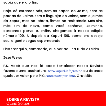
sabia que era o fim.
Hoje, cá estamos nós, sem as capas do Jaime, sem as
pautas do Jaime, sem o linguajar do Jaime, sem o jaimês
da Xapuri, mas na labuta, firmes na resistência. Mês sim,
mês sim de novo, como você sonhava, Jaiminho,
carcamos porva e, enfim, chegamos à nossa edição
número 100. E, depois da Xapuri 100, como era desejo
seu, a gente segue esperneando.
Fica tranquilo, camarada, que por aqui tá tudo direitim.
Zezé Weiss
P.S. Você que nos lê pode fortalecer nossa Revista
fazendo uma assinatura:
ou doando
www.xapuri.info/assine
qualquer valor pelo PIX:
. Gratidão!
contato@xapuri.info
SOBRE A REVISTA
Quem Somos