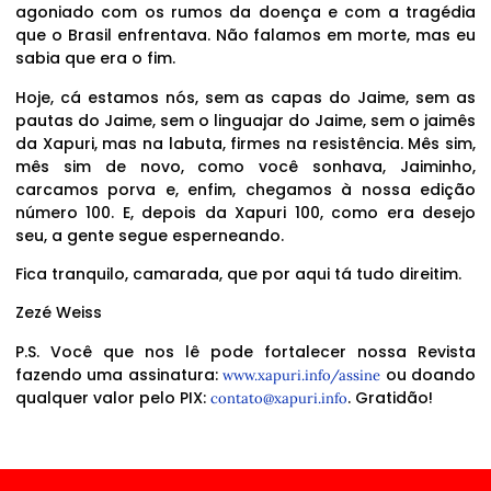
agoniado com os rumos da doença e com a tragédia
que o Brasil enfrentava. Não falamos em morte, mas eu
sabia que era o fim.
Hoje, cá estamos nós, sem as capas do Jaime, sem as
pautas do Jaime, sem o linguajar do Jaime, sem o jaimês
da Xapuri, mas na labuta, firmes na resistência. Mês sim,
mês sim de novo, como você sonhava, Jaiminho,
carcamos porva e, enfim, chegamos à nossa edição
número 100. E, depois da Xapuri 100, como era desejo
seu, a gente segue esperneando.
Fica tranquilo, camarada, que por aqui tá tudo direitim.
Zezé Weiss
P.S. Você que nos lê pode fortalecer nossa Revista
fazendo uma assinatura:
ou doando
www.xapuri.info/assine
qualquer valor pelo PIX:
. Gratidão!
contato@xapuri.info