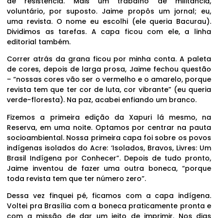
de resistência. Mais um trabalho de militância,
voluntário, por suposto. Jaime propôs um jornal; eu,
uma revista. O nome eu escolhi (ele queria Bacurau).
Dividimos as tarefas. A capa ficou com ele, a linha
editorial também.
Correr atrás da grana ficou por minha conta. A paleta
de cores, depois de larga prosa, Jaime fechou questão
– “nossas cores vão ser o vermelho e o amarelo, porque
revista tem que ter cor de luta, cor vibrante” (eu queria
verde-floresta). Na paz, acabei enfiando um branco.
Fizemos a primeira edição da Xapuri lá mesmo, na
Reserva, em uma noite. Optamos por centrar na pauta
socioambiental. Nossa primeira capa foi sobre os povos
indígenas isolados do Acre: ‘Isolados, Bravos, Livres: Um
Brasil Indígena por Conhecer”. Depois de tudo pronto,
Jaime inventou de fazer uma outra boneca, “porque
toda revista tem que ter número zero”.
Dessa vez finquei pé, ficamos com a capa indígena.
Voltei pra Brasília com a boneca praticamente pronta e
com a missão de dar um jeito de imprimir. Nos dias