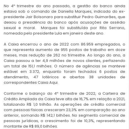
No 4º trimestre do ano passado, a gestão do banco ainda
estava sob o comando de Daniella Marques, indicada do ex-
presidente Jair Bolsonaro para substituir Pedro Guimarães, que
deixou a presidência do banco após acusações de assédio
sexual e moral. Marques foi substituída por Rita Serrano,
nomeada pelo presidente Lula em janeiro deste ano.
A Caixa encerrou o ano de 2022 com 86.959 empregados, o
que representa aumento de 955 postos de trabalho em doze
meses, mas redução de 262 no trimestre. Ao longo do ano, a
Caixa passou a ter 4,9 milhões de novos clientes, perfazendo
um total de 151,1 milhões. O número de agências se manteve
estável em 3.372, enquanto foram fechados 6 postos de
atendimento, 47 lotéricos e abertas 38 unidades de
correspondentes Caixa Aqui.
Conforme o balanço do 4º trimestre de 2022, a Carteira de
Crédito Ampliada da Caixa teve alta de 16,7% em relação a 2021,
totalizando R$ 1,0 trilhão. As operações de crédito comercial
com pessoas físicas cresceram 23,3% em comparação ao ano
anterior, somando R$ 142,1 bilhões. No segmento comercial de
pessoas jurídicas, o crescimento foi de 10,3%, representando
montante de R$ 89,0 bilhões.