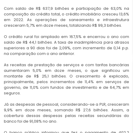
Com saldo de R$ 637,9 bilhões e participação de 63,0% na
composição do crédito total, o crédito imobiliário cresceu 13,6%
em 2022. As operações de saneamento e infraestrutura
cresceram 5,7% em doze meses, totalizando R$ 99,3 bilhões.
O crédito rural foi ampliado em 167,5% e encerrou o ano com
saldo de R$ 44,1 bilhões. A taxa de inadimplência para atrasos
superiores a 90 dias foi de 2,09%, com incremento de 0,14 p.p.
na comparação com o ano anterior.
As receitas de prestação de serviços e com tarifas bancárias
aumentaram 5,0% em doze meses, o que significou um
montante de R$ 25,1 bilhões. O crescimento é explicado,
principalmente, pelos incrementos de 11,4% em serviços de
governo, de 11,0% com fundos de investimento e de 64,7% em
seguros.
Já as despesas de pessoal, considerando-se a PLR, cresceram
9,9% em doze meses, somando R$ 27,6 bilhões. Assim, a
cobertura dessas despesas pelas receitas secundárias do
banco foi de 91,08% no ano.
O banco público informou que fez o pagamento de 402,2