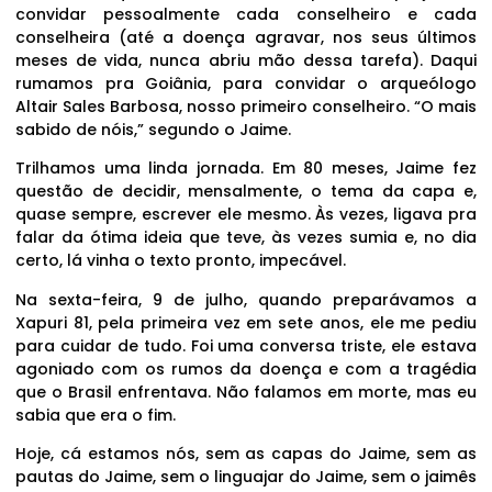
convidar pessoalmente cada conselheiro e cada
conselheira (até a doença agravar, nos seus últimos
meses de vida, nunca abriu mão dessa tarefa). Daqui
rumamos pra Goiânia, para convidar o arqueólogo
Altair Sales Barbosa, nosso primeiro conselheiro. “O mais
sabido de nóis,” segundo o Jaime.
Trilhamos uma linda jornada. Em 80 meses, Jaime fez
questão de decidir, mensalmente, o tema da capa e,
quase sempre, escrever ele mesmo. Às vezes, ligava pra
falar da ótima ideia que teve, às vezes sumia e, no dia
certo, lá vinha o texto pronto, impecável.
Na sexta-feira, 9 de julho, quando preparávamos a
Xapuri 81, pela primeira vez em sete anos, ele me pediu
para cuidar de tudo. Foi uma conversa triste, ele estava
agoniado com os rumos da doença e com a tragédia
que o Brasil enfrentava. Não falamos em morte, mas eu
sabia que era o fim.
Hoje, cá estamos nós, sem as capas do Jaime, sem as
pautas do Jaime, sem o linguajar do Jaime, sem o jaimês