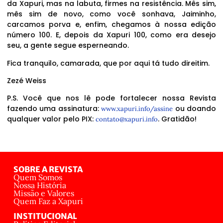
da Xapuri, mas na labuta, firmes na resistência. Mês sim,
mês sim de novo, como você sonhava, Jaiminho,
carcamos porva e, enfim, chegamos à nossa edição
número 100. E, depois da Xapuri 100, como era desejo
seu, a gente segue esperneando.
Fica tranquilo, camarada, que por aqui tá tudo direitim.
Zezé Weiss
P.S. Você que nos lê pode fortalecer nossa Revista
fazendo uma assinatura:
ou doando
www.xapuri.info/assine
qualquer valor pelo PIX:
. Gratidão!
contato@xapuri.info
SOBRE A REVISTA
Quem Somos
Nossa História
Missão e Valores
Quem Faz a Xapuri
INSTITUCIONAL