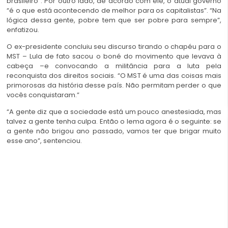
brasileiro”. Por outro lado, de acordo com ele, o atual governo
“é o que está acontecendo de melhor para os capitalistas”. “Na
lógica dessa gente, pobre tem que ser pobre para sempre”,
enfatizou.
O ex-presidente concluiu seu discurso tirando o chapéu para o
MST – Lula de fato sacou o boné do movimento que levava à
cabeça –e convocando a militância para a luta pela
reconquista dos direitos sociais. “O MST é uma das coisas mais
primorosas da história desse país. Não permitam perder o que
vocês conquistaram.”
“A gente diz que a sociedade está um pouco anestesiada, mas
talvez a gente tenha culpa. Então o lema agora é o seguinte: se
a gente não brigou ano passado, vamos ter que brigar muito
esse ano”, sentenciou.