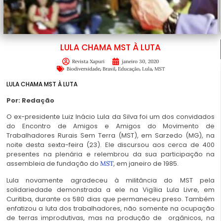
LULA CHAMA MST À LUTA
Revista Xapuri
janeiro 30, 2020
,
,
,
,
Biodiversidade
Brasil
Educação
Lula
MST
LULA CHAMA MST À LUTA
Por: Redação
O ex-presidente Luiz Inácio Lula da Silva foi um dos convidados
do Encontro de Amigos e Amigos do Movimento de
Trabalhadores Rurais Sem Terra (MST), em Sarzedo (MG), na
noite desta sexta-feira (23). Ele discursou aos cerca de 400
presentes na plenária e relembrou da sua participação na
assembleia de fundação do
, em janeiro de 1985.
MST
Lula novamente agradeceu à militância do MST pela
solidariedade demonstrada a ele na Vigília Lula Livre, em
Curitiba, durante os 580 dias que permaneceu preso. Também
enfatizou a luta dos trabalhadores, não somente na ocupação
de terras improdutivas, mas na produção de orgânicos, na