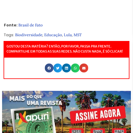
Fonte:
Brasil de Fato
Tags:
,
,
,
Biodiversidade
Educação
Lula
MST
GOSTOU DESTA MATÉRIA? ENTÃO, POR FAVOR, PASSA PRA FRENTE.
COMPARTILHE EM TODAS AS SUAS REDES. NÃO CUSTA NADA, É SÓ CLICAR!