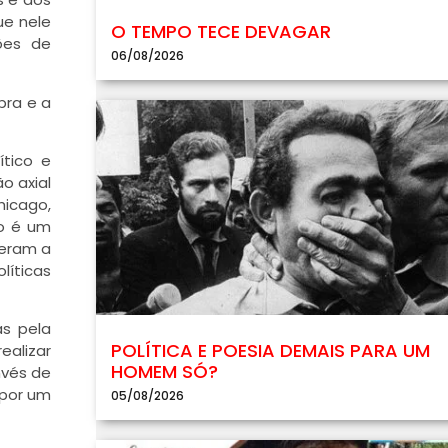
ue nele
O TEMPO TECE DEVAGAR
ões de
06/08/2026
bra e a
tico e
o axial
hicago,
ão é um
deram a
líticas
as pela
POLÍTICA E POESIA DEMAIS PARA UM
ealizar
HOMEM SÓ?
nvés de
 por um
05/08/2026