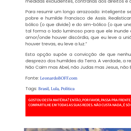
medidas excludentes, contrárias aos direitos e à
Para resumir um longo arrazoado: inteligente 
pobre e humilde Francisco de Assis. Realisti
bólico (o que divide) e do sim-bólico (o que un
tal forma o lado luminoso para que ele inunde
amor/onde houver discórdia, que eu leve a un
houver trevas, eu leve a luz.”
Esta opção supõe a convicção de que nenhu
desprezo dos humildes da Terra. A verdade, a re
Não Caim mas Abel, não Judas mas Jesus, não Br
Fonte:
LeonardoBOFF.com
Tags:
,
,
Brasil
Lula
Política
GOSTOU DESTA MATÉRIA? ENTÃO, POR FAVOR, PASSA PRA FRENTE
COMPARTILHE EM TODAS AS SUAS REDES. NÃO CUSTA NADA, É SÓ 