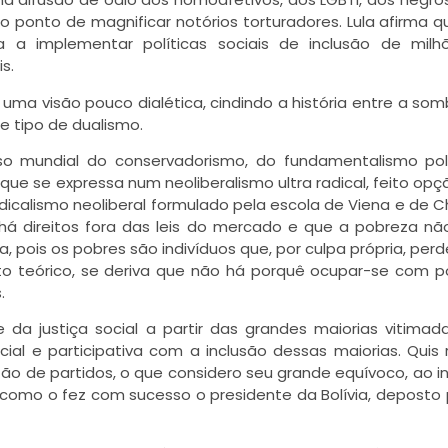
 ponto de magnificar notórios torturadores. Lula afirma q
a implementar políticas sociais de inclusão de milh
s.
uma visão pouco dialética, cindindo a história entre a som
e tipo de dualismo.
o mundial do conservadorismo, do fundamentalismo polí
que se expressa num neoliberalismo ultra radical, feito opçã
icalismo neoliberal formulado pela escola de Viena e de C
á direitos fora das leis do mercado e que a pobreza n
pois os pobres são indivíduos que, por culpa própria, per
 teórico, se deriva que não há porquê ocupar-se com po
.
e da justiça social a partir das grandes maiorias vitimad
al e participativa com a inclusão dessas maiorias. Quis r
ão de partidos, o que considero seu grande equívoco, ao i
 como o fez com sucesso o presidente da Bolívia, deposto