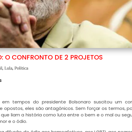
O: O CONFRONTO DE 2 PROJETOS
,
,
il
Lula
Política
s
 em tempos do presidente Bolsonaro suscitou um con
que opostos, eles são antagônicos. Sem forçar os termos, p
que liam a história como luta entre o bem e o mal ou seg
or e o ódio.
na difusão de ódio aos homoafetivos, aos LGBTI, aos negro