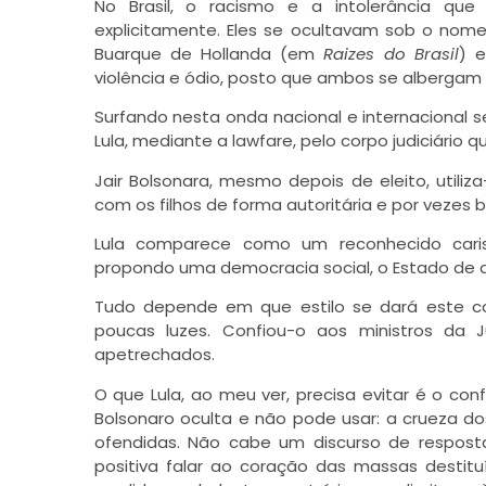
No Brasil, o racismo e a intolerância qu
explicitamente. Eles se ocultavam sob o nome
Buarque de Hollanda (em
Raizes do Brasil
) e
violência e ódio, posto que ambos se albergam n
Surfando nesta onda nacional e internacional 
Lula, mediante a lawfare, pelo corpo judiciário 
Jair Bolsonara, mesmo depois de eleito, utili
com os filhos de forma autoritária e por vezes b
Lula comparece como um reconhecido cari
propondo uma democracia social, o Estado de di
Tudo depende em que estilo se dará este con
poucas luzes. Confiou-o aos ministros da 
apetrechados.
O que Lula, ao meu ver, precisa evitar é o c
Bolsonaro oculta e não pode usar: a crueza do
ofendidas. Não cabe um discurso de respost
positiva falar ao coração das massas destit