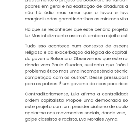
pobres em geral e na exaltação de ditaduras ao
não há ódio mas amor que o levou e leva 
marginalizados garantindo-lhes os mínimos vitai
Há que se reconhecer que este cenário projeta 
luz Mas infelizmente assim é, embora rejeite est
Tudo isso acontece num contexto de ascens
religioso e da exacerbação da lógica do capital 
do governo Bolsonaro. Observemos que este rad
donde vem Paulo Guedes, sustenta que “não h
problema ético mas uma incompetência técnica, 
competição com os outros”. Desse pressuposto
para os pobres. É um governo de ricos para ricos
Contraditoriamente, Lula afirma a centralidad
ordem capitalista. Propõe uma democracia soci
este projeto com um presidencialismo de coaliz
apoiar-se nos movimentos sociais, donde veio,
golpe classista e racista, Evo Morales Ayma.