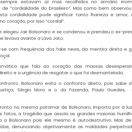
e sempre estavam aí mas recolhidos no armário irro
 de “cordialidade do brasileiro”. Mas como bem observou
sta cordialidade pode significar tanto lhaneza e amor,
o coração, por isso “cordial”.
se elegeu Jair Bolsonaro e se condenou e prendeu o ex-pre
que levava avante a Lava Jato.
za-se com frequência dos fake news, da mentira direta e 
oçal.
smático que fala ao coração das massas desesperan
reito e a urgência de resgatar o que foi desmantelado.
fronto. Bolsonaro evita o confronto direto, pois sabe 
Justiça, Sérgio Moro e o da Fazenda, Paulo Guedes, 
onfronto no mesmo patamar de Bolsonaro. Importa por à lu
s fatos, a tragédia que assola as grandes maiorias humil
a a Bolsonaro pois ele mesmo é autodestrutivo. Mas d
uídas, denunciando objetivamente as maldades perpetra