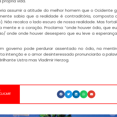
 própria vida.
seria assumir a atitude do melhor homem que o Ocidente g
camente sabia que a realidade é contraditória, composta 
e). Não recalca o lado escuro de nossa realidade. Mas forta
 a mente e o coração. Proclama: “onde houver ódio, que eu
ião/ onde onde houver desespero que eu leve a esperanç
m governo pode perdurar assentado no ódio, na mentir
ta intenção e o amor desinteressado pronunciarão a palavra
ilhante Ustra mas Vladimir Herzog.
.
CLICAR!