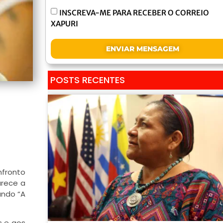
INSCREVA-ME PARA RECEBER O CORREIO
XAPURI
ENVIAR MENSAGEM
POSTS RECENTES
fronto
arece a
undo “A
s e aos