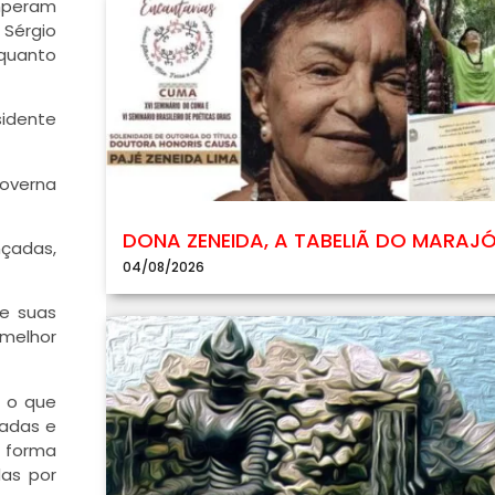
mperam
 Sérgio
 quanto
sidente
governa
DONA ZENEIDA, A TABELIÃ DO MARAJ
çadas,
04/08/2026
de suas
melhor
z o que
hadas e
e forma
das por