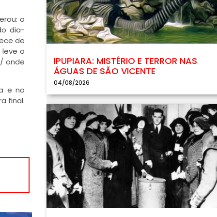
erou: o
do dia-
lece de
 leve o
IPUPIARA: MISTÉRIO E TERROR NAS
a/ onde
ÁGUAS DE SÃO VICENTE
04/08/2026
a e no
 final.