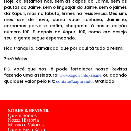
Hoje, cá estamos nós, sem as capas do Jaime, sem as
pautas do Jaime, sem o linguajar do Jaime, sem o jaimês
da Xapuri, mas na labuta, firmes na resistência. Mês sim,
mês sim de novo, como você sonhava, Jaiminho,
carcamos porva e, enfim, chegamos à nossa edição
número 100. E, depois da Xapuri 100, como era desejo
seu, a gente segue esperneando.
Fica tranquilo, camarada, que por aqui tá tudo direitim.
Zezé Weiss
P.S. Você que nos lê pode fortalecer nossa Revista
fazendo uma assinatura:
ou doando
www.xapuri.info/assine
qualquer valor pelo PIX:
. Gratidão!
contato@xapuri.info
SOBRE A REVISTA
Quem Somos
Nossa História
Missão e Valores
Quem Faz a Xapuri