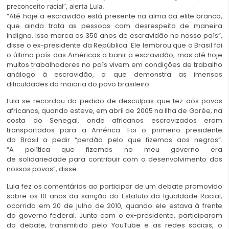
preconceito racial”, alerta Lula.
“Até hoje a escravidão está presente na alma da elite branca,
que ainda trata as pessoas com desrespeito de maneira
indigna. Isso marca os 350 anos de escravidão no nosso país”,
disse o ex-presidente da República. Ele lembrou que o Brasil foi
o último país das Américas a banir a escravidão, mas até hoje
muitos trabalhadores no país vivem em condições de trabalho
análogo à escravidão, o que demonstra as imensas
dificuldades da maioria do povo brasileiro.
Lula se recordou do pedido de desculpas que fez aos povos
africanos, quando esteve, em abril de 2005 na Ilha de Gorée, na
costa do Senegal, onde africanos escravizados eram
transportados para a América. Foi o primeiro presidente
do Brasil a pedir “perdão pelo que fizemos aos negros”.
“A política que fizemos no meu governo era
de solidariedade para contribuir com o desenvolvimento dos
nossos povos”, disse.
Lula fez os comentários ao participar de um debate promovido
sobre os 10 anos da sanção do Estatuto da Igualdade Racial,
ocorrido em 20 de julho de 2010, quando ele estava à frente
do governo federal. Junto com o ex-presidente, participaram
do debate, transmitido pelo YouTube e as redes sociais, o