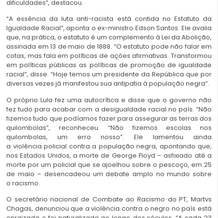
dificuldades”, destacou.
“A essência da luta anti-racista está contida no Estatuto da
Igualdade Racial”, aponta o ex-ministro Edson Santos. Ele avalia
que, na prática, o estatuto é um complemento à Lei da Abolição,
assinada em 13 de maio de 1888. “O estatuto pode não falar em
cotas, mas fala em políticas de ações afirmativas. Transformou
em políticas públicas as políticas de promoção de igualdade
racial”, disse. “Hoje temos um presidente da República que por
diversas vezes já manifestou sua antipatia à população negra”.
O próprio Lula fez uma autocrítica e disse que o governo não
fez tudo para acabar com a desigualdade racial no país. “Não
fizemos tudo que podíamos fazer para assegurar as terras dos
quilombolas”, reconheceu. “Não fizemos escolas nos
quilombolas, um erro nosso”. Ele lamentou ainda
a violência policial contra a população negra, apontando que,
nos Estados Unidos, a morte de George Floyd – asfixiado até a
morte por um policial que se ajoelhou sobre o pescoço, em 25
de maio – desencadeou um debate amplo no mundo sobre
o racismo.
O secretário nacional de Combate ao Racismo do PT, Martvs
Chagas, denunciou que a violência contra o negro no país está
enraizada e foi naturalizada ao longo dos séculos. “A cada 23