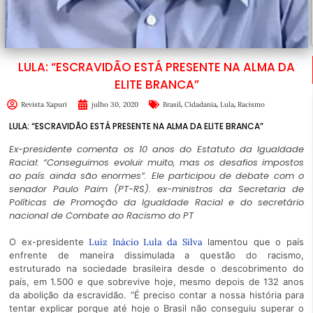
LULA: “ESCRAVIDÃO ESTÁ PRESENTE NA ALMA DA
ELITE BRANCA”
,
,
,
Revista Xapuri
julho 30, 2020
Brasil
Cidadania
Lula
Racismo
LULA: “ESCRAVIDÃO ESTÁ PRESENTE NA ALMA DA ELITE BRANCA”
Ex-presidente comenta os 10 anos do Estatuto da Igualdade
Racial: “Conseguimos evoluir muito, mas os desafios impostos
ao país ainda são enormes”. Ele participou de debate com o
senador Paulo Paim (PT-RS). ex-ministros da Secretaria de
Políticas de Promoção da Igualdade Racial e do secretário
nacional de Combate ao Racismo do PT
O ex-presidente
Luiz Inácio Lula da Silva
lamentou que o país
enfrente de maneira dissimulada a questão do racismo,
estruturado na sociedade brasileira desde o descobrimento do
país, em 1.500 e que sobrevive hoje, mesmo depois de 132 anos
da abolição da escravidão. “É preciso contar a nossa história para
tentar explicar porque até hoje o Brasil não conseguiu superar o