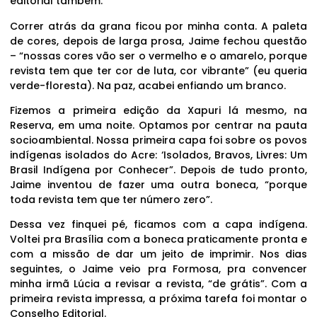
editorial também.
Correr atrás da grana ficou por minha conta. A paleta
de cores, depois de larga prosa, Jaime fechou questão
– “nossas cores vão ser o vermelho e o amarelo, porque
revista tem que ter cor de luta, cor vibrante” (eu queria
verde-floresta). Na paz, acabei enfiando um branco.
Fizemos a primeira edição da Xapuri lá mesmo, na
Reserva, em uma noite. Optamos por centrar na pauta
socioambiental. Nossa primeira capa foi sobre os povos
indígenas isolados do Acre: ‘Isolados, Bravos, Livres: Um
Brasil Indígena por Conhecer”. Depois de tudo pronto,
Jaime inventou de fazer uma outra boneca, “porque
toda revista tem que ter número zero”.
Dessa vez finquei pé, ficamos com a capa indígena.
Voltei pra Brasília com a boneca praticamente pronta e
com a missão de dar um jeito de imprimir. Nos dias
seguintes, o Jaime veio pra Formosa, pra convencer
minha irmã Lúcia a revisar a revista, “de grátis”. Com a
primeira revista impressa, a próxima tarefa foi montar o
Conselho Editorial.