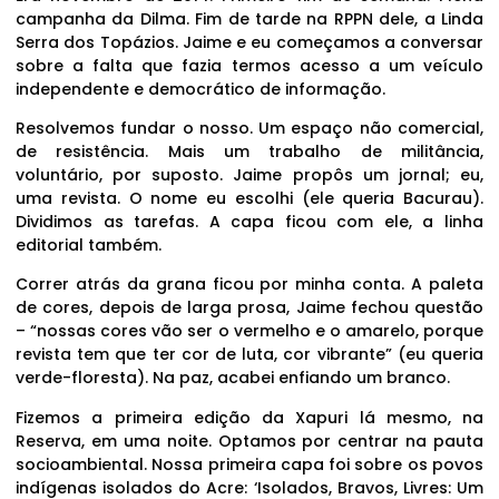
campanha da Dilma. Fim de tarde na RPPN dele, a Linda
Serra dos Topázios. Jaime e eu começamos a conversar
sobre a falta que fazia termos acesso a um veículo
independente e democrático de informação.
Resolvemos fundar o nosso. Um espaço não comercial,
de resistência. Mais um trabalho de militância,
voluntário, por suposto. Jaime propôs um jornal; eu,
uma revista. O nome eu escolhi (ele queria Bacurau).
Dividimos as tarefas. A capa ficou com ele, a linha
editorial também.
Correr atrás da grana ficou por minha conta. A paleta
de cores, depois de larga prosa, Jaime fechou questão
– “nossas cores vão ser o vermelho e o amarelo, porque
revista tem que ter cor de luta, cor vibrante” (eu queria
verde-floresta). Na paz, acabei enfiando um branco.
Fizemos a primeira edição da Xapuri lá mesmo, na
Reserva, em uma noite. Optamos por centrar na pauta
socioambiental. Nossa primeira capa foi sobre os povos
indígenas isolados do Acre: ‘Isolados, Bravos, Livres: Um