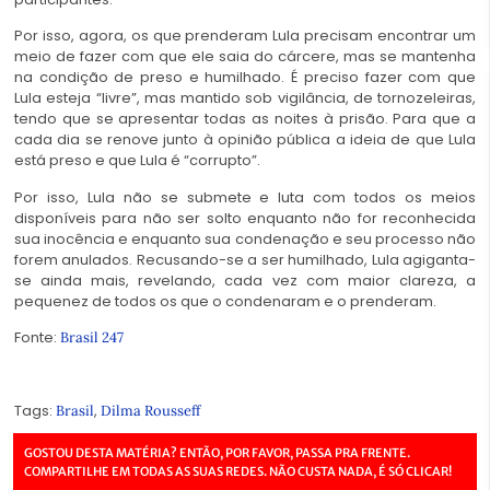
Por isso, agora, os que prenderam Lula precisam encontrar um
meio de fazer com que ele saia do cárcere, mas se mantenha
na condição de preso e humilhado. É preciso fazer com que
Lula esteja “livre”, mas mantido sob vigilância, de tornozeleiras,
tendo que se apresentar todas as noites à prisão. Para que a
cada dia se renove junto à opinião pública a ideia de que Lula
está preso e que Lula é “corrupto”.
Por isso, Lula não se submete e luta com todos os meios
disponíveis para não ser solto enquanto não for reconhecida
sua inocência e enquanto sua condenação e seu processo não
forem anulados. Recusando-se a ser humilhado, Lula agiganta-
se ainda mais, revelando, cada vez com maior clareza, a
pequenez de todos os que o condenaram e o prenderam.
Fonte:
Brasil 247
Tags:
,
Brasil
Dilma Rousseff
GOSTOU DESTA MATÉRIA? ENTÃO, POR FAVOR, PASSA PRA FRENTE.
COMPARTILHE EM TODAS AS SUAS REDES. NÃO CUSTA NADA, É SÓ CLICAR!