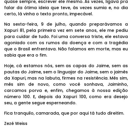
quase sempre, escrever ele mesmo. Às vezes, ligava pra
falar da ótima ideia que teve, às vezes sumia e, no dia
certo, lá vinha o texto pronto, impecável.
Na sexta-feira, 9 de julho, quando preparávamos a
Xapuri 81, pela primeira vez em sete anos, ele me pediu
para cuidar de tudo. Foi uma conversa triste, ele estava
agoniado com os rumos da doença e com a tragédia
que o Brasil enfrentava. Não falamos em morte, mas eu
sabia que era o fim.
Hoje, cá estamos nós, sem as capas do Jaime, sem as
pautas do Jaime, sem o linguajar do Jaime, sem o jaimês
da Xapuri, mas na labuta, firmes na resistência. Mês sim,
mês sim de novo, como você sonhava, Jaiminho,
carcamos porva e, enfim, chegamos à nossa edição
número 100. E, depois da Xapuri 100, como era desejo
seu, a gente segue esperneando.
Fica tranquilo, camarada, que por aqui tá tudo direitim.
Zezé Weiss