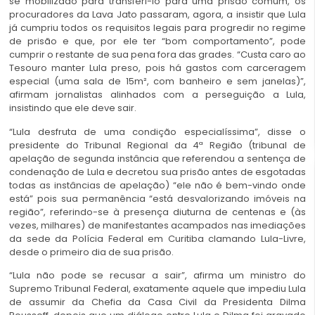
se mobilizado para transferi-lo para uma prisão comum, os
procuradores da Lava Jato passaram, agora, a insistir que Lula
já cumpriu todos os requisitos legais para progredir no regime
de prisão e que, por ele ter “bom comportamento”, pode
cumprir o restante de sua pena fora das grades. “Custa caro ao
Tesouro manter Lula preso, pois há gastos com carceragem
especial (uma sala de 15m², com banheiro e sem janelas)”,
afirmam jornalistas alinhados com a perseguição a Lula,
insistindo que ele deve sair.
“Lula desfruta de uma condição especialíssima”, disse o
presidente do Tribunal Regional da 4ª Região (tribunal de
apelação de segunda instância que referendou a sentença de
condenação de Lula e decretou sua prisão antes de esgotadas
todas as instâncias de apelação) “ele não é bem-vindo onde
está” pois sua permanência “está desvalorizando imóveis na
região”, referindo-se à presença diuturna de centenas e (às
vezes, milhares) de manifestantes acampados nas imediações
da sede da Polícia Federal em Curitiba clamando Lula-Livre,
desde o primeiro dia de sua prisão.
“Lula não pode se recusar a sair”, afirma um ministro do
Supremo Tribunal Federal, exatamente aquele que impediu Lula
de assumir da Chefia da Casa Civil da Presidenta Dilma