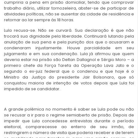
cumpriria a pena em prisão domiciliar, tendo que comprovar
trabalho diário, utilizar tornozeleira, abster-se de participar de
atividades políticas, não se ausentar da cidade de residência e
retornar ao lar sempre às 18 horas.
Lula recusa-se. Não se curvará. Sua declaração é que não
trocará sua dignidade pela liberdade. Continuará lutando pela
anulação de sua pena e pela punição dos que o acusaram e
condenaram injustamente. Houve parcialidade em seu
julgamento e em sua condenação. Lula já afirmou que quem
deveria estar na prisão são Deltan Dallagnol e Sérgio Moro – a
primeiro chefe da Força Tarefa da Operação Lava Jato e o
segundo o ex-juiz federal que o condenou e que hoje é o
Ministro da Justiça do presidente Jair Bolsonaro, que só
conquistou maioria de intenção de votos depois que Lula foi
impedido de se candidatar.
A grande polêmica no momento é saber se Lula pode ou não
se recusar a ir para o regime semiaberto de prisão. Depois de
impedir que Lula concedesse entrevistas durante o período
eleitoral, comparecesse ao enterro de seu irmão, de
restringirem o número de visita que poderia receber e de terem