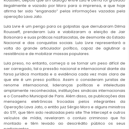
Rousseff, depois que um diálogo entre Lula e Dilma foi gravado
ilegalmente e vazado por Moro para a imprensa, e que hoje
afirma ter sido “enganado” pelas informações vazadas pela
operação Lava Jato.
Lula Livre é um perigo para os golpistas que derrubaram Dilma
Rousseff, prenderam Lula e viabilizaram a eleição de Jair
Bolsonaro e suas práticas nazifascistas, de desmonte do Estado
Nacional e das conquistas sociais. Lula Livre representará a
volta do grande articulador político, capaz de aglutinar a
resistência e de mobilizar massas populares.
Lula preso, no entanto, começa a se tornar um peso difícil de
ser carregado, tal a pressão nacional e internacional diante da
farsa jurídica montada e a evidência cada vez mais clara de
que ele é um preso político. Assim o consideram juristas de
renome internacional, lideranças políticas e intelectuais
amplamente reconhecidas, instituições sindicais internacionais
e o Conselho Municipal de Paris. Além disso, as publicações das
mensagens eletrônicas trocadas pelos integrantes da
Operação Lava Jato, o então juiz Sérgio Moro e alguns ministros
do STF, que têm sido realizadas pelo site The Intercept e outros
veículos de mídia, revelaram o conluio criminoso que foi
montado e têm levado ao descrédito público os seus
participantes.