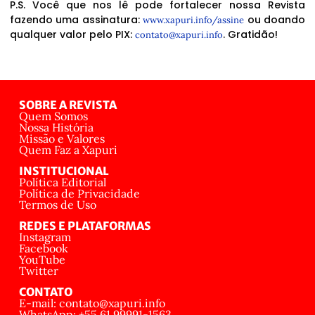
P.S. Você que nos lê pode fortalecer nossa Revista
fazendo uma assinatura:
ou doando
www.xapuri.info/assine
qualquer valor pelo PIX:
. Gratidão!
contato@xapuri.info
SOBRE A REVISTA
Quem Somos
Nossa História
Missão e Valores
Quem Faz a Xapuri
INSTITUCIONAL
Política Editorial
Política de Privacidade
Termos de Uso
REDES E PLATAFORMAS
Instagram
Facebook
YouTube
Twitter
CONTATO
E-mail: contato@xapuri.info
WhatsApp: +55 61 99991-1563