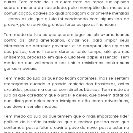
outros. Tem medo do Lula quem trata de impor sua opinião
sobre a maioria da sociedade, pelo monopólio dos meios de
comunicação, através do qual propagam diariamente mentiras
– como as de que o Lula foi condenado com algum tipo de
prova -, para servir às grandes fortunas que os financiam.
Tem medo do Lula os que querem jogar os latino-americanos
contra os latino-americanos, dividir-nos, para impor seus
interesses de derrubar governos e se apropriar das riquezas
dos países, como fizeram durante tanto tempo, até que nos
uníssemos, processo em que o Lula teve papel essencial. Tem
medo de que voltemos a nos unir e resistirmos contra suas
garras imperiais.
Tem medo do Lula os que não ficam contentes, mas se sentem
ameaçados quando a grande maioria dos brasileiros, antes
excluídos, passam a contar com direitos básicos. Tem medo do
Lula os que acreditam que o Brasil é deles, que devem tratar os
que divergem deles como inimigos e não como adversários,
que devem ser eliminados.
Tem medo do Lula os que temem que o mais importante líder
político da história brasileira, que a melhor pessoa com que
contamos, possa falar e ouvir o povo de novo, possa estar no