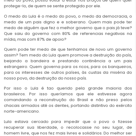
meio do povo, possa voltar a estar nos braços de quem quer
protege-lo, de quem se sente protegido por ele.
O medo do Lula é o medo do povo, o medo da democracia, o
medo de um pais digno e e soberano. Quem mais pode ter
medo de alguém que fez o melhor governo que o pais já teve?
Que saiu do governo com 80% de referencias negativas na
mídia, mas com 87% de apoio?
Quem pode ter medo de que tenhamos de novo um governo
assim? Tem medo do Lula quem promove a destruição do país,
beijando a bandeira e prestando continência a um pais
estrangeiro. Quem governa para os ricos, para os banqueiros,
para os interesses de outros países, às custas da miséria do
nosso povo, da destruição do nosso país.
Por isso o Lula é tao querido pela grande maioria dos
brasileiros. Por isso queríamos que ele estivesse agora
comandando a reconstrução do Brasil e não preso pelos
chacais armados até os dentes, portando distintivo do exército
norte-americano.
Lula estava cercado para impedir que o povo o fizesse
recuperar sua liberdade, o recolocasse no seu lugar, de
homem livre, que nos fez mais livres e solidários. Do melhor ser