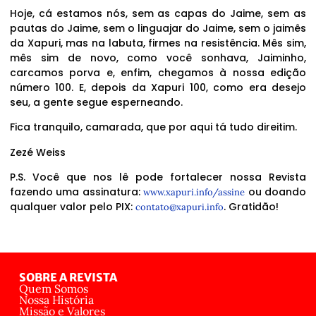
Hoje, cá estamos nós, sem as capas do Jaime, sem as
pautas do Jaime, sem o linguajar do Jaime, sem o jaimês
da Xapuri, mas na labuta, firmes na resistência. Mês sim,
mês sim de novo, como você sonhava, Jaiminho,
carcamos porva e, enfim, chegamos à nossa edição
número 100. E, depois da Xapuri 100, como era desejo
seu, a gente segue esperneando.
Fica tranquilo, camarada, que por aqui tá tudo direitim.
Zezé Weiss
P.S. Você que nos lê pode fortalecer nossa Revista
fazendo uma assinatura:
ou doando
www.xapuri.info/assine
qualquer valor pelo PIX:
. Gratidão!
contato@xapuri.info
SOBRE A REVISTA
Quem Somos
Nossa História
Missão e Valores