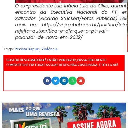
O ex-presidente Luiz Inácio Lula da Silva, durant
encontro da Executiva Nacional do PT, e
Salvador (Ricardo Stuckert/Fotos Públicas) Lei
mais em: https://veja.abril.com.br/politica/lula
rejeita-autocritica-e-diz-que-o-pt-vai-
polarizar-de-novo-em-2022/
Tags:
,
Revista Xapuri
Violência
GOSTOU DESTA MATÉRIA? ENTÃO, POR FAVOR, PASSA PRA FRENTE.
COMPARTILHE EM TODAS AS SUAS REDES. NÃO CUSTA NADA, É SÓ CLICAR!