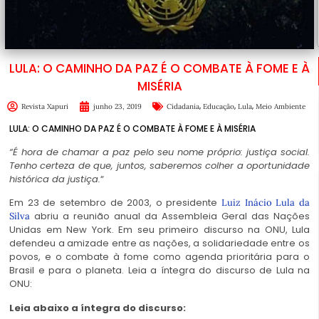
LULA: O CAMINHO DA PAZ É O COMBATE À FOME E À
MISÉRIA
,
,
,
Revista Xapuri
junho 23, 2019
Cidadania
Educação
Lula
Meio Ambiente
LULA: O CAMINHO DA PAZ É O COMBATE À FOME E À MISÉRIA
“É hora de chamar a paz pelo seu nome próprio: justiça social.
Tenho certeza de que, juntos, saberemos colher a oportunidade
histórica da justiça.
“
Em 23 de setembro de 2003, o presidente
Luiz Inácio Lula da
abriu a reunião anual da Assembleia Geral das Nações
Silva
Unidas em New York. Em seu primeiro discurso na ONU, Lula
defendeu a amizade entre as nações, a solidariedade entre os
povos, e o combate à fome como agenda prioritária para o
Brasil e para o planeta. Leia a íntegra do discurso de Lula na
ONU:
Leia abaixo a íntegra do discurso: