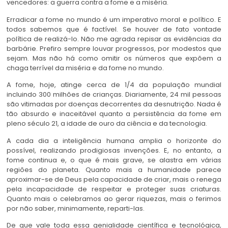
vencedores: a guerra contra a fome e a miséria.
Erradicar a fome no mundo é um imperativo moral e político. E
todos sabemos que é factível. Se houver de fato vontade
política de realizá-lo. Não me agrada repisar as evidências da
barbárie. Prefiro sempre louvar progressos, por modestos que
sejam. Mas não há como omitir os números que expõem a
chaga terrível da miséria e da fome no mundo.
A fome, hoje, atinge cerca de 1/4 da população mundial
incluindo 300 milhões de crianças. Diariamente, 24 mil pessoas
são vitimadas por doenças decorrentes da desnutrição. Nada é
tão absurdo e inaceitável quanto a persistência da fome em
pleno século 21, a idade de ouro da ciência e da tecnologia.
A cada dia a inteligência humana amplia o horizonte do
possível, realizando prodigiosas invenções. E, no entanto, a
fome continua e, o que é mais grave, se alastra em várias
regiões do planeta. Quanto mais a humanidade parece
aproximar-se de Deus pela capacidade de criar, mais o renega
pela incapacidade de respeitar e proteger suas criaturas.
Quanto mais o celebramos ao gerar riquezas, mais o ferimos
por não saber, minimamente, reparti-las.
De que vale toda essa genialidade científica e tecnológica,