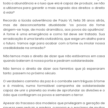
toda a abundância e o luxo que ela é capaz de produzir, se não
a utilizamos para garantir o mais sagrado dos direitos: o direito
à vida?
Recordo a lúcida advertência de Paulo VI, feita 36 anos atrás,
mas de desconcertante atualidade: ‘os povos da fome
dirigem-se hoje, de modo dramático, aos povos da opulência’.
A fome é uma emergência e como tal deve ser tratada. Sua
erradicação é uma tarefa civilizatória, que exige um atalho para
o futuro. Vamos agir para acabar com a fome ou imolar nossa
credibilidade na omissão?
Não temos mais o direito de dizer que não estávamos em casa
quando bateram à nossa porta e pediram solidariedade.
Não temos o direito de dizer aos famintos que já esperaram
tanto: passem no próximo século.
O verdadeiro caminho da paz é o combate sem tréguas à fome
e à miséria, numa formidável campanha de solidariedade
capaz de unir o planeta ao invés de aprofundar as divisões e o
ódio que conflagram os povos e semeiam o terror.
Apesar do fracasso dos modelos que privilegiam a geração de
riqueza sem reduzir a miséria, a miopia e o egoísmo de muitos