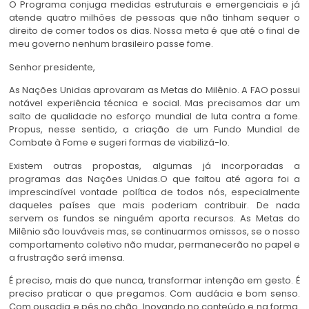
O Programa conjuga medidas estruturais e emergenciais e já
atende quatro milhões de pessoas que não tinham sequer o
direito de comer todos os dias. Nossa meta é que até o final de
meu governo nenhum brasileiro passe fome.
Senhor presidente,
As Nações Unidas aprovaram as Metas do Milênio. A FAO possui
notável experiência técnica e social. Mas precisamos dar um
salto de qualidade no esforço mundial de luta contra a fome.
Propus, nesse sentido, a criação de um Fundo Mundial de
Combate à Fome e sugeri formas de viabilizá-lo.
Existem outras propostas, algumas já incorporadas a
programas das Nações Unidas.O que faltou até agora foi a
imprescindível vontade política de todos nós, especialmente
daqueles países que mais poderiam contribuir. De nada
servem os fundos se ninguém aporta recursos. As Metas do
Milênio são louváveis mas, se continuarmos omissos, se o nosso
comportamento coletivo não mudar, permanecerão no papel e
a frustração será imensa.
É preciso, mais do que nunca, transformar intenção em gesto. É
preciso praticar o que pregamos. Com audácia e bom senso.
Com ousadia e pés no chão. Inovando no conteúdo e na forma.