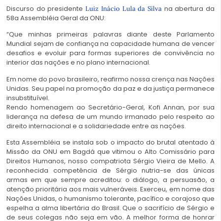
Discurso do presidente
na abertura da
Luiz Inácio Lula da Silva
58a Assembléia Geral da ONU:
“Que minhas primeiras palavras diante deste Parlamento
Mundial sejam de confiança na capacidade humana de vencer
desafios e evoluir para formas superiores de convivência no
interior das nações e no plano internacional.
Em nome do povo brasileiro, reafirmo nossa crença nas Nações
Unidas. Seu papel na promoção da paz e da justiça permanece
insubstituível.
Rendo homenagem ao Secretário-Geral, Kofi Annan, por sua
liderança na defesa de um mundo irmanado pelo respeito ao
direito internacional e a solidariedade entre as nações.
Esta Assembléia se instala sob o impacto do brutal atentado à
Missão da ONU em Bagdá que vitimou o Alto Comissário para
Direitos Humanos, nosso compatriota Sérgio Vieira de Mello. A
reconhecida competência de Sérgio nutria-se das únicas
armas em que sempre acreditou: o diálogo, a persuasão, a
atenção prioritária aos mais vulneráveis. Exerceu, em nome das
Nações Unidas, o humanismo tolerante, pacífico e corajoso que
espelha a alma libertária do Brasil. Que o sacrifício de Sérgio e
de seus colegas não seja em vão. A melhor forma de honrar