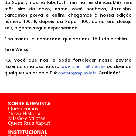
da Xapuri, mas na labuta, firmes na resistência. Mês sim,
mês sim de novo, como você sonhava, Jaiminho,
carcamos porva e, enfim, chegamos à nossa edição
número 100. E, depois da Xapuri 100, como era desejo
seu, a gente segue esperneando.
Fica tranquilo, camarada, que por aqui tá tudo direitim.
Zezé Weiss
P.S. Você que nos lê pode fortalecer nossa Revista
fazendo uma assinatura:
ou doando
www.xapuri.info/assine
qualquer valor pelo PIX:
. Gratidão!
contato@xapuri.info
SOBRE A REVISTA
Quem Somos
Nossa História
Missão e Valores
Quem Faz a Xapuri
INSTITUCIONAL