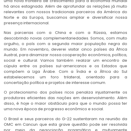
uma nova fronteira de crescimento para a economia mundial
há anos estagnada. Além de aprofundar as relações já muito
relevantes com nossos tradicionais parceiros da América do
Norte e da Europa, buscamos ampliar e diversificar nossa
presença internacional.
Nas parcerias com a China e com a Rússia, estamos
descobrindo novas complementariedades. Somos, com muito
orgulho, o país com a segunda maior população negra do
mundo. Em novembro, deverei visitar cinco países da África
Austral, para dinamizar nossa cooperação econômica, política,
social e cultural. Vamos também realizar um encontro de
cúpula entre os países sul-americanos e os Estados que
compõem a Liga Árabe. Com a Índia e a África do Sul
estabelecemos um foro trilateral, orientado para a
concertação política e projetos de interesse comum.
O protecionismo dos países ricos penaliza injustamente os
produtores eficientes das nações em desenvolvimento. Além
disso, é hoje o maior obstáculo para que o mundo possa ter
uma nova época de progresso econômico e social.
O Brasil e seus parceiros do G-22 sustentaram na reunião da
OMC em Cancun que esta grave questão pode ser resolvida
por meio da negociação pragmática e mutuamente