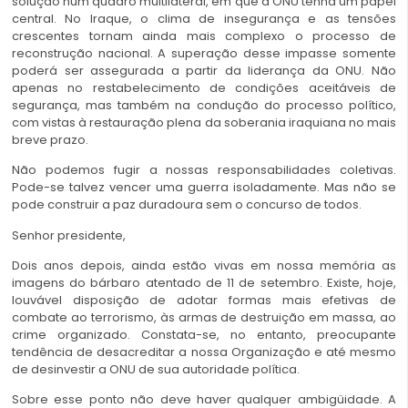
solução num quadro multilateral, em que a ONU tenha um papel
central. No Iraque, o clima de insegurança e as tensões
crescentes tornam ainda mais complexo o processo de
reconstrução nacional. A superação desse impasse somente
poderá ser assegurada a partir da liderança da ONU. Não
apenas no restabelecimento de condições aceitáveis de
segurança, mas também na condução do processo político,
com vistas à restauração plena da soberania iraquiana no mais
breve prazo.
Não podemos fugir a nossas responsabilidades coletivas.
Pode-se talvez vencer uma guerra isoladamente. Mas não se
pode construir a paz duradoura sem o concurso de todos.
Senhor presidente,
Dois anos depois, ainda estão vivas em nossa memória as
imagens do bárbaro atentado de 11 de setembro. Existe, hoje,
louvável disposição de adotar formas mais efetivas de
combate ao terrorismo, às armas de destruição em massa, ao
crime organizado. Constata-se, no entanto, preocupante
tendência de desacreditar a nossa Organização e até mesmo
de desinvestir a ONU de sua autoridade política.
Sobre esse ponto não deve haver qualquer ambigüidade. A