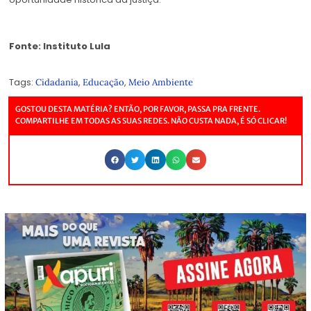
Fonte: Instituto Lula
Tags:
,
,
Cidadania
Educação
Meio Ambiente
GOSTOU DESTA MATÉRIA? ENTÃO, POR FAVOR, PASSA PRA FRENTE.
COMPARTILHE EM TODAS AS SUAS REDES. NÃO CUSTA NADA, É SÓ CLICAR!