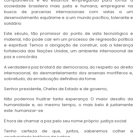
companheiros e eu estamos empregando para tornar a
sociedade brasileira mais justa e humana, empregarei na
busca de parcerias internacionais com vistas a um
desenvolvimento equânime e a um mundo pacífico, tolerante e
solidário.
Este século, tão promissor do ponto de vista tecnológico e
material, não pode cair em um processo de regressão política
e espiritual. Temos a obrigação de construir, sob a liderança
fortalecida das Nações Unidas, um ambiente internacional de
paz e concórdia.
A verdadeira paz brotará da democracia, do respeito ao direito
internacional, do desmantelamento dos arsenais mortíferos e,
sobretudo, da erradicação definitiva da fome.
Senhor presidente, Chefes de Estado e de governo,
Não podemos frustrar tanta esperança. O maior desafio da
humanidade e, ao mesmo tempo, o mais belo é justamente
este: humanizar-se.
É hora de chamar a paz pelo seu nome próprio: justiça social.
Tenho certeza de que, juntos, saberemos colher a
oportunidade histórica da justiça.