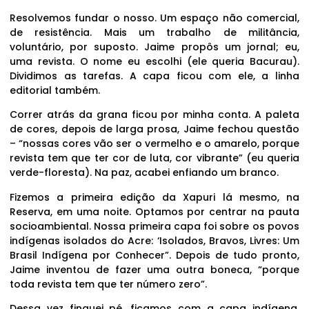
Resolvemos fundar o nosso. Um espaço não comercial,
de resistência. Mais um trabalho de militância,
voluntário, por suposto. Jaime propôs um jornal; eu,
uma revista. O nome eu escolhi (ele queria Bacurau).
Dividimos as tarefas. A capa ficou com ele, a linha
editorial também.
Correr atrás da grana ficou por minha conta. A paleta
de cores, depois de larga prosa, Jaime fechou questão
– “nossas cores vão ser o vermelho e o amarelo, porque
revista tem que ter cor de luta, cor vibrante” (eu queria
verde-floresta). Na paz, acabei enfiando um branco.
Fizemos a primeira edição da Xapuri lá mesmo, na
Reserva, em uma noite. Optamos por centrar na pauta
socioambiental. Nossa primeira capa foi sobre os povos
indígenas isolados do Acre: ‘Isolados, Bravos, Livres: Um
Brasil Indígena por Conhecer”. Depois de tudo pronto,
Jaime inventou de fazer uma outra boneca, “porque
toda revista tem que ter número zero”.
Dessa vez finquei pé, ficamos com a capa indígena.