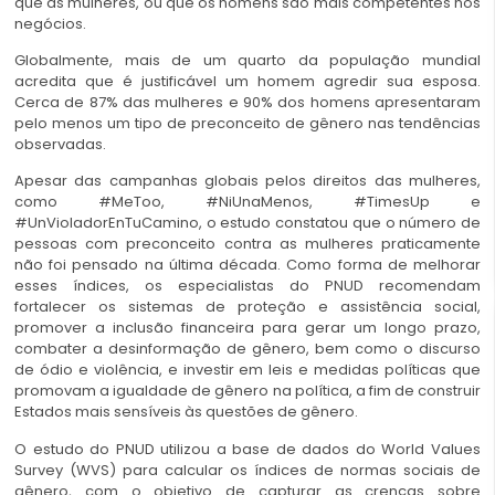
que as mulheres, ou que os homens são mais competentes nos
negócios.
Globalmente, mais de um quarto da população mundial
acredita que é justificável um homem agredir sua esposa.
Cerca de 87% das mulheres e 90% dos homens apresentaram
pelo menos um tipo de preconceito de gênero nas tendências
observadas.
Apesar das campanhas globais pelos direitos das mulheres,
como #MeToo, #NiUnaMenos, #TimesUp e
#UnVioladorEnTuCamino, o estudo constatou que o número de
pessoas com preconceito contra as mulheres praticamente
não foi pensado na última década. Como forma de melhorar
esses índices, os especialistas do PNUD recomendam
fortalecer os sistemas de proteção e assistência social,
promover a inclusão financeira para gerar um longo prazo,
combater a desinformação de gênero, bem como o discurso
de ódio e violência, e investir em leis e medidas políticas que
promovam a igualdade de gênero na política, a fim de construir
Estados mais sensíveis às questões de gênero.
O estudo do PNUD utilizou a base de dados do World Values
Survey (WVS) para calcular os índices de normas sociais de
gênero, com o objetivo de capturar as crenças sobre