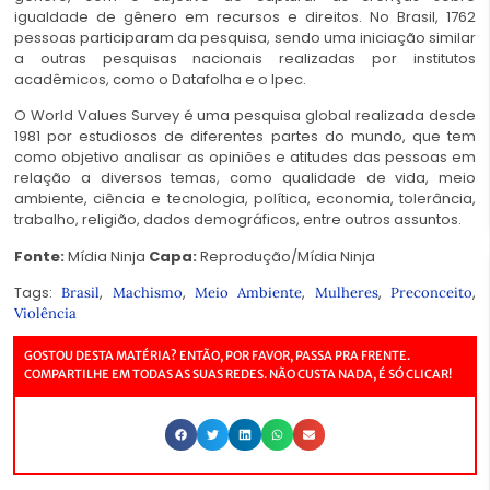
igualdade de gênero em recursos e direitos. No Brasil, 1762
pessoas participaram da pesquisa, sendo uma iniciação similar
a outras pesquisas nacionais realizadas por institutos
acadêmicos, como o Datafolha e o Ipec.
O World Values Survey é uma pesquisa global realizada desde
1981 por estudiosos de diferentes partes do mundo, que tem
como objetivo analisar as opiniões e atitudes das pessoas em
relação a diversos temas, como qualidade de vida, meio
ambiente, ciência e tecnologia, política, economia, tolerância,
trabalho, religião, dados demográficos, entre outros assuntos.
Fonte:
Mídia Ninja
Capa:
Reprodução/Mídia Ninja
Tags:
,
,
,
,
,
Brasil
Machismo
Meio Ambiente
Mulheres
Preconceito
Violência
GOSTOU DESTA MATÉRIA? ENTÃO, POR FAVOR, PASSA PRA FRENTE.
COMPARTILHE EM TODAS AS SUAS REDES. NÃO CUSTA NADA, É SÓ CLICAR!