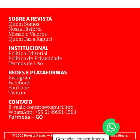
SOBRE A REVISTA
Quem Somos
Nossa História
Missão e Valores
Quem Faz a Xapuri
INSTITUCIONAL
Política Editorial
Política de Privacidade
Termos de Uso
REDES E PLATAFORMAS
Instagram
Facebook
YouTube
Twitter
CONTATO
E-mail: contato@xapuri.info
WhatsApp: +55 61 99991-1563
Formosa – GO
© 2025 Revista Xapuri — Jornalismo Independente, Popular e de Resistência.
Gerenciar consentimento