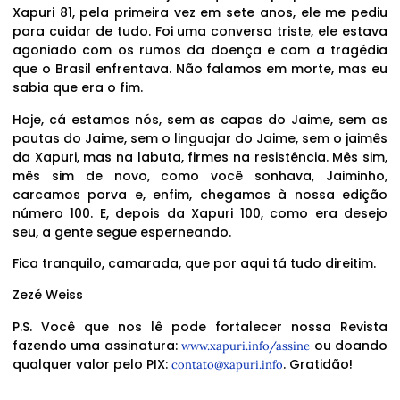
Xapuri 81, pela primeira vez em sete anos, ele me pediu
para cuidar de tudo. Foi uma conversa triste, ele estava
agoniado com os rumos da doença e com a tragédia
que o Brasil enfrentava. Não falamos em morte, mas eu
sabia que era o fim.
Hoje, cá estamos nós, sem as capas do Jaime, sem as
pautas do Jaime, sem o linguajar do Jaime, sem o jaimês
da Xapuri, mas na labuta, firmes na resistência. Mês sim,
mês sim de novo, como você sonhava, Jaiminho,
carcamos porva e, enfim, chegamos à nossa edição
número 100. E, depois da Xapuri 100, como era desejo
seu, a gente segue esperneando.
Fica tranquilo, camarada, que por aqui tá tudo direitim.
Zezé Weiss
P.S. Você que nos lê pode fortalecer nossa Revista
fazendo uma assinatura:
ou doando
www.xapuri.info/assine
qualquer valor pelo PIX:
. Gratidão!
contato@xapuri.info