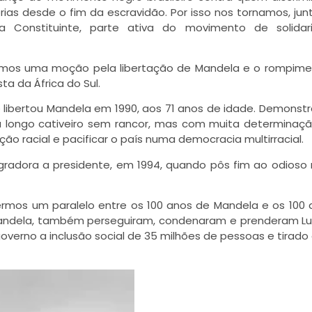
rias desde o fim da escravidão. Por isso nos tornamos, ju
a Constituinte, parte ativa do movimento de solidar
namos uma moção pela libertação de Mandela e o rompim
ta da África do Sul.
e libertou Mandela em 1990, aos 71 anos de idade. Demonst
u longo cativeiro sem rancor, mas com muita determinaç
ção racial e pacificar o país numa democracia multirracial.
radora a presidente, em 1994, quando pôs fim ao odioso
zermos um paralelo entre os 100 anos de Mandela e os 100 
Mandela, também perseguiram, condenaram e prenderam L
overno a inclusão social de 35 milhões de pessoas e tirado o