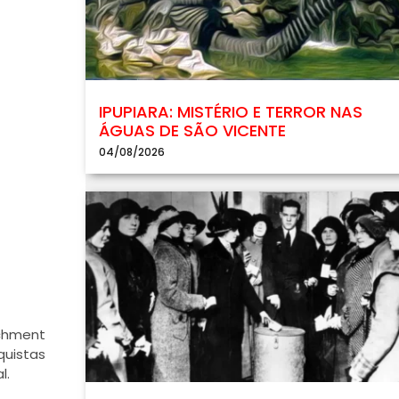
IPUPIARA: MISTÉRIO E TERROR NAS
ÁGUAS DE SÃO VICENTE
04/08/2026
achment
quistas
l.