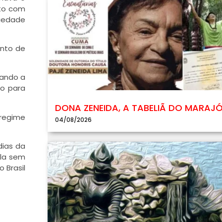
nto com
iedade
ento de
rando a
ão para
DONA ZENEIDA, A TABELIÃ DO MARAJ
 regime
04/08/2026
dias da
ula sem
 Brasil