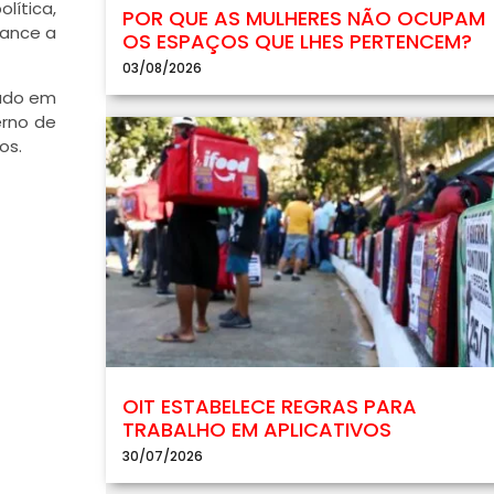
lítica,
POR QUE AS MULHERES NÃO OCUPAM
cance a
OS ESPAÇOS QUE LHES PERTENCEM?
03/08/2026
lado em
erno de
os.
OIT ESTABELECE REGRAS PARA
TRABALHO EM APLICATIVOS
30/07/2026