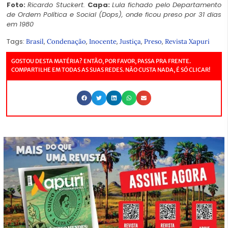
Foto:
Ricardo Stuckert.
Capa:
Lula fichado pelo Departamento
de Ordem Política e Social (Dops), onde ficou preso por 31 dias
em 1980
Tags:
,
,
,
,
,
Brasil
Condenação
Inocente
Justiça
Preso
Revista Xapuri
GOSTOU DESTA MATÉRIA? ENTÃO, POR FAVOR, PASSA PRA FRENTE.
COMPARTILHE EM TODAS AS SUAS REDES. NÃO CUSTA NADA, É SÓ CLICAR!