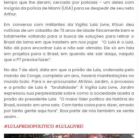
tempo que lhe deram, cercado por policiais – um deles com
insígnia da polícia de Miami (USA) para se despedir de seu neto
Arthur.
Em conversa com militantes da Vigília
Lula Livre
, Kfouri deu
notícias de um cidadão de 73 anos de idade fisicamente bem e
totalmente voltando para a busca de soluções para retirar o
Brasil da lama em que insistem em nos jogar. “O Lula é o Lula.
Não dá para encontrar Lula e não sair otimista. Ele só em fala
em projetos para o Brasil, em quando ele sair daqui, naquilo
que o PT precisa fazer”.
No dia 7 de abril, data em que a prisão de Lula, ordenada pelo
marido da Conge, completa um ano, haverá manifestações no
mundo todo. Para o ex-procurador Afrânio Jardim, o processo
e a prisão de Lula é “brutalidade”. À
Vigília Lula Livre
, Jardim
expressou sua perplexidade sobre como a sociedade aceita a
prisão do presidente Lula: “O maior líder político da história do
Brasil, isolado em uma sala. Com tanta coisa para dizer, amado
por tanta gente aqui fora”. Boa parte de nós também se sente
assim…
#LULAPRESOPOLITICO #LULALIVRE!