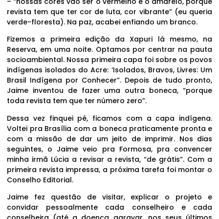
– “nossas cores vão ser o vermelho e o amarelo, porque
revista tem que ter cor de luta, cor vibrante” (eu queria
verde-floresta). Na paz, acabei enfiando um branco.
Fizemos a primeira edição da Xapuri lá mesmo, na
Reserva, em uma noite. Optamos por centrar na pauta
socioambiental. Nossa primeira capa foi sobre os povos
indígenas isolados do Acre: ‘Isolados, Bravos, Livres: Um
Brasil Indígena por Conhecer”. Depois de tudo pronto,
Jaime inventou de fazer uma outra boneca, “porque
toda revista tem que ter número zero”.
Dessa vez finquei pé, ficamos com a capa indígena.
Voltei pra Brasília com a boneca praticamente pronta e
com a missão de dar um jeito de imprimir. Nos dias
seguintes, o Jaime veio pra Formosa, pra convencer
minha irmã Lúcia a revisar a revista, “de grátis”. Com a
primeira revista impressa, a próxima tarefa foi montar o
Conselho Editorial.
Jaime fez questão de visitar, explicar o projeto e
convidar pessoalmente cada conselheiro e cada
conselheira (até a doença agravar, nos seus últimos