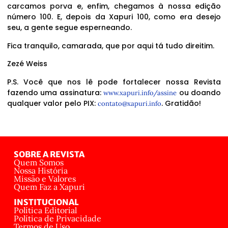
carcamos porva e, enfim, chegamos à nossa edição
número 100. E, depois da Xapuri 100, como era desejo
seu, a gente segue esperneando.
Fica tranquilo, camarada, que por aqui tá tudo direitim.
Zezé Weiss
P.S. Você que nos lê pode fortalecer nossa Revista
fazendo uma assinatura:
ou doando
www.xapuri.info/assine
qualquer valor pelo PIX:
. Gratidão!
contato@xapuri.info
SOBRE A REVISTA
Quem Somos
Nossa História
Missão e Valores
Quem Faz a Xapuri
INSTITUCIONAL
Política Editorial
Política de Privacidade
Termos de Uso