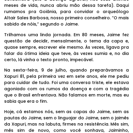
meses de vida, nunca abriu mão dessa tarefa). Daqui
rumamos pra Goiânia, para convidar o arqueólogo
Altair Sales Barbosa, nosso primeiro conselheiro. “O mais
sabido de nóis,” segundo o Jaime.
Trilhamos uma linda jornada. Em 80 meses, Jaime fez
questão de decidir, mensalmente, o tema da capa e,
quase sempre, escrever ele mesmo. Às vezes, ligava pra
falar da ótima ideia que teve, às vezes sumia e, no dia
certo, lá vinha o texto pronto, impecável.
Na sexta-feira, 9 de julho, quando preparávamos a
Xapuri 81, pela primeira vez em sete anos, ele me pediu
para cuidar de tudo. Foi uma conversa triste, ele estava
agoniado com os rumos da doença e com a tragédia
que o Brasil enfrentava. Não falamos em morte, mas eu
sabia que era o fim.
Hoje, cá estamos nós, sem as capas do Jaime, sem as
pautas do Jaime, sem o linguajar do Jaime, sem o jaimês
da Xapuri, mas na labuta, firmes na resistência. Mês sim,
mês sim de novo, como você sonhava, Jaiminho,