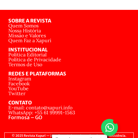
SOBRE A REVISTA
Quem Somos
Nossa História
Missão e Valores
Quem Faz a Xapuri
INSTITUCIONAL
Política Editorial
Política de Privacidade
Termos de Uso
REDES E PLATAFORMAS
Instagram
Facebook
YouTube
Twitter
CONTATO
E-mail: contato@xapuri.info
WhatsApp: +55 61 99991-1563
Formosa – GO
© 2025 Revista Xapuri — Jornalismo Independente, Popular e de Resistência.