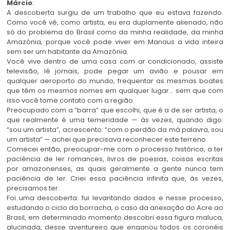
Márcio
:
A descoberta surgiu de um trabalho que eu estava fazendo.
Como você vê, como artista, eu era duplamente alienado, não
só do problema do Brasil como da minha realidade, da minha
Amazônia, porque você pode viver em Manaus a vida inteira
sem ser um habitante da Amazônia.
Você vive dentro de uma casa com ar condicionado, assiste
televisão, lê jornais, pode pegar um avião e pousar em
qualquer aeroporto do mundo, frequentar as mesmas boates
que têm os mesmos nomes em qualquer lugar… sem que com
isso você tome contato com a região.
Preocupado com a “barra” que escolhi, que é a de ser artista, o
que realmente é uma temeridade — às vezes, quando digo:
“sou um artista”, acrescento: “com o perdão da má palavra, sou
um artista” — achei que precisava reconhecer este terreno.
Comecei então, preocupar-me com o processo histórico, a ter
paciência de ler romances, livros de poesias, coisas escritas
por amazonenses, as quais geralmente a gente nunca tem
paciência de ler. Criei essa paciência infinita que, às vezes,
precisamos ter.
Foi uma descoberta: fui levantando dados e nesse processo,
estudando o ciclo da borracha, o caso da anexação do Acre ao
Brasil, em determinado momento descobri essa figura maluca,
alucinada, desse aventureiro que enganou todos os coronéis