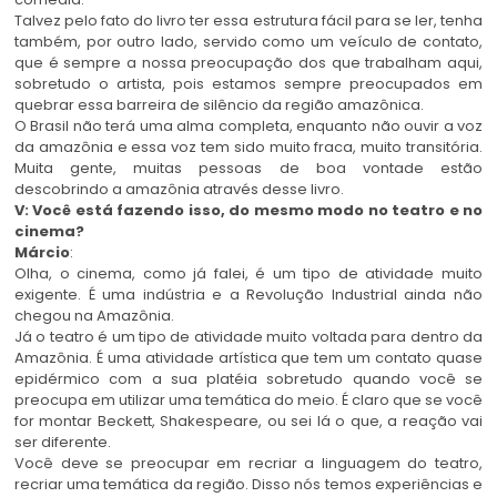
Talvez pelo fato do livro ter essa estrutura fácil para se ler, tenha
também, por outro lado, servido como um veículo de contato,
que é sempre a nossa preocupação dos que trabalham aqui,
sobretudo o artista, pois estamos sempre preocupados em
quebrar essa barreira de silêncio da região amazônica.
O Brasil não terá uma alma completa, enquanto não ouvir a voz
da amazônia e essa voz tem sido muito fraca, muito transitória.
Muita gente, muitas pessoas de boa vontade estão
descobrindo a amazônia através desse livro.
V: Você está fazendo isso, do mesmo modo no teatro e no
cinema?
Márcio
:
Olha, o cinema, como já falei, é um tipo de atividade muito
exigente. É uma indústria e a Revolução Industrial ainda não
chegou na Amazônia.
Já o teatro é um tipo de atividade muito voltada para dentro da
Amazônia. É uma atividade artística que tem um contato quase
epidérmico com a sua platéia sobretudo quando você se
preocupa em utilizar uma temática do meio. É claro que se você
for montar Beckett, Shakespeare, ou sei lá o que, a reação vai
ser diferente.
Você deve se preocupar em recriar a linguagem do teatro,
recriar uma temática da região. Disso nós temos experiências e