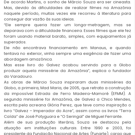
De acordo Martins, o sonho de Márcio Souza era ser cineasta.
Mas, devido às dificuldades de realizar filmes na Amazônia
naquele período, muitas vezes ele recorreu à literatura para
conseguir dar vazão às suas ideias.
“Ele sempre queria fazer um longa-metragem, mas se
deparava com a dificuldade financeira. Esses filmes que ele fez
foram usando material barato, simples, com equipamentos já
superados.
Ele não encontrava financiamento em Manaus, e quando
tentava no exterior, vinha sempre uma exigência de fazer uma
abordagem amazônica.
Mas esse livro do Galvez acabou servindo para a Globo
produzir aquela minissérie da Amazônia”, explica o fundador
do Varadouro.
As obras de Márcio Souza inspiraram duas minisséries da
Globo, a primeira, Mad Maria, de 2005, que retrata a construção
da impossível Estrada de Ferro Madeira-Mamoré (EFMM). A
segunda minissérie foi Amazônia, de Galvez a
Chico Mendes
,
escrita pela acreana Glória Perez, que teve como inspiração o
livro “Galvez – Imperador do Acre”, assim como os livros “Terra
Caída” de José Potyguara e “O Seringal” de Miguel Ferrante.
Além de sua produção literária, Souza se destacou pela
atuação em instituições culturais. Entre 1990 e 2003, foi
presidente da Fundação Nacional de Artes (Funarte), cargo que