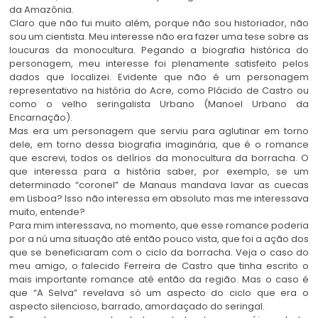
da Amazônia.
Claro que não fui muito além, porque não sou historiador, não
sou um cientista. Meu interesse não era fazer uma tese sobre as
loucuras da monocultura. Pegando a biografia histórica do
personagem, meu interesse foi plenamente satisfeito pelos
dados que localizei. Evidente que não é um personagem
representativo na história do Acre, como Plácido de Castro ou
como o velho seringalista Urbano (Manoel Urbano da
Encarnação).
Mas era um personagem que serviu para aglutinar em torno
dele, em torno dessa biografia imaginária, que é o romance
que escrevi, todos os delírios da monocultura da borracha. O
que interessa para a história saber, por exemplo, se um
determinado “coronel” de Manaus mandava lavar as cuecas
em Lisboa? Isso não interessa em absoluto mas me interessava
muito, entende?
Para mim interessava, no momento, que esse romance poderia
por a nú uma situação até então pouco vista, que foi a ação dos
que se beneficiaram com o ciclo da borracha. Veja o caso do
meu amigo, o falecido Ferreira de Castro que tinha escrito o
mais importante romance até então da região. Mas o caso é
que “A Selva” revelava só um aspecto do ciclo que era o
aspecto silencioso, barrado, amordaçado do seringal.