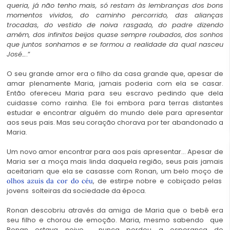
queria, já não tenho mais, só restam às lembranças dos bons
momentos vividos, do caminho percorrido, das alianças
trocadas, do vestido de noiva rasgado, do padre dizendo
amém, dos infinitos beijos quase sempre roubados, dos sonhos
que juntos sonhamos e se formou a realidade da qual nasceu
José…
.”
O seu grande amor era o filho da casa grande que, apesar de
amar plenamente Maria, jamais poderia com ela se casar.
Então ofereceu Maria para seu escravo pedindo que dela
cuidasse como rainha. Ele foi embora para terras distantes
estudar e encontrar alguém do mundo dele para apresentar
aos seus pais. Mas seu coração chorava por ter abandonado a
Maria.
Um novo amor encontrar para aos pais apresentar… Apesar de
Maria ser a moça mais linda daquela região, seus pais jamais
aceitariam que ela se casasse com Ronan, um belo moço de
, de estirpe nobre e cobiçado pelas
olhos azuis da cor do céu
jovens solteiras da sociedade da época.
Ronan descobriu através da amiga de Maria que o bebê era
seu filho e chorou de emoção. Maria, mesmo sabendo que
Ronan estava noivo, nunca perdeu a esperança de