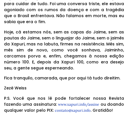
para cuidar de tudo. Foi uma conversa triste, ele estava
agoniado com os rumos da doença e com a tragédia
que o Brasil enfrentava. Não falamos em morte, mas eu
sabia que era o fim.
Hoje, cá estamos nós, sem as capas do Jaime, sem as
pautas do Jaime, sem o linguajar do Jaime, sem o jaimês
da Xapuri, mas na labuta, firmes na resistência. Mês sim,
mês sim de novo, como você sonhava, Jaiminho,
carcamos porva e, enfim, chegamos à nossa edição
número 100. E, depois da Xapuri 100, como era desejo
seu, a gente segue esperneando.
Fica tranquilo, camarada, que por aqui tá tudo direitim.
Zezé Weiss
P.S. Você que nos lê pode fortalecer nossa Revista
fazendo uma assinatura:
ou doando
www.xapuri.info/assine
qualquer valor pelo PIX:
. Gratidão!
contato@xapuri.info