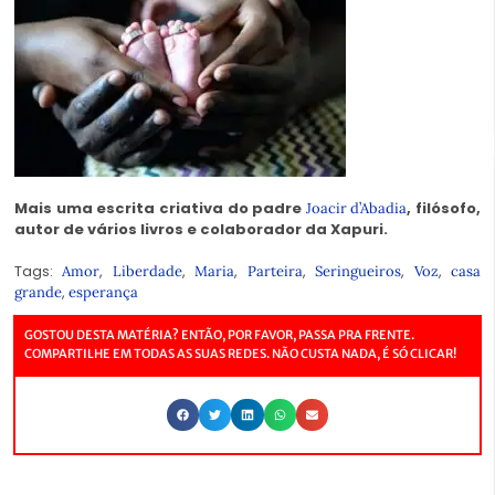
Mais uma escrita criativa do padre
, filósofo,
Joacir
d’Abadia
autor de vários livros e colaborador da Xapuri.
Tags:
,
,
,
,
,
,
Amor
Liberdade
Maria
Parteira
Seringueiros
Voz
casa
,
grande
esperança
GOSTOU DESTA MATÉRIA? ENTÃO, POR FAVOR, PASSA PRA FRENTE.
COMPARTILHE EM TODAS AS SUAS REDES. NÃO CUSTA NADA, É SÓ CLICAR!