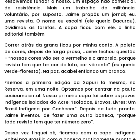
Resolvemos fundar o nosso. Um espaço não comercial,
de resistência. Mais um trabalho de militância,
voluntário, por suposto. Jaime propôs um jornal; eu,
uma revista. O nome eu escolhi (ele queria Bacurau).
Dividimos as tarefas. A capa ficou com ele, a linha
editorial também.
Correr atrás da grana ficou por minha conta. A paleta
de cores, depois de larga prosa, Jaime fechou questão
– “nossas cores vão ser o vermelho e o amarelo, porque
revista tem que ter cor de luta, cor vibrante” (eu queria
verde-floresta). Na paz, acabei enfiando um branco.
Fizemos a primeira edição da Xapuri lá mesmo, na
Reserva, em uma noite. Optamos por centrar na pauta
socioambiental. Nossa primeira capa foi sobre os povos
indígenas isolados do Acre: ‘Isolados, Bravos, Livres: Um
Brasil Indígena por Conhecer”. Depois de tudo pronto,
Jaime inventou de fazer uma outra boneca, “porque
toda revista tem que ter número zero”.
Dessa vez finquei pé, ficamos com a capa indígena.
Voltei pra Brasília com a boneca praticamente pronta e