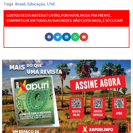
Tags:
,
,
Brasil
Educação
UNE
GOSTOU DESTA MATÉRIA? ENTÃO, POR FAVOR, PASSA PRA FRENTE.
COMPARTILHE EM TODAS AS SUAS REDES. NÃO CUSTA NADA, É SÓ CLICAR!