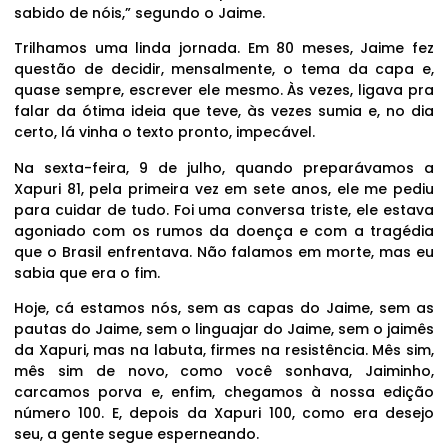
sabido de nóis,” segundo o Jaime.
Trilhamos uma linda jornada. Em 80 meses, Jaime fez
questão de decidir, mensalmente, o tema da capa e,
quase sempre, escrever ele mesmo. Às vezes, ligava pra
falar da ótima ideia que teve, às vezes sumia e, no dia
certo, lá vinha o texto pronto, impecável.
Na sexta-feira, 9 de julho, quando preparávamos a
Xapuri 81, pela primeira vez em sete anos, ele me pediu
para cuidar de tudo. Foi uma conversa triste, ele estava
agoniado com os rumos da doença e com a tragédia
que o Brasil enfrentava. Não falamos em morte, mas eu
sabia que era o fim.
Hoje, cá estamos nós, sem as capas do Jaime, sem as
pautas do Jaime, sem o linguajar do Jaime, sem o jaimês
da Xapuri, mas na labuta, firmes na resistência. Mês sim,
mês sim de novo, como você sonhava, Jaiminho,
carcamos porva e, enfim, chegamos à nossa edição
número 100. E, depois da Xapuri 100, como era desejo
seu, a gente segue esperneando.