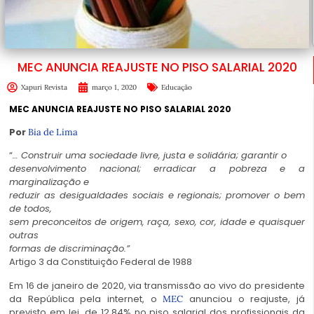
MEC ANUNCIA REAJUSTE NO PISO SALARIAL 2020
Xapuri Revista
março 1, 2020
Educação
MEC ANUNCIA REAJUSTE NO PISO SALARIAL 2020
Por
Bia de Lima
“
…
Construir uma sociedade livre, justa e solidária; garantir o
desenvolvimento nacional; erradicar a pobreza e a
marginalização e
reduzir as desigualdades sociais e regionais; promover o bem
de todos,
sem preconceitos de origem, raça, sexo, cor, idade e quaisquer
outras
formas de discriminação.”
Artigo 3 da Constituição Federal de 1988
Em 16 de janeiro de 2020, via transmissão ao vivo do presidente
da
República pela internet, o
anunciou o reajuste, já
MEC
previsto em lei, de 12,84% no piso salarial dos
profissionais da