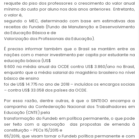
reajuste do piso dos professores o crescimento do valor anual
mínimo do
custo por aluno nos dois anos anteriores. Entretanto,
o valor é,
segundo o MEC, determinado com base em estimativas das
receitas do
Fundeb (Fundo de Manutenção e Desenvolvimento
da Educação Básica e de
Valorização dos Profissionais da Educação).
É preciso informar também que o Brasil se mantém entre as
nações com o
menor investimento per capita por estudante na
educação básica (US$
9.600 na média anual da OCDE contra US$ 3.860/ano no Brasil,
enquanto
que a média salarial do magistério brasileiro no nível
básico de ensino
foi de US$ 14.775 no ano de 2018 – incluídos os encargos sociais
–
contra US$ 33.058 dos países da OCDE.
Por essa razão, dentre outras, é que o SINTEGO encampa a
campanha da
Confederação Nacional dos Trabalhadores em
Educação (CNTE) pela
transformação do Fundeb em política permanente, o que pode
ser feito com
a aprovação das propostas de emenda à
constituição – PECs 15/2015 e
65/2019, que visam tornar o Fundeb política permanente e com