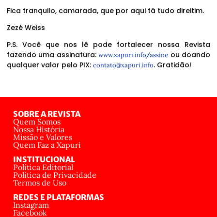
Fica tranquilo, camarada, que por aqui tá tudo direitim.
Zezé Weiss
P.S. Você que nos lê pode fortalecer nossa Revista
fazendo uma assinatura:
ou doando
www.xapuri.info/assine
qualquer valor pelo PIX:
. Gratidão!
contato@xapuri.info
SOBRE A REVISTA
Quem Somos
Nossa História
Missão e Valores
Quem Faz a Xapuri
INSTITUCIONAL
Política Editorial
Política de Privacidade
Termos de Uso
REDES E PLATAFORMAS
Instagram
Facebook