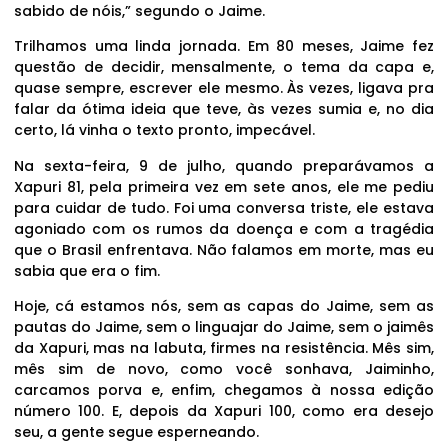
sabido de nóis,” segundo o Jaime.
Trilhamos uma linda jornada. Em 80 meses, Jaime fez
questão de decidir, mensalmente, o tema da capa e,
quase sempre, escrever ele mesmo. Às vezes, ligava pra
falar da ótima ideia que teve, às vezes sumia e, no dia
certo, lá vinha o texto pronto, impecável.
Na sexta-feira, 9 de julho, quando preparávamos a
Xapuri 81, pela primeira vez em sete anos, ele me pediu
para cuidar de tudo. Foi uma conversa triste, ele estava
agoniado com os rumos da doença e com a tragédia
que o Brasil enfrentava. Não falamos em morte, mas eu
sabia que era o fim.
Hoje, cá estamos nós, sem as capas do Jaime, sem as
pautas do Jaime, sem o linguajar do Jaime, sem o jaimês
da Xapuri, mas na labuta, firmes na resistência. Mês sim,
mês sim de novo, como você sonhava, Jaiminho,
carcamos porva e, enfim, chegamos à nossa edição
número 100. E, depois da Xapuri 100, como era desejo
seu, a gente segue esperneando.