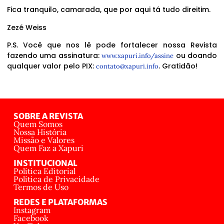
Fica tranquilo, camarada, que por aqui tá tudo direitim.
Zezé Weiss
P.S. Você que nos lê pode fortalecer nossa Revista
fazendo uma assinatura:
ou doando
www.xapuri.info/assine
qualquer valor pelo PIX:
. Gratidão!
contato@xapuri.info
SOBRE A REVISTA
Quem Somos
Nossa História
Missão e Valores
Quem Faz a Xapuri
INSTITUCIONAL
Política Editorial
Política de Privacidade
Termos de Uso
REDES E PLATAFORMAS
Instagram
Facebook