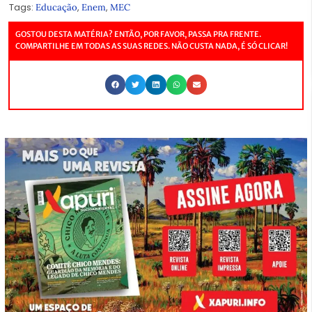
Tags:
,
,
Educação
Enem
MEC
GOSTOU DESTA MATÉRIA? ENTÃO, POR FAVOR, PASSA PRA FRENTE.
COMPARTILHE EM TODAS AS SUAS REDES. NÃO CUSTA NADA, É SÓ CLICAR!