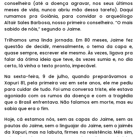
conselheira (até a doença agravar, nos seus últimos
meses de vida, nunca abriu mão dessa tarefa). Daqui
rumamos pra Goiânia, para convidar o arqueólogo
Altair Sales Barbosa, nosso primeiro conselheiro. “O mais
sabido de nóis,” segundo o Jaime.
Trilhamos uma linda jornada. Em 80 meses, Jaime fez
questão de decidir, mensalmente, o tema da capa e,
quase sempre, escrever ele mesmo. Às vezes, ligava pra
falar da ótima ideia que teve, às vezes sumia e, no dia
certo, lá vinha o texto pronto, impecável.
Na sexta-feira, 9 de julho, quando preparávamos a
Xapuri 81, pela primeira vez em sete anos, ele me pediu
para cuidar de tudo. Foi uma conversa triste, ele estava
agoniado com os rumos da doença e com a tragédia
que o Brasil enfrentava. Não falamos em morte, mas eu
sabia que era o fim.
Hoje, cá estamos nós, sem as capas do Jaime, sem as
pautas do Jaime, sem o linguajar do Jaime, sem o jaimês
da Xapuri, mas na labuta, firmes na resistência. Mês sim,