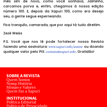
mês sim de novo, como você sonhava, Jaiminho,
carcamos porva e, enfim, chegamos à nossa edição
número 100. E, depois da Xapuri 100, como era desejo
seu, a gente segue esperneando.
Fica tranquilo, camarada, que por aqui tá tudo direitim.
Zezé Weiss
P.S. Você que nos lê pode fortalecer nossa Revista
fazendo uma assinatura:
ou doando
www.xapuri.info/assine
qualquer valor pelo PIX:
. Gratidão!
contato@xapuri.info
SOBRE A REVISTA
Quem Somos
Nossa História
Missão e Valores
Quem Faz a Xapuri
INSTITUCIONAL
Política Editorial
Política de Privacidade