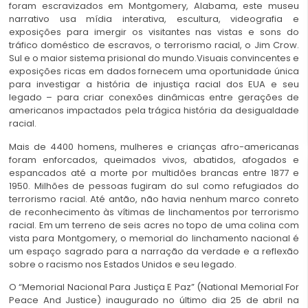
foram escravizados em Montgomery, Alabama, este museu
narrativo usa mídia interativa, escultura, videografia e
exposições para imergir os visitantes nas vistas e sons do
tráfico doméstico de escravos, o terrorismo racial, o Jim Crow.
Sul e o maior sistema prisional do mundo.Visuais convincentes e
exposições ricas em dados fornecem uma oportunidade única
para investigar a história de injustiça racial dos EUA e seu
legado – para criar conexões dinâmicas entre gerações de
americanos impactados pela trágica história da desigualdade
racial.
Mais de 4400 homens, mulheres e crianças afro-americanas
foram enforcados, queimados vivos, abatidos, afogados e
espancados até a morte por multidões brancas entre 1877 e
1950. Milhões de pessoas fugiram do sul como refugiados do
terrorismo racial. Até antão, não havia nenhum marco conreto
de reconhecimento às vítimas de linchamentos por terrorismo
racial. Em um terreno de seis acres no topo de uma colina com
vista para Montgomery, o memorial do linchamento nacional é
um espaço sagrado para a narração da verdade e a reflexão
sobre o racismo nos Estados Unidos e seu legado.
O “Memorial Nacional Para Justiça E Paz” (National Memorial For
Peace And Justice) inaugurado no último dia 25 de abril na