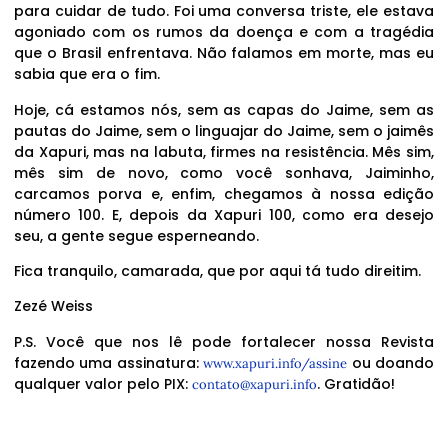
para cuidar de tudo. Foi uma conversa triste, ele estava
agoniado com os rumos da doença e com a tragédia
que o Brasil enfrentava. Não falamos em morte, mas eu
sabia que era o fim.
Hoje, cá estamos nós, sem as capas do Jaime, sem as
pautas do Jaime, sem o linguajar do Jaime, sem o jaimês
da Xapuri, mas na labuta, firmes na resistência. Mês sim,
mês sim de novo, como você sonhava, Jaiminho,
carcamos porva e, enfim, chegamos à nossa edição
número 100. E, depois da Xapuri 100, como era desejo
seu, a gente segue esperneando.
Fica tranquilo, camarada, que por aqui tá tudo direitim.
Zezé Weiss
P.S. Você que nos lê pode fortalecer nossa Revista
fazendo uma assinatura:
ou doando
www.xapuri.info/assine
qualquer valor pelo PIX:
. Gratidão!
contato@xapuri.info