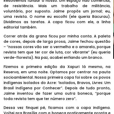
Resolvemos fundar o nosso. Um espaço não comercial,
de resistência. Mais um trabalho de militância,
voluntário, por suposto. Jaime propôs um jornal; eu,
uma revista. O nome eu escolhi (ele queria Bacurau).
Dividimos as tarefas. A capa ficou com ele, a linha
editorial também.
Correr atrás da grana ficou por minha conta. A paleta
de cores, depois de larga prosa, Jaime fechou questão
– “nossas cores vão ser o vermelho e o amarelo, porque
revista tem que ter cor de luta, cor vibrante” (eu queria
verde-floresta). Na paz, acabei enfiando um branco.
Fizemos a primeira edição da Xapuri lá mesmo, na
Reserva, em uma noite. Optamos por centrar na pauta
socioambiental. Nossa primeira capa foi sobre os povos
indígenas isolados do Acre: ‘Isolados, Bravos, Livres: Um
Brasil Indígena por Conhecer”. Depois de tudo pronto,
Jaime inventou de fazer uma outra boneca, “porque
toda revista tem que ter número zero”.
Dessa vez finquei pé, ficamos com a capa indígena.
Voltei pra Brasília com a boneca praticamente pronta e