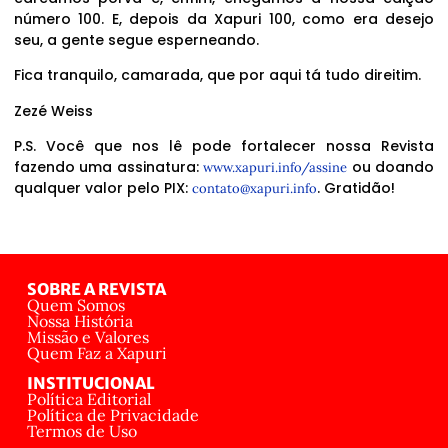
número 100. E, depois da Xapuri 100, como era desejo
seu, a gente segue esperneando.
Fica tranquilo, camarada, que por aqui tá tudo direitim.
Zezé Weiss
P.S. Você que nos lê pode fortalecer nossa Revista
fazendo uma assinatura:
ou doando
www.xapuri.info/assine
qualquer valor pelo PIX:
. Gratidão!
contato@xapuri.info
SOBRE A REVISTA
Quem Somos
Nossa História
Missão e Valores
Quem Faz a Xapuri
INSTITUCIONAL
Política Editorial
Política de Privacidade
Termos de Uso