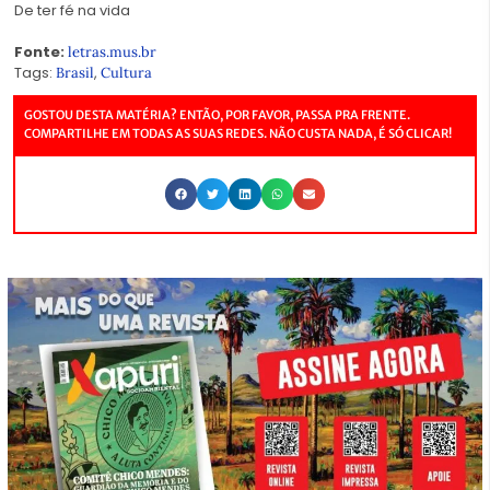
De ter fé na vida
Fonte:
letras.mus.br
Tags:
,
Brasil
Cultura
GOSTOU DESTA MATÉRIA? ENTÃO, POR FAVOR, PASSA PRA FRENTE.
COMPARTILHE EM TODAS AS SUAS REDES. NÃO CUSTA NADA, É SÓ CLICAR!