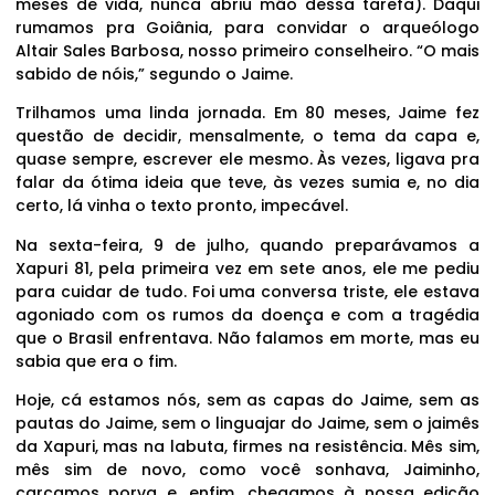
meses de vida, nunca abriu mão dessa tarefa). Daqui
rumamos pra Goiânia, para convidar o arqueólogo
Altair Sales Barbosa, nosso primeiro conselheiro. “O mais
sabido de nóis,” segundo o Jaime.
Trilhamos uma linda jornada. Em 80 meses, Jaime fez
questão de decidir, mensalmente, o tema da capa e,
quase sempre, escrever ele mesmo. Às vezes, ligava pra
falar da ótima ideia que teve, às vezes sumia e, no dia
certo, lá vinha o texto pronto, impecável.
Na sexta-feira, 9 de julho, quando preparávamos a
Xapuri 81, pela primeira vez em sete anos, ele me pediu
para cuidar de tudo. Foi uma conversa triste, ele estava
agoniado com os rumos da doença e com a tragédia
que o Brasil enfrentava. Não falamos em morte, mas eu
sabia que era o fim.
Hoje, cá estamos nós, sem as capas do Jaime, sem as
pautas do Jaime, sem o linguajar do Jaime, sem o jaimês
da Xapuri, mas na labuta, firmes na resistência. Mês sim,
mês sim de novo, como você sonhava, Jaiminho,
carcamos porva e, enfim, chegamos à nossa edição