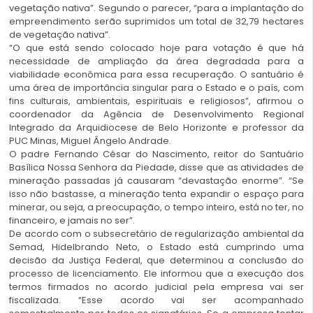
vegetação nativa”. Segundo o parecer, “para a implantação do
empreendimento serão suprimidos um total de 32,79 hectares
de vegetação nativa”.
“O que está sendo colocado hoje para votação é que há
necessidade de ampliação da área degradada para a
viabilidade econômica para essa recuperação. O santuário é
uma área de importância singular para o Estado e o país, com
fins culturais, ambientais, espirituais e religiosos”, afirmou o
coordenador da Agência de Desenvolvimento Regional
Integrado da Arquidiocese de Belo Horizonte e professor da
PUC Minas, Miguel Ângelo Andrade.
O padre Fernando César do Nascimento, reitor do Santuário
Basílica Nossa Senhora da Piedade, disse que as atividades de
mineração passadas já causaram “devastação enorme”. “Se
isso não bastasse, a mineração tenta expandir o espaço para
minerar, ou seja, a preocupação, o tempo inteiro, está no ter, no
financeiro, e jamais no ser”.
De acordo com o subsecretário de regularização ambiental da
Semad, Hidelbrando Neto, o Estado está cumprindo uma
decisão da Justiça Federal, que determinou a conclusão do
processo de licenciamento. Ele informou que a execução dos
termos firmados no acordo judicial pela empresa vai ser
fiscalizada. “Esse acordo vai ser acompanhado