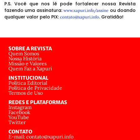
P.S. Você que nos lê pode fortalecer nossa Revista
fazendo uma assinatura:
ou doando
www.xapuri.info/assine
qualquer valor pelo PIX:
. Gratidão!
contato@xapuri.info
SOBRE A REVISTA
Quem Somos
Nossa História
Missão e Valores
Quem Faz a Xapuri
INSTITUCIONAL
Política Editorial
Política de Privacidade
Termos de Uso
REDES E PLATAFORMAS
Instagram
Facebook
YouTube
Twitter
CONTATO
E-mail: contato@xapuri.info