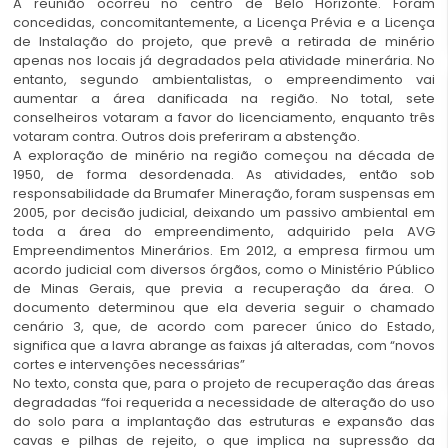
A reunião ocorreu no centro de Belo Horizonte. Foram
concedidas, concomitantemente, a Licença Prévia e a Licença
de Instalação do projeto, que prevê a retirada de minério
apenas nos locais já degradados pela atividade minerária. No
entanto, segundo ambientalistas, o empreendimento vai
aumentar a área danificada na região. No total, sete
conselheiros votaram a favor do licenciamento, enquanto três
votaram contra. Outros dois preferiram a abstenção.
A exploração de minério na região começou na década de
1950, de forma desordenada. As atividades, então sob
responsabilidade da Brumafer Mineração, foram suspensas em
2005, por decisão judicial, deixando um passivo ambiental em
toda a área do empreendimento, adquirido pela AVG
Empreendimentos Minerários. Em 2012, a empresa firmou um
acordo judicial com diversos órgãos, como o Ministério Público
de Minas Gerais, que previa a recuperação da área. O
documento determinou que ela deveria seguir o chamado
cenário 3, que, de acordo com parecer único do Estado,
significa que a lavra abrange as faixas já alteradas, com “novos
cortes e intervenções necessárias”
No texto, consta que, para o projeto de recuperação das áreas
degradadas “foi requerida a necessidade de alteração do uso
do solo para a implantação das estruturas e expansão das
cavas e pilhas de rejeito, o que implica na supressão da