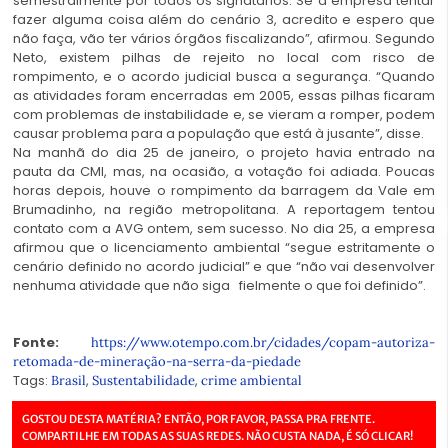
semestralmente por todos os signatários. Se a empresa tentar
fazer alguma coisa além do cenário 3, acredito e espero que
não faça, vão ter vários órgãos fiscalizando”, afirmou. Segundo
Neto, existem pilhas de rejeito no local com risco de
rompimento, e o acordo judicial busca a segurança. “Quando
as atividades foram encerradas em 2005, essas pilhas ficaram
com problemas de instabilidade e, se vieram a romper, podem
causar problema para a população que está à jusante”, disse.
Na manhã do dia 25 de janeiro, o projeto havia entrado na
pauta da CMI, mas, na ocasião, a votação foi adiada. Poucas
horas depois, houve o rompimento da barragem da Vale em
Brumadinho, na região metropolitana. A reportagem tentou
contato com a AVG ontem, sem sucesso. No dia 25, a empresa
afirmou que o licenciamento ambiental “segue estritamente o
cenário definido no acordo judicial” e que “não vai desenvolver
nenhuma atividade que não siga fielmente o que foi definido”.
Fonte:
https://www.otempo.com.br/cidades/copam-autoriza-
retomada-de-mineração-na-serra-da-piedade
Tags:
,
,
Brasil
Sustentabilidade
crime ambiental
GOSTOU DESTA MATÉRIA? ENTÃO, POR FAVOR, PASSA PRA FRENTE.
COMPARTILHE EM TODAS AS SUAS REDES. NÃO CUSTA NADA, É SÓ CLICAR!